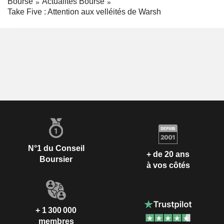
Bourse
Actualités Bourse
Take Five : Attention aux velléités de Warsh
N°1 du Conseil
+ de 20 ans
Boursier
à vos côtés
+ 1 300 000
membres