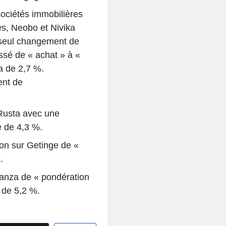
sociétés immobilières
es, Neobo et Nivika
 seul changement de
sé de « achat » à «
a de 2,7 %.
ent de
 Rusta avec une
e de 4,3 %.
on sur Getinge de «
.
anza de « pondération
 de 5,2 %.