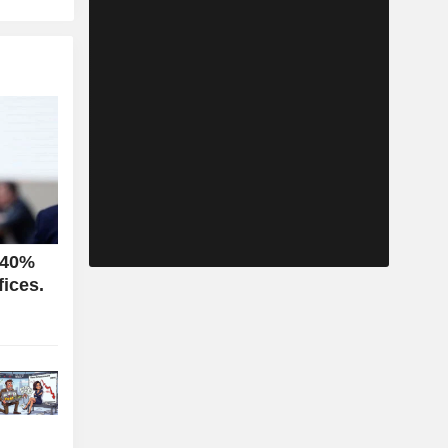
 40%
ices.