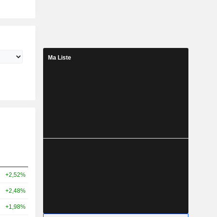
Ma Liste
+2,52%
+2,48%
+1,98%