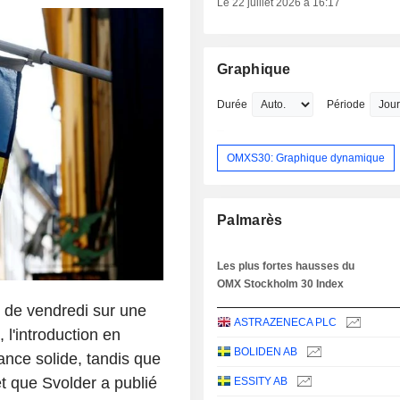
Le 22 juillet 2026 à 16:17
Graphique
Durée
Période
OMXS30: Graphique dynamique
Palmarès
Les plus fortes hausses du
OMX Stockholm 30 Index
 de vendredi sur une
ASTRAZENECA PLC
 l'introduction en
BOLIDEN AB
nce solide, tandis que
et que Svolder a publié
ESSITY AB