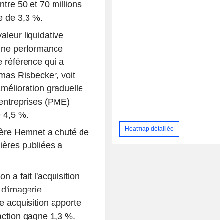
ntre 50 et 70 millions
e de 3,3 %.
aleur liquidative
 une performance
e référence qui a
mas Risbecker, voit
mélioration graduelle
 entreprises (PME)
e 4,5 %.
Heatmap détaillée
lière Hemnet a chuté de
ères publiées a
a fait l'acquisition
 d'imagerie
e acquisition apporte
'action gagne 1,3 %.