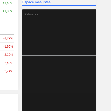
Espace mes listes
+1,59%
+1,35%
Palmarès
-1,79%
-1,96%
-2,19%
-2,42%
-2,74%