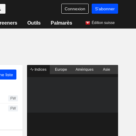
Connexion
S'abonner
reeners
Outils
Palmarès
Édition suisse
Indices
Europe
Amériques
Asie
ne liste
FW
FW