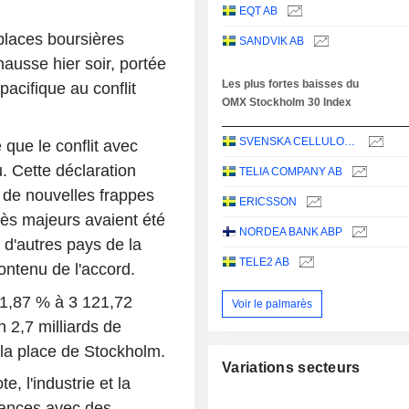
EQT AB
 places boursières
SANDVIK AB
ausse hier soir, portée
Les plus fortes baisses du
acifique au conflit
OMX Stockholm 30 Index
SVENSKA CELLULOSA AKTIEBOLAGET SCA
que le conflit avec
u. Cette déclaration
TELIA COMPANY AB
 de nouvelles frappes
ERICSSON
rès majeurs avaient été
NORDEA BANK ABP
 d'autres pays de la
TELE2 AB
ontenu de l'accord.
 1,87 % à 3 121,72
Voir le palmarès
 2,7 milliards de
la place de Stockholm.
Variations secteurs
e, l'industrie et la
mances avec des