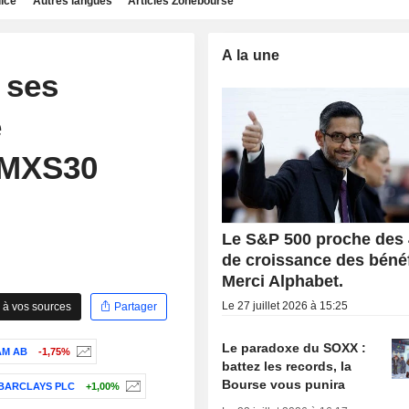
dice
Autres langues
Articles Zonebourse
A la une
 ses
e
OMXS30
Le S&P 500 proche des
de croissance des bénéf
Merci Alphabet.
Le 27 juillet 2026 à 15:25
 à vos sources
Partager
Le paradoxe du SOXX :
AM AB
-1,75%
battez les records, la
Bourse vous punira
BARCLAYS PLC
+1,00%