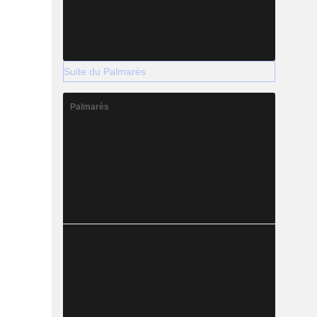
Suite du Palmarès
Palmarès