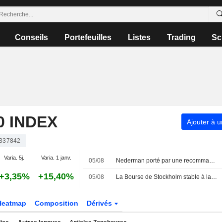
Conseils
Portefeuilles
Listes
Trading
Sc
 INDEX
Ajouter à u
337842
Varia. 5j.
Varia. 1 janv.
05/08
Nederman porté par une recommandation d'achat, l'indice OMXS30 inchangé
+3,35%
+15,40%
05/08
La Bourse de Stockholm stable à la mi-journée
Heatmap
Composition
Dérivés