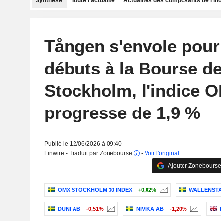
Synthèse
Toute l'actualité
Actualités des composants de l'in
Tången s'envole pour
débuts à la Bourse d
Stockholm, l'indice 
progresse de 1,9 %
Publié le 12/06/2026 à 09:40
Finwire - Traduit par Zonebourse
-
Voir l'original
Ajouter Zonebourse
OMX STOCKHOLM 30 INDEX
+0,02%
WALLENST
DUNI AB
-0,51%
NIVIKA AB
-1,20%