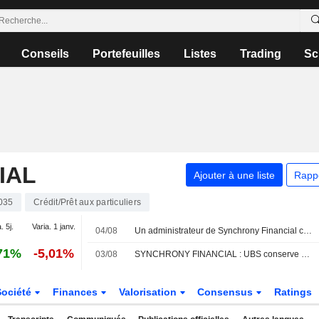
Conseils
Portefeuilles
Listes
Trading
Sc
IAL
Ajouter à une liste
Rapp
035
Crédit/Prêt aux particuliers
. 5j.
Varia. 1 janv.
04/08
Un administrateur de Synchrony Financial cède pour 308 680 $ d'actions, selon un récent document de la SEC
71%
-5,01%
03/08
SYNCHRONY FINANCIAL : UBS conserve son opinion neutre
Société
Finances
Valorisation
Consensus
Ratings