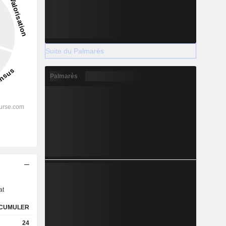
Suite du Palmarès
Palmarès
s
at
CUMULER
24