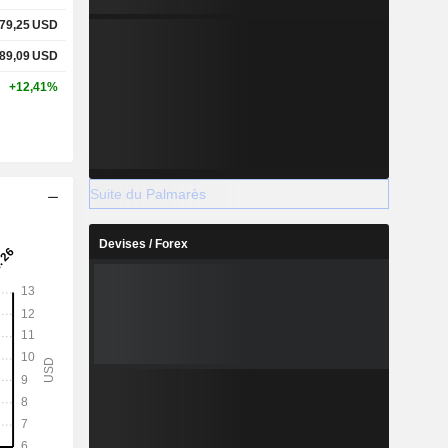
79,25
USD
89,09
USD
+12,41%
Suite du Palmarès
Devises / Forex