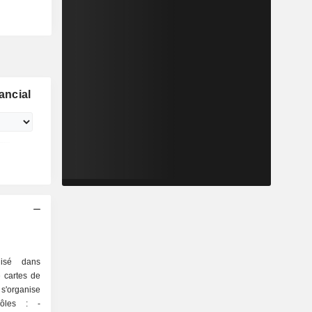
ancial
lisé dans
e cartes de
'organise
ôles : -