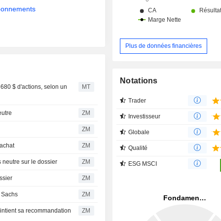
abonnements
Plus de données financières
Notations
680 $ d'actions, selon un
MT
Trader
 neutre
ZM
Investisseur
ZM
Globale
à l'achat
ZM
Qualité
 toujours neutre sur le dossier
ZM
ESG MSCI
 dossier
ZM
ldman Sachs
ZM
ZM