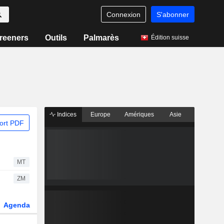
Connexion
S'abonner
reeners
Outils
Palmarès
Édition suisse
Indices
Europe
Amériques
Asie
ort PDF
MT
ZM
Agenda
Secteur
Dérivés
Fonds et ETFs