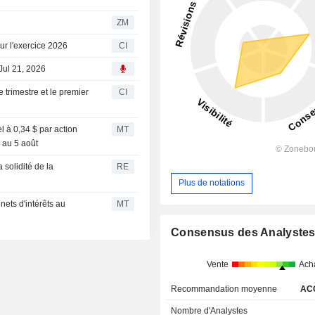
ZM
ur l'exercice 2026
CI
Jul 21, 2026
 trimestre et le premier
CI
l à 0,34 $ par action
MT
s au 5 août
solidité de la
RE
Plus de notations
nets d'intérêts au
MT
Consensus des Analyste
Vente
Ach
Recommandation moyenne
AC
Nombre d'Analystes