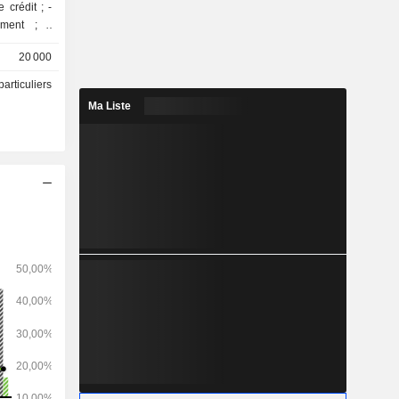
crédit ; -
ement ; -
tronique de
20 000
de soins de
particuliers
Ma Liste
rmes Home &
, Health &
7 millions