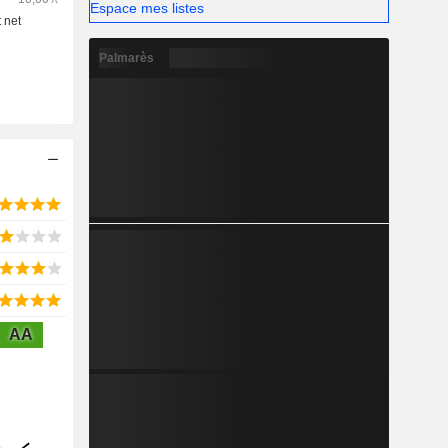
Espace mes listes
Palmarès
AA