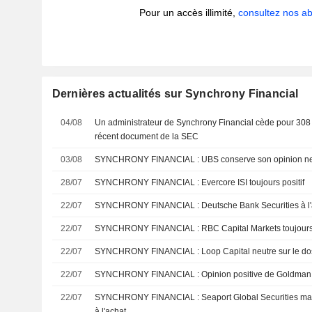
Pour un accès illimité,
consultez nos 
Dernières actualités sur Synchrony Financial
04/08
Un administrateur de Synchrony Financial cède pour 308 
récent document de la SEC
03/08
SYNCHRONY FINANCIAL : UBS conserve son opinion
28/07
SYNCHRONY FINANCIAL : Evercore ISI toujours positif
22/07
SYNCHRONY FINANCIAL : Deutsche Bank Securities 
22/07
SYNCHRONY FINANCIAL : RBC Capital Markets
22/07
SYNCHRONY FINANCIAL : Loop Capital neutre sur le
22/07
SYNCHRONY FINANCIAL : Opinion positive de Go
22/07
SYNCHRONY FINANCIAL : Seaport Global Securities maintient sa recommandation
à l'achat