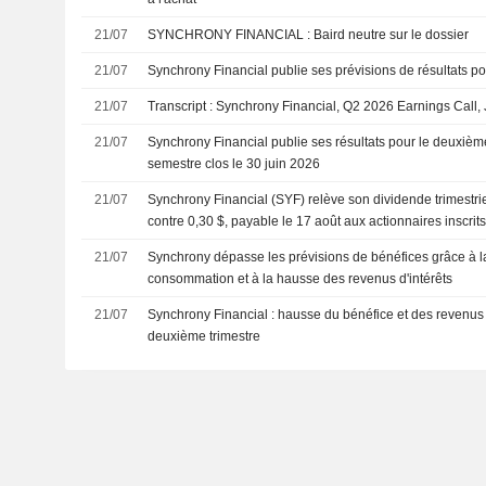
21/07
SYNCHRONY FINANCIAL : Baird neutre sur le dossier
21/07
Synchrony Financial publie ses prévisions de résultats po
21/07
Transcript : Synchrony Financial, Q2 2026 Earnings Call, 
21/07
Synchrony Financial publie ses résultats pour le deuxième
semestre clos le 30 juin 2026
21/07
Synchrony Financial (SYF) relève son dividende trimestrie
contre 0,30 $, payable le 17 août aux actionnaires inscrit
21/07
Synchrony dépasse les prévisions de bénéfices grâce à la 
consommation et à la hausse des revenus d'intérêts
21/07
Synchrony Financial : hausse du bénéfice et des revenus 
deuxième trimestre