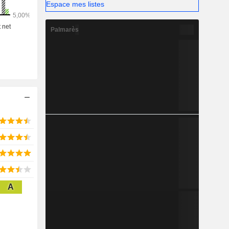
Espace mes listes
Palmarès
A