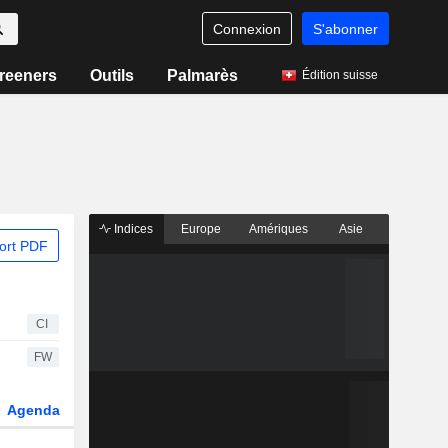
Connexion
S'abonner
reeners
Outils
Palmarès
Édition suisse
Indices
Europe
Amériques
Asie
ort PDF
CI
FW
Agenda
Secteur
Dérivés
Fonds et ETFs