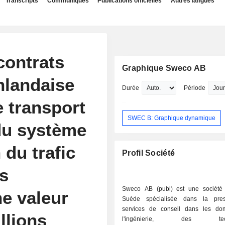
Transcripts
Communiqués
Publications officielles
Autres langues
contrats
Graphique Sweco AB
nlandaise
Durée
Période
e transport
SWEC B: Graphique dynamique
du système
du trafic
Profil Société
s
Sweco AB (publ) est une société
e valeur
Suède spécialisée dans la pres
services de conseil dans les do
llions
l'ingénierie, des techn