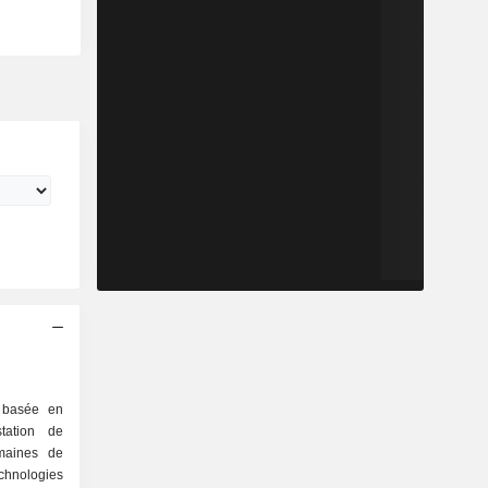
 basée en
tation de
maines de
ologies