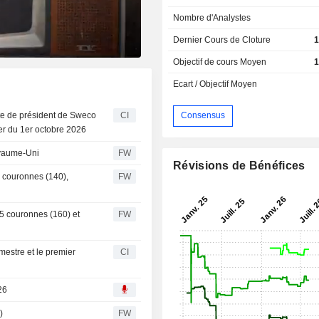
Nombre d'Analystes
Dernier Cours de Cloture
1
Objectif de cours Moyen
1
Ecart / Objectif Moyen
e de président de Sweco
CI
Consensus
er du 1er octobre 2026
oyaume-Uni
FW
Révisions de Bénéfices
 couronnes (140),
FW
65 couronnes (160) et
FW
mestre et le premier
CI
26
)
FW