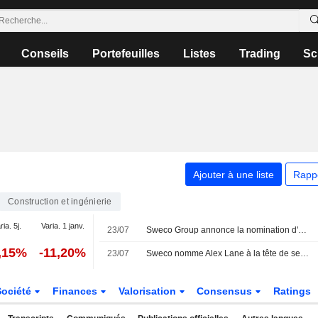
Conseils
Portefeuilles
Listes
Trading
Sc
Ajouter à une liste
Rapp
Construction et ingénierie
ria. 5j.
Varia. 1 janv.
23/07
Sweco Group annonce la nomination d'Alex Lane au poste de président de Sweco UK et membre du comité de direction du groupe, à compter du 1er octobre 2026
,15%
-11,20%
23/07
Sweco nomme Alex Lane à la tête de ses activités au Royaume-Uni
Société
Finances
Valorisation
Consensus
Ratings