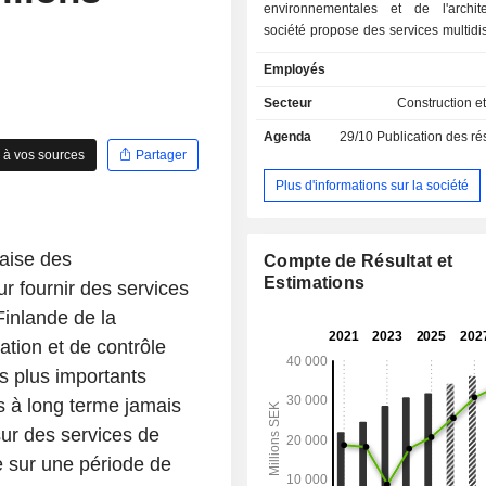
environnementales et de l'archit
société propose des services multidis
répartis en plusieurs segments : 
Employés
Bâtiments et espaces urbains él
solutions visant à aider les vi
Secteur
Construction et
développer et à devenir des lie
Agenda
29/10
Publication des résultat
résilients et attractifs ; le segment 
 à vos sources
Partager
et industrie conçoit des s
technologiques modernes qui garanti
Plus d'informations sur la société
société et à l'industrie l'accès à une
à un approvisionnement énergétique 
une meilleure efficacité des resso
daise des
Compte de Résultat et
segment des infrastructures de transp
Estimations
ur fournir des services
des solutions de transport dur
permettront aux villes et aux société
Finlande de la
de gérer une population croissa
tion et de contrôle
nouvelles exigences en matière de mo
es plus importants
Le segment Architecture intègre des
d’architecture et d’ingénierie sur sept
 à long terme jamais
principaux marchés.
sur des services de
e sur une période de