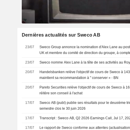
Dernières actualités sur Sweco AB
23/07
Sweco Group annonce la nomination d'Alex Lane au post
UK et membre du comité de direction du groupe, à compt
23/07
Sweco nomme Alex Lane à la tête de ses activités au R
20/07
Handelsbanken relève l'objectif de cours de Sweco à 143
maintient sa recommandation à " conserver » - BN
20/07
Pareto Securities relève l'objectif de cours de Sweco à 1
réitère son conseil à l'achat
17/07
Sweco AB (publ) publie ses résultats pour le deuxième tri
semestre clos le 30 juin 2026
17/07
Transcript : Sweco AB, Q2 2026 Earnings Call, Jul 17, 20
17/07
Le rapport de Sweco conforme aux attentes (actualisation