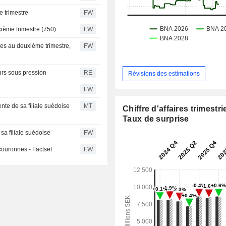
e trimestre
FW
xième trimestre (750)
FW
nnes au deuxième trimestre,
FW
rs sous pression
RE
Révisions des estimations
FW
ente de sa filiale suédoise
MT
Chiffre d'affaires trimestrie
Taux de surprise
 sa filiale suédoise
FW
couronnes - Factset
FW