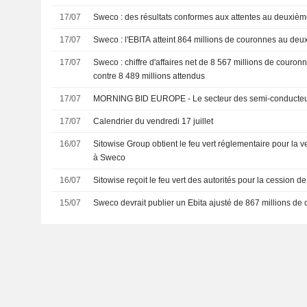
17/07
Sweco : des résultats conformes aux attentes au deuxièm
17/07
Sweco : l'EBITA atteint 864 millions de couronnes au deu
17/07
Sweco : chiffre d'affaires net de 8 567 millions de couro
contre 8 489 millions attendus
17/07
MORNING BID EUROPE - Le secteur des semi-conducteu
17/07
Calendrier du vendredi 17 juillet
16/07
Sitowise Group obtient le feu vert réglementaire pour la v
à Sweco
16/07
Sitowise reçoit le feu vert des autorités pour la cession de
15/07
Sweco devrait publier un Ebita ajusté de 867 millions de 