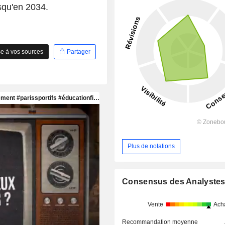
squ'en 2034.
e à vos sources
Partager
Plus de notations
Consensus des Analyste
Vente
Ach
Recommandation moyenne