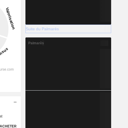
Suite du Palmarès
Palmarès
s
at
ACHETER