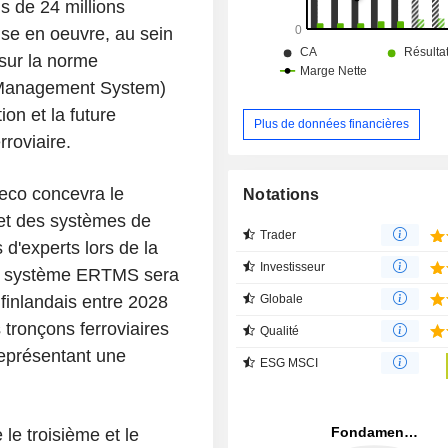
s de 24 millions
ise en oeuvre, au sein
 sur la norme
 Management System)
ion et la future
Plus de données financières
rroviaire.
eco concevra le
Notations
et des systèmes de
Trader
s d'experts lors de la
Investisseur
au système ERTMS sera
Globale
 finlandais entre 2028
tronçons ferroviaires
Qualité
 représentant une
ESG MSCI
le troisième et le