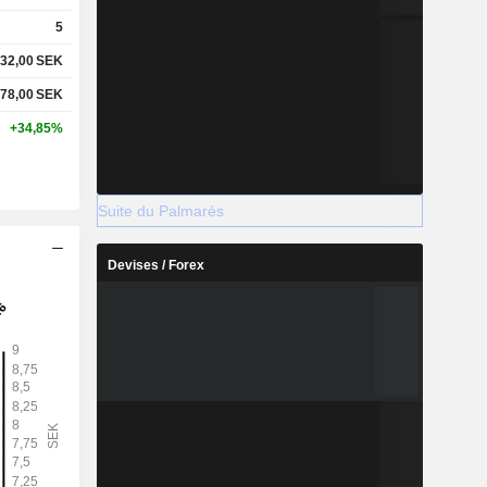
5
32,00
SEK
78,00
SEK
+34,85%
Suite du Palmarès
Devises / Forex