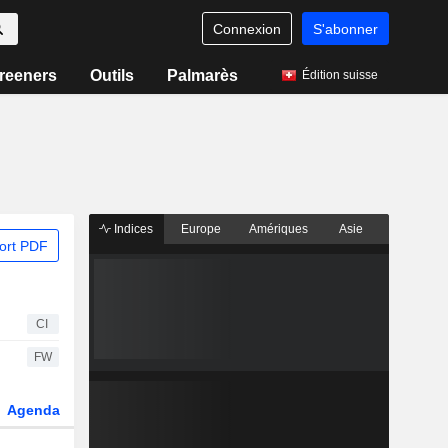
Connexion
S'abonner
reeners
Outils
Palmarès
Édition suisse
Indices
Europe
Amériques
Asie
ort PDF
CI
FW
Agenda
Secteur
Dérivés
Fonds et ETFs