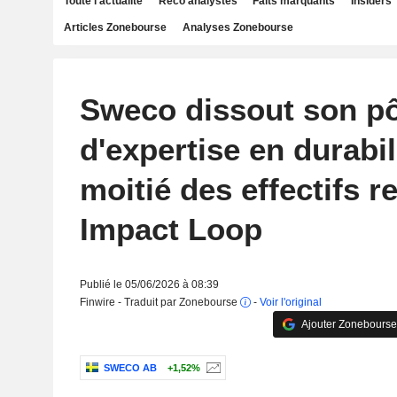
Toute l'actualité
Reco analystes
Faits marquants
Insiders
Articles Zonebourse
Analyses Zonebourse
Sweco dissout son pô
d'expertise en durabili
moitié des effectifs r
Impact Loop
Publié le 05/06/2026 à 08:39
Finwire - Traduit par Zonebourse
-
Voir l'original
Ajouter Zonebourse
SWECO AB
+1,52%