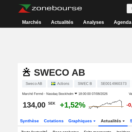
Marchés
Actualités
Analyses
Agenda
SWECO AB
Sweco AB
Actions
SWEC B
SE0014960373
Marché Fermé -
Nasdaq Stockholm
18:00:00 07/08/2026
Va
134,00
+1,52%
SEK
-0
Synthèse
Cotations
Graphiques
Actualités