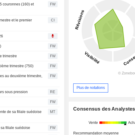
65 couronnes (160) et
FW
mestre et le premier
CI
26
)
FW
e trimestre
FW
xième trimestre (750)
FW
nnes au deuxième trimestre,
FW
Plus de notations
rs sous pression
RE
FW
Consensus des Analyste
ente de sa filiale suédoise
MT
Vente
Ach
 sa filiale suédoise
FW
Recommandation moyenne