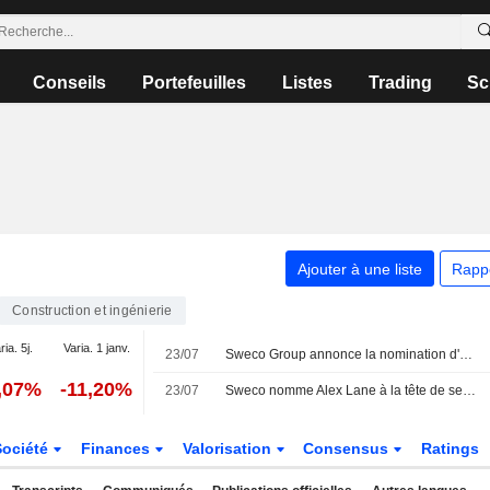
Conseils
Portefeuilles
Listes
Trading
Sc
Ajouter à une liste
Rapp
Construction et ingénierie
ria. 5j.
Varia. 1 janv.
23/07
Sweco Group annonce la nomination d'Alex Lane au poste de président de Sweco UK et membre du comité de direction du groupe, à compter du 1er octobre 2026
,07%
-11,20%
23/07
Sweco nomme Alex Lane à la tête de ses activités au Royaume-Uni
Société
Finances
Valorisation
Consensus
Ratings