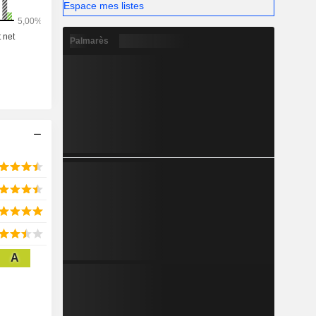
Espace mes listes
Palmarès
A