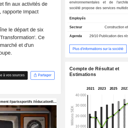
environnementales et de l'archit
 fin aux activités de
société propose des services multidis
 rapporte Impact
répartis en plusieurs segments : 
Employés
Bâtiments et espaces urbains él
solutions visant à aider les vi
Secteur
Construction et
aîne le départ de six
développer et à devenir des lie
Agenda
29/10
Publication des résultat
 Transformation'. Ce
résilients et attractifs ; le segment 
et industrie conçoit des s
u marché et d'un
technologiques modernes qui garanti
Plus d'informations sur la société
roupe.
société et à l'industrie l'accès à une
à un approvisionnement énergétique 
une meilleure efficacité des resso
Compte de Résultat et
segment des infrastructures de transp
Estimations
e à vos sources
Partager
des solutions de transport dur
permettront aux villes et aux société
de gérer une population croissa
nouvelles exigences en matière de mo
Le segment Architecture intègre des
d’architecture et d’ingénierie sur sept
principaux marchés.