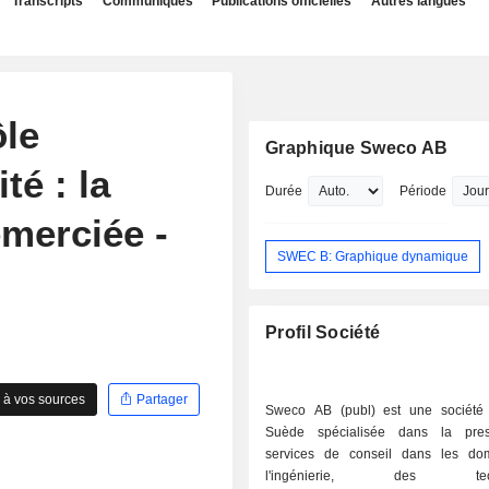
Transcripts
Communiqués
Publications officielles
Autres langues
le
Graphique Sweco AB
té : la
Durée
Période
emerciée -
SWEC B: Graphique dynamique
Profil Société
 à vos sources
Partager
Sweco AB (publ) est une société
Suède spécialisée dans la pres
services de conseil dans les do
l'ingénierie, des techn