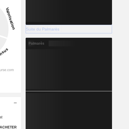
Suite du Palmarès
Palmarès
s
at
ACHETER