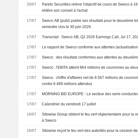
20/07
Pareto Securities relève l'objectif de cours de Sweco à 1
réitère son conseil à l'achat
17/07
Sweco AB (publ) publie ses résultats pour le deuxième tri
semestre clos le 30 juin 2026
17/07
Transcript : Sweco AB, Q2 2026 Earnings Call, Jul 17, 20
17/07
Le rapport de Sweco conforme aux attentes (actualisation
17/07
Sweco : des résultats conformes aux attentes au deuxièm
17/07
Sweco : l'EBITA atteint 864 millions de couronnes au deu
17/07
Sweco : chiffre d'affaires net de 8 567 millions de couro
contre 8 489 millions attendus
17/07
MORNING BID EUROPE - Le secteur des semi-conducteu
17/07
Calendrier du vendredi 17 juillet
16/07
Sitowise Group obtient le feu vert réglementaire pour la v
à Sweco
16/07
Sitowise reçoit le feu vert des autorités pour la cession de