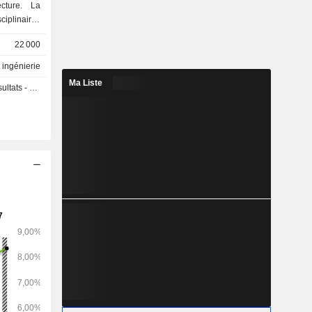
ecture. La
ciplinaires
le segment
22 000
abore des
lles à se
 ingénierie
ux de vie
Ma Liste
s - Q3 2026
Eau, énergie
olutions
ssent à la
 eau propre,
fiable et à
urces ; Le
ort conçoit
ables qui
s de demain
nte et les
bilité ; et
 activités
 de ses huit