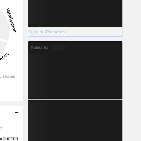
Suite du Palmarès
Palmarès
s
at
ACHETER