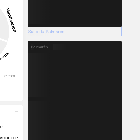
Suite du Palmarès
Palmarès
s
at
ACHETER