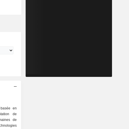
 basée en
tation de
maines de
ologies