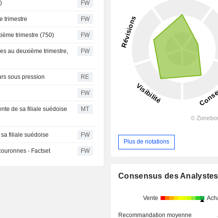
)
FW
e trimestre
FW
xième trimestre (750)
FW
nnes au deuxième trimestre,
FW
rs sous pression
RE
FW
ente de sa filiale suédoise
MT
 sa filiale suédoise
FW
Plus de notations
couronnes - Factset
FW
Consensus des Analyste
Vente
Ach
Recommandation moyenne