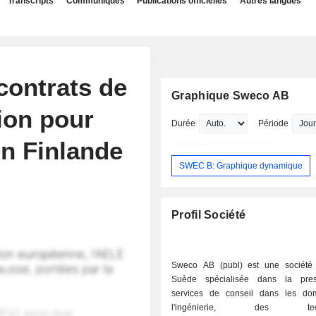
Transcripts
Communiqués
Publications officielles
Autres langues
contrats de
Graphique Sweco AB
ion pour
Durée
Période
en Finlande
SWEC B: Graphique dynamique
Profil Société
Sweco AB (publ) est une société
Suède spécialisée dans la pres
services de conseil dans les do
l'ingénierie, des techn