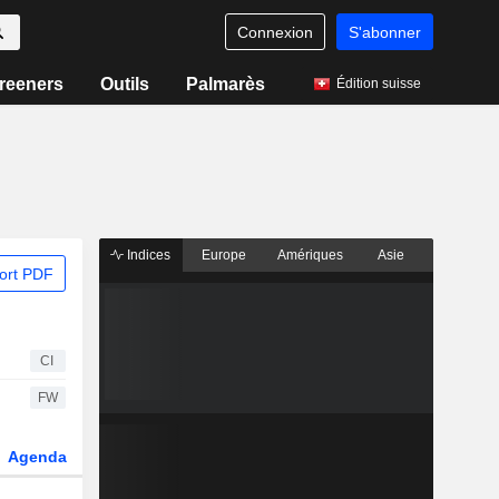
Connexion
S'abonner
reeners
Outils
Palmarès
Édition suisse
Indices
Europe
Amériques
Asie
ort PDF
CI
FW
Agenda
Secteur
Dérivés
Fonds et ETFs