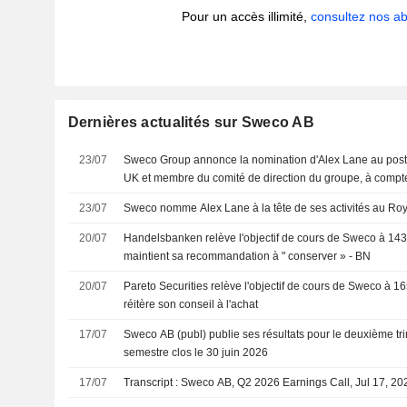
Pour un accès illimité,
consultez nos 
Dernières actualités sur Sweco AB
23/07
Sweco Group annonce la nomination d'Alex Lane au post
UK et membre du comité de direction du groupe, à compt
23/07
Sweco nomme Alex Lane à la tête de ses activités au R
20/07
Handelsbanken relève l'objectif de cours de Sweco à 143
maintient sa recommandation à " conserver » - BN
20/07
Pareto Securities relève l'objectif de cours de Sweco à 1
réitère son conseil à l'achat
17/07
Sweco AB (publ) publie ses résultats pour le deuxième tri
semestre clos le 30 juin 2026
17/07
Transcript : Sweco AB, Q2 2026 Earnings Call, Jul 17, 20