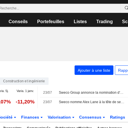
Conseils
Portefeuilles
Listes
Trading
Sc
Ajouter à une liste
Rapp
Construction et ingénierie
ria. 5j.
Varia. 1 janv.
23/07
Sweco Group annonce la nomination d'Alex Lane au poste de président de Sweco UK et membre du comité de direction du groupe, à compter du 1er octobre 2026
,07%
-11,20%
23/07
Sweco nomme Alex Lane à la tête de ses activités au Royaume-Uni
Société
Finances
Valorisation
Consensus
Ratings