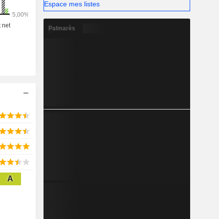
Espace mes listes
Palmarès
A