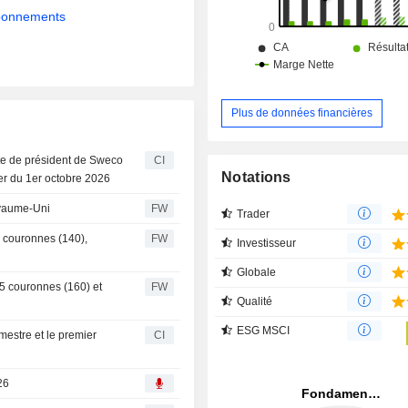
abonnements
Plus de données financières
e de président de Sweco
CI
Notations
er du 1er octobre 2026
oyaume-Uni
FW
Trader
 couronnes (140),
FW
Investisseur
Globale
65 couronnes (160) et
FW
Qualité
ESG MSCI
mestre et le premier
CI
26