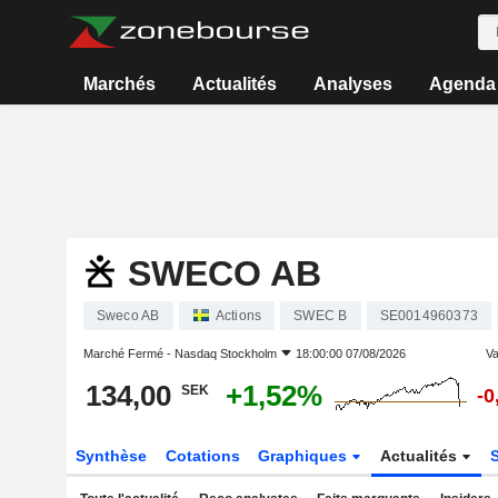
Marchés
Actualités
Analyses
Agenda
SWECO AB
Sweco AB
Actions
SWEC B
SE0014960373
Marché Fermé -
Nasdaq Stockholm
18:00:00 07/08/2026
Va
134,00
+1,52%
SEK
-0
Synthèse
Cotations
Graphiques
Actualités