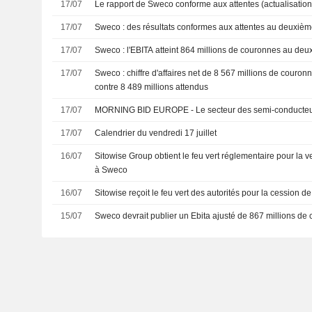
17/07
Le rapport de Sweco conforme aux attentes (actualisation
17/07
Sweco : des résultats conformes aux attentes au deuxièm
17/07
Sweco : l'EBITA atteint 864 millions de couronnes au deu
17/07
Sweco : chiffre d'affaires net de 8 567 millions de couro
contre 8 489 millions attendus
17/07
MORNING BID EUROPE - Le secteur des semi-conducteu
17/07
Calendrier du vendredi 17 juillet
16/07
Sitowise Group obtient le feu vert réglementaire pour la v
à Sweco
16/07
Sitowise reçoit le feu vert des autorités pour la cession de
15/07
Sweco devrait publier un Ebita ajusté de 867 millions de 