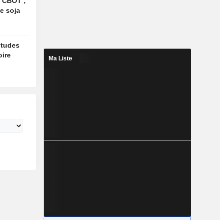
le CBOT ;
le soja
titudes
oire
Ma Liste