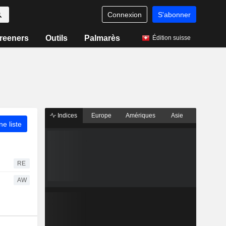
Connexion
S'abonner
reeners
Outils
Palmarès
Édition suisse
Indices
Europe
Amériques
Asie
ne liste
RE
AW