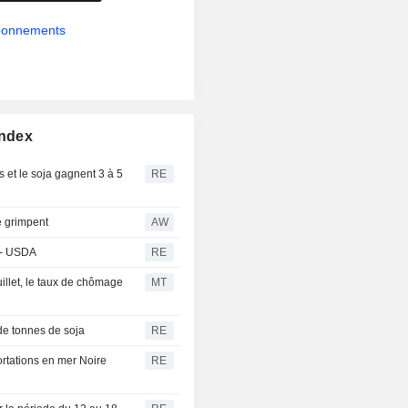
abonnements
Index
 et le soja gagnent 3 à 5
RE
re grimpent
AW
 - USDA
RE
uillet, le taux de chômage
MT
de tonnes de soja
RE
portations en mer Noire
RE