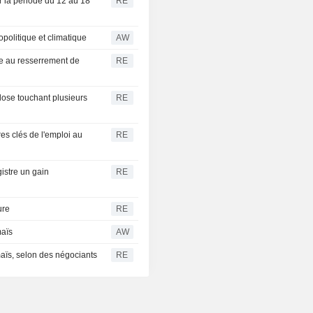
ur la période du 12 au 18
RE
politique et climatique
AW
ce au resserrement de
RE
llose touchant plusieurs
RE
res clés de l'emploi au
RE
stre un gain
RE
ure
RE
maïs
AW
aïs, selon des négociants
RE