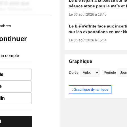
Le blé repart à la baisse sur 
séance atone pour le maïs et 
Le 06 août 2026 à 18:45
membres
Le blé s'effrite face aux incer
sur les exportations en mer N
ontinuer
Le 06 août 2026 à 15:04
 un compte
Graphique
Durée
Période
le
e
: Graphique dynamique
dIn
l