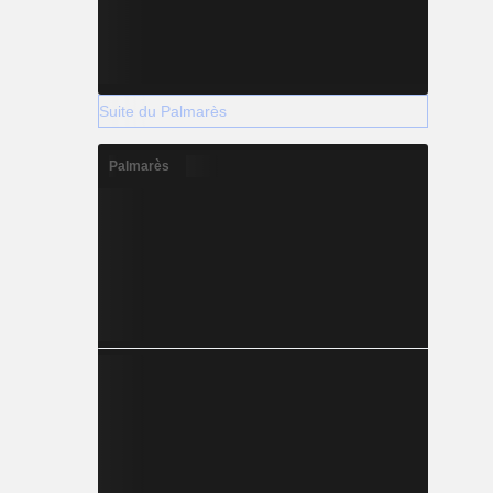
Suite du Palmarès
Palmarès