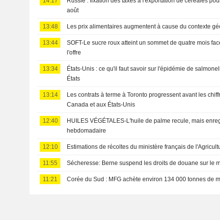
14:17
Russie : fixation des taxes à l'exportation de céréales po
août
13:48
Les prix alimentaires augmentent à cause du contexte géo
13:44
SOFT-Le sucre roux atteint un sommet de quatre mois fa
l'offre
13:34
États-Unis : ce qu'il faut savoir sur l'épidémie de salmone
États
13:14
Les contrats à terme à Toronto progressent avant les chiff
Canada et aux États-Unis
12:40
HUILES VÉGÉTALES-L'huile de palme recule, mais enregi
hebdomadaire
12:10
Estimations de récoltes du ministère français de l'Agricult
11:55
Sécheresse: Berne suspend les droits de douane sur le 
11:21
Corée du Sud : MFG achète environ 134 000 tonnes de m