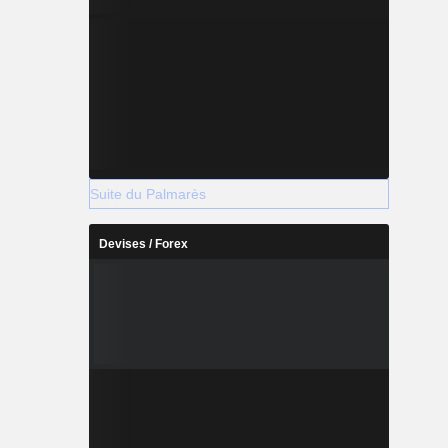
Suite du Palmarès
Devises / Forex