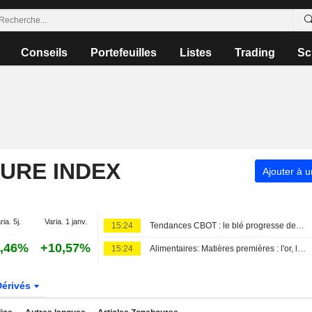
Conseils
Portefeuilles
Listes
Trading
Sc
TURE INDEX
Ajouter à u
ria. 5j.
Varia. 1 janv.
15:24
Tendances CBOT : le blé progresse de 4 à 6 cents, le maïs et le soja gagnent 3 à 5 cents
,46%
+10,57%
15:24
Alimentaires: Matières premières : l'or, le cuivre et le sucre grimpent
Dérivés