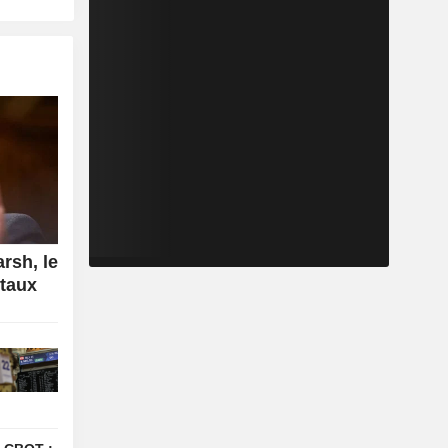
rsh, le
 taux