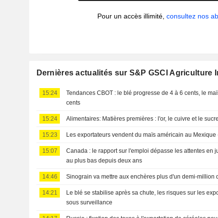
Pour un accès illimité,
consultez nos 
Dernières actualités sur S&P GSCI Agriculture 
15:24
Tendances CBOT : le blé progresse de 4 à 6 cents, le maïs
cents
15:24
Alimentaires: Matières premières : l'or, le cuivre et le suc
15:23
Les exportateurs vendent du maïs américain au Mexique
15:07
Canada : le rapport sur l'emploi dépasse les attentes en j
au plus bas depuis deux ans
14:46
Sinograin va mettre aux enchères plus d'un demi-million 
14:21
Le blé se stabilise après sa chute, les risques sur les ex
sous surveillance