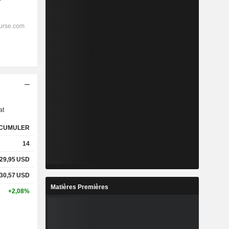
s
at
CUMULER
14
29,95
USD
30,57
USD
Matières Premières
+2,08%