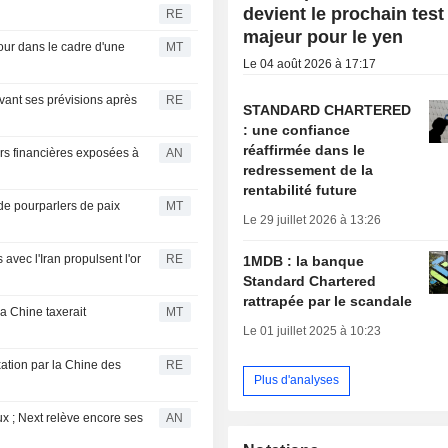
devient le prochain test
RE
majeur pour le yen
our dans le cadre d'une
MT
Le 04 août 2026 à 17:17
evant ses prévisions après
RE
STANDARD CHARTERED
: une confiance
réaffirmée dans le
rs financières exposées à
AN
redressement de la
rentabilité future
de pourparlers de paix
MT
Le 29 juillet 2026 à 13:26
avec l'Iran propulsent l'or
RE
1MDB : la banque
Standard Chartered
rattrapée par le scandale
a Chine taxerait
MT
Le 01 juillet 2025 à 10:23
xation par la Chine des
RE
Plus d'analyses
x ; Next relève encore ses
AN