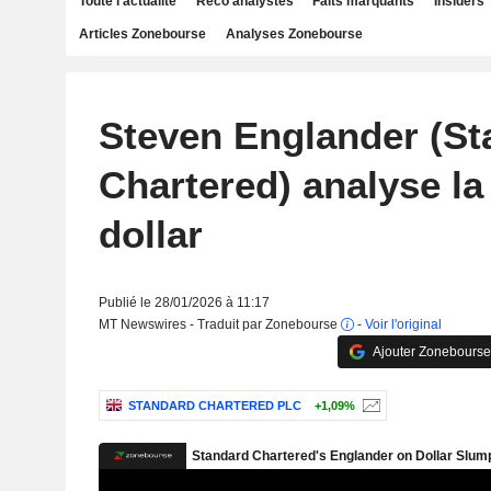
Toute l'actualité
Reco analystes
Faits marquants
Insiders
Articles Zonebourse
Analyses Zonebourse
Steven Englander (St
Chartered) analyse la
dollar
Publié le 28/01/2026 à 11:17
MT Newswires - Traduit par Zonebourse
-
Voir l'original
Ajouter Zonebourse
STANDARD CHARTERED PLC
+1,09%