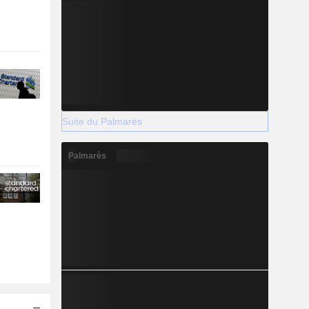
Suite du Palmarès
Palmarès