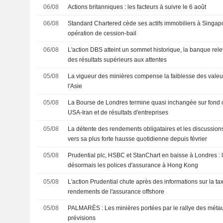
06/08
Actions britanniques : les facteurs à suivre le 6 août
06/08
Standard Chartered cède ses actifs immobiliers à Singap
opération de cession-bail
06/08
L'action DBS atteint un sommet historique, la banque rel
des résultats supérieurs aux attentes
05/08
La vigueur des minières compense la faiblesse des valeu
l'Asie
05/08
La Bourse de Londres termine quasi inchangée sur fond 
USA-Iran et de résultats d'entreprises
05/08
La détente des rendements obligataires et les discussions 
vers sa plus forte hausse quotidienne depuis février
05/08
Prudential plc, HSBC et StanChart en baisse à Londres : l
désormais les polices d'assurance à Hong Kong
05/08
L'action Prudential chute après des informations sur la ta
rendements de l'assurance offshore
05/08
PALMARÈS : Les minières portées par le rallye des métau
prévisions