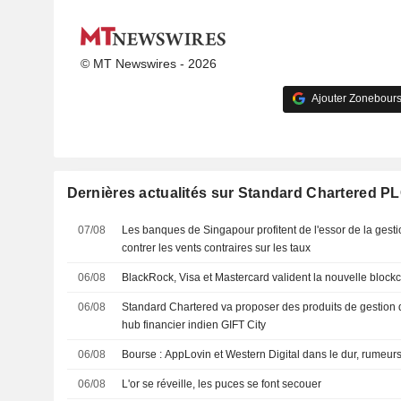
© MT Newswires - 2026
Ajouter Zonebours
Dernières actualités sur Standard Chartered P
07/08
Les banques de Singapour profitent de l'essor de la gesti
contrer les vents contraires sur les taux
06/08
BlackRock, Visa et Mastercard valident la nouvelle blockc
06/08
Standard Chartered va proposer des produits de gestion 
hub financier indien GIFT City
06/08
Bourse : AppLovin et Western Digital dans le dur, rumeur
06/08
L'or se réveille, les puces se font secouer