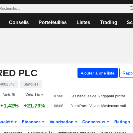
Conseils
Portefeuilles
Listes
Trading
Sc
RED PLC
Ajouter à une liste
Rapp
4082847
Banques
Varia. 5j.
Varia. 1 janv.
07/08
Les banques de Singapour profitent de l'essor de la gestion de fortune en Asie pour contrer les vents contraires sur les taux
+1,42%
+21,79%
06/08
BlackRock, Visa et Mastercard valident la nouvelle blockchain de Circle
Société
Finances
Valorisation
Consensus
Ratings