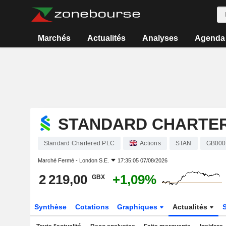
Marchés
Actualités
Analyses
Agenda
STANDARD CHARTE
Standard Chartered PLC
Actions
STAN
GB000
Marché Fermé -
London S.E.
17:35:05 07/08/2026
2 219,00
+1,09%
GBX
Synthèse
Cotations
Graphiques
Actualités