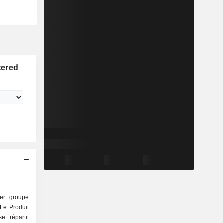
tered
er groupe
Le Produit
e répartit