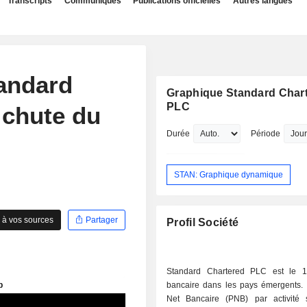
Transcripts
Communiqués
Publications officielles
Autres langues
andard
Graphique Standard Char
PLC
 chute du
Durée
Période
STAN: Graphique dynamique
 à vos sources
Partager
Profil Société
Standard Chartered PLC est le 1
bancaire dans les pays émergents. 
Net Bancaire (PNB) par activité s