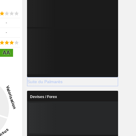
-
-
AA
Suite du Palmarès
Devises / Forex