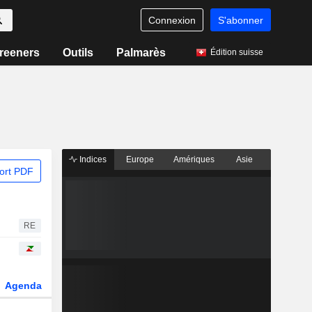
Connexion
S'abonner
reeners
Outils
Palmarès
Édition suisse
Indices
Europe
Amériques
Asie
ort PDF
RE
Agenda
Secteur
Dérivés
Fonds et ETFs