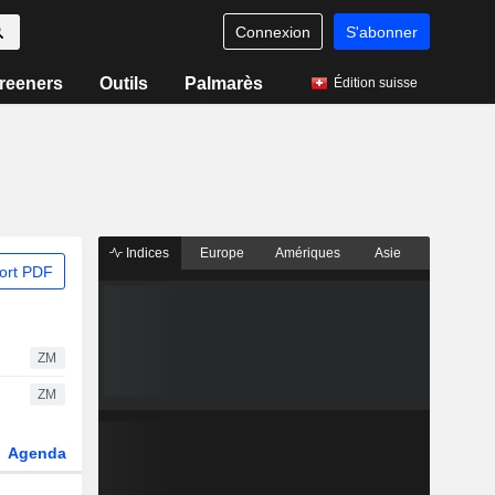
Connexion
S'abonner
reeners
Outils
Palmarès
Édition suisse
Indices
Europe
Amériques
Asie
ort PDF
ZM
ZM
Agenda
Secteur
Dérivés
Fonds et ETFs