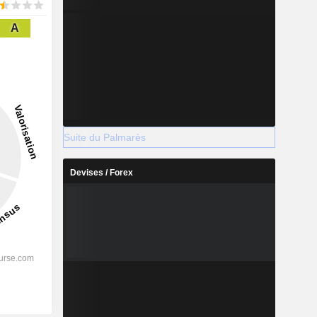
A
Suite du Palmarès
Devises / Forex