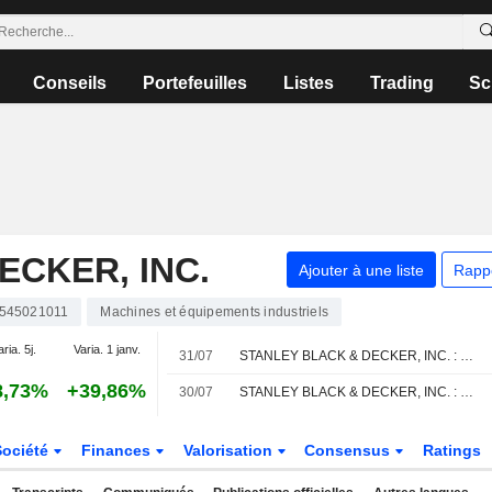
Conseils
Portefeuilles
Listes
Trading
Sc
ECKER, INC.
Ajouter à une liste
Rapp
545021011
Machines et équipements industriels
aria. 5j.
Varia. 1 janv.
31/07
STANLEY BLACK & DECKER, INC. : Citigroup maintient sa recommandation à l'achat
8,73%
+39,86%
30/07
STANLEY BLACK & DECKER, INC. : Goldman Sachs n'est pas inspiré par le dossier
Société
Finances
Valorisation
Consensus
Ratings