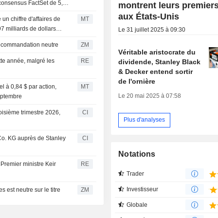
n consensus FactSet de 5,37
montrent leurs premiers
aux États-Unis
un chiffre d'affaires de
MT
7 milliards de dollars
Le 31 juillet 2025 à 09:30
rd maintient sa recommandation neutre
ZM
Véritable aristocrate du
tte année, malgré les
RE
dividende, Stanley Black
& Decker entend sortir
de l'ornière
l à 0,84 $ par action,
MT
Le 20 mai 2025 à 07:58
septembre
oisième trimestre 2026,
CI
Plus d'analyses
o. KG auprès de Stanley
CI
Notations
 Premier ministre Keir
RE
Trader
Investisseur
 Fargo Securities est neutre sur le titre
ZM
Globale