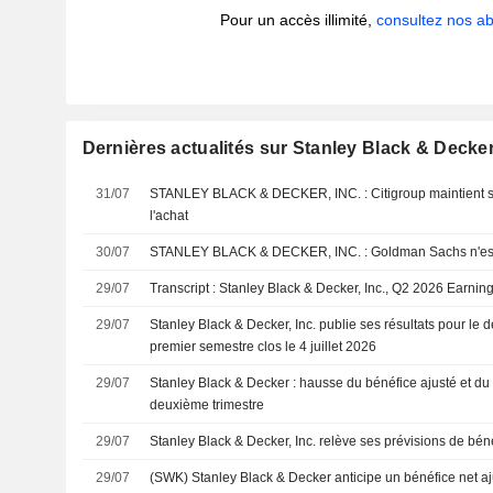
Pour un accès illimité,
consultez nos 
Dernières actualités sur Stanley Black & Decker,
31/07
STANLEY BLACK & DECKER, INC. : Citigroup maintient sa recommandation à
l'achat
30/07
STANLEY BLACK & DECKER, INC. : Go
29/07
Transcript : Stanley Black & Decker, Inc., Q2 2026 Earning
29/07
Stanley Black & Decker, Inc. publie ses résultats pour le d
premier semestre clos le 4 juillet 2026
29/07
Stanley Black & Decker : hausse du bénéfice ajusté et du c
deuxième trimestre
29/07
Stanley Black & Decker, Inc. relève ses prévisions de bén
29/07
(SWK) Stanley Black & Decker anticipe un bénéfice net aj