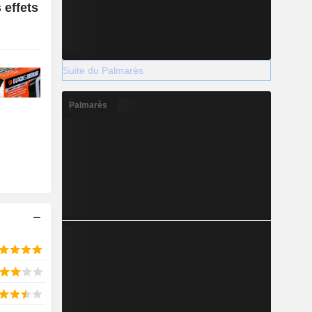
 effets
Suite du Palmarès
Palmarès