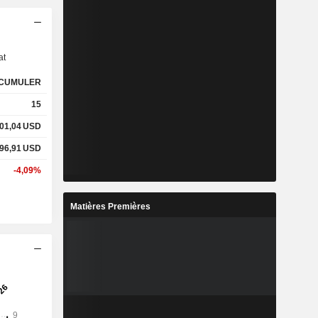
s
at
CUMULER
15
01,04
USD
96,91
USD
-4,09%
Matières Premières