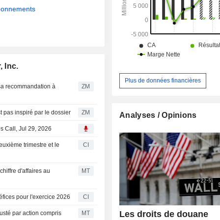
(clés à griffes, pinces, coupe-tubes, e
abonnements
hydrauliques, etc. La répartition géographique
du CA est la suivante : Etats-Uni
Canada (4,5%), Amériques (5,6%
(20,3%) et Asie (8%).
 Inc.
Plus de données financières
ZM
ldman Sachs n'est pas inspiré par le dossier
ZM
Analyses / Opinions
s Call, Jul 29, 2026
euxième trimestre et le
CI
hiffre d'affaires au
MT
éfices pour l'exercice 2026
CI
Les droits de douane
usté par action compris
MT