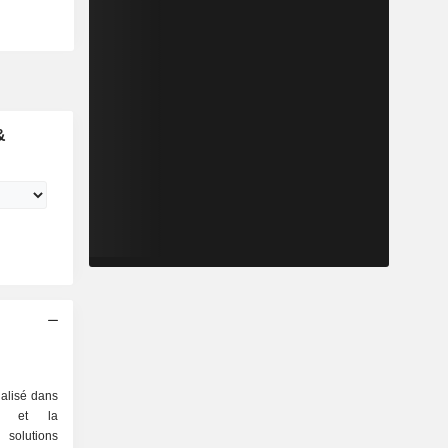
&
ialisé dans
on et la
 solutions