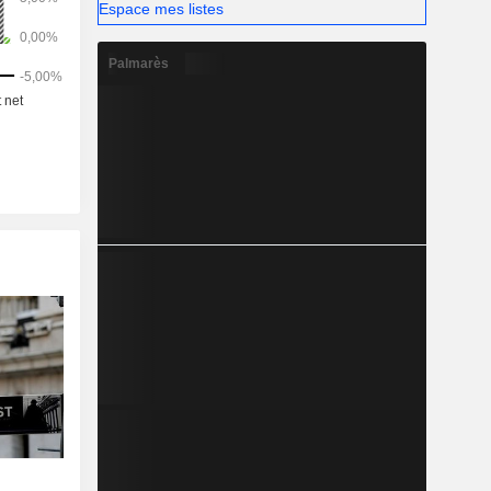
tc.), outils
Espace mes listes
s (61,6%),
Palmarès
), Europe