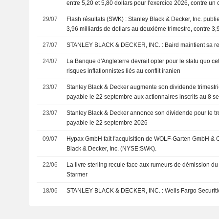
entre 5,20 et 5,80 dollars pour l'exercice 2026, contre u
dollars
29/07
Flash résultats (SWK) : Stanley Black & Decker, Inc. publie 
3,96 milliards de dollars au deuxième trimestre, contre 3,9
attendus par le consensus FactSet
27/07
STANLEY BLACK & DECKER, INC. : Bai
24/07
La Banque d'Angleterre devrait opter pour le statu quo ce
risques inflationnistes liés au conflit iranien
23/07
Stanley Black & Decker augmente son dividende trimestrie
payable le 22 septembre aux actionnaires inscrits au 8 
23/07
Stanley Black & Decker annonce son dividende pour le tr
payable le 22 septembre 2026
09/07
Hypax GmbH fait l'acquisition de WOLF-Garten GmbH & C
Black & Decker, Inc. (NYSE:SWK).
22/06
La livre sterling recule face aux rumeurs de démission du
Starmer
18/06
STANLEY BLACK & DECKER, INC. : Wells