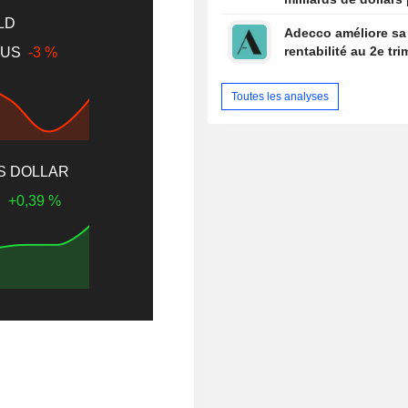
financer l'IA
LD
Adecco améliore sa
rentabilité au 2e tri
 $US
-3 %
Toutes les analyses
US DOLLAR
S
+0,39 %