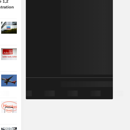
e 1,2
stration