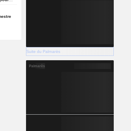
mestre
Suite du Palmarès
Palmarès