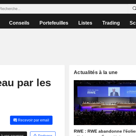
Conseils
Portefeuilles
Listes
Trading
Sc
Actualités à la une
au par les
Recevoir par email
RWE : RWE abandonne l'éolie
 à vos sources
Partager