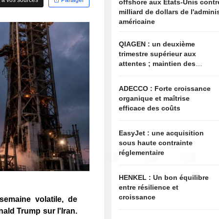
offshore aux États-Unis contr
milliard de dollars de l'admini
américaine
QIAGEN : un deuxième
trimestre supérieur aux
attentes ; maintien des
objectifs annuels à l'image
du secteur
ADECCO : Forte croissance
organique et maîtrise
efficace des coûts
EasyJet : une acquisition
sous haute contrainte
réglementaire
HENKEL : Un bon équilibre
entre résilience et
croissance
emaine volatile, de
ald Trump sur l'Iran.