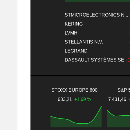
STMICROELECTRONICS N...
+
KERING
+
LVMH
+
STELLANTIS N.V.
LEGRAND
DASSAULT SYSTÈMES SE
-
STOXX EUROPE 600
S&P 
633,21
+1,69 %
7 431,46