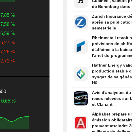
Cucinelli, valeurs p
de Berenberg dans l
7,85 %
Zurich Insurance dé
après sa publicatio
7,58 %
semestrielle
6,59 %
Rheinmetall revoit 
-5,27 %
prévisions de chiffr
d'affaires à la bais
-7,26 %
l'arrêt du programm
12,71 %
frégates
Haffner Energy valid
production stable d
syngaz de sa génér
H6
500
Avis d'analystes du 
recos relevées sur L
+0,65 %
et Clariant
Alphabet prépare u
émission obligatair
pouvant atteindre 2
milliards de dollars