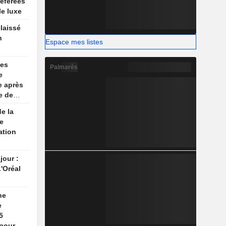
référées
e luxe
laissé
n
Espace mes listes
ses
Palmarès
e
se après
e de
e la
e
ation
jour :
'Oréal
ne
e
5
 pour