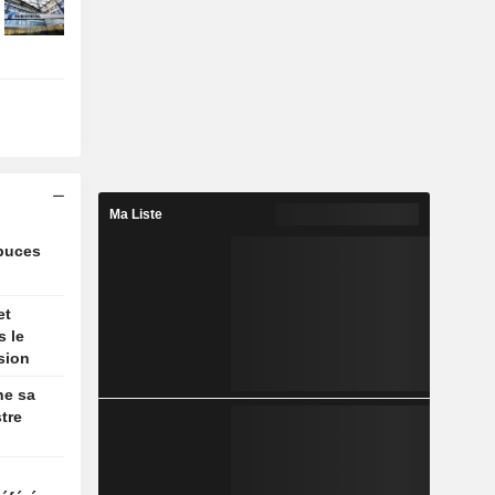
Ma Liste
 puces
et
s le
sion
he sa
stre