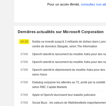
Pour un accès illimité,
consultez nos 
Dernières actualités sur Microsoft Corporation
04:28
Nvidia va investir jusqu'à 3 milliards de dollars dans La
centre de données Stargate, selon The Information
07/08
OpenAI ralentit le lancement du modèle Astra pour des ra
07/08
OpenAI ralentit le lancement du modèle Astra pour des ra
07/08
OpenAI ralentit le déploiement du modèle Astra pour des 
selon Axios
07/08
Datadog surpasse les attentes au T2, porté par la solidité d
selon RBC Capital Markets
07/08
Apple et OpenAI durcissent leur bataille judiciaire
07/08
Social Buzz : les valeurs de Wallstreetbets majoritaireme