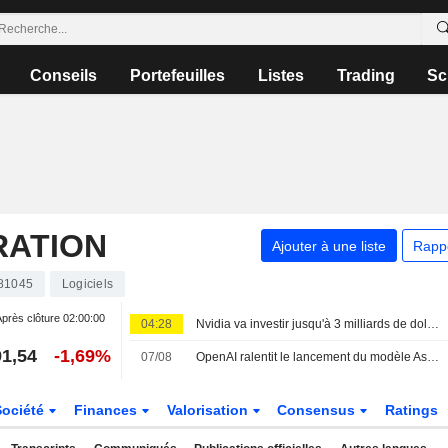
Conseils
Portefeuilles
Listes
Trading
Sc
RATION
Ajouter à une liste
Rapp
81045
Logiciels
près clôture
02:00:00
04:28
Nvidia va investir jusqu'à 3 milliards de dollars dans Lancium, le développeur du centre de données Stargate, selon The Information
1,54
-1,69%
07/08
OpenAI ralentit le lancement du modèle Astra pour des raisons de cybersécurité
Société
Finances
Valorisation
Consensus
Ratings