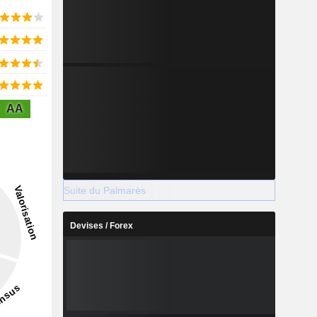
AA
Suite du Palmarès
Devises / Forex