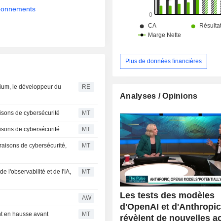
abonnements
Plus de données financières
ncium, le développeur du
RE
Analyses / Opinions
isons de cybersécurité
MT
isons de cybersécurité
MT
raisons de cybersécurité,
MT
e l'observabilité et de l'IA,
MT
Les tests des modèles
AW
d'OpenAI et d'Anthropi
nt en hausse avant
MT
révèlent de nouvelles a