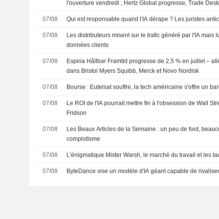
l'ouverture vendredi ; Hertz Global progresse, Trade Des
07/08
Qui est responsable quand l'IA dérape ? Les juristes ant
07/08
Les distributeurs misent sur le trafic généré par l'IA mais 
données clients
07/08
Espiria Hållbar Framtid progresse de 2,5 % en juillet – a
dans Bristol Myers Squibb, Merck et Novo Nordisk
07/08
Bourse : Eutelsat souffre, la tech américaine s'offre un 
07/08
Le ROI de l'IA pourrait mettre fin à l'obsession de Wall Str
Fridson
07/08
Les Beaux Articles de la Semaine : un peu de foot, beauc
complotisme
07/08
L'énigmatique Mister Warsh, le marché du travail et les ta
07/08
ByteDance vise un modèle d'IA géant capable de rivaliser