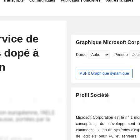
Transcripts
Communiqués
Publications officielles
Autres langues
rvice de
Graphique Microsoft Corp
s dopé à
Durée
Période
n
MSFT: Graphique dynamique
Profil Société
Microsoft Corporation est le n° 1 mo
conception, du développement
commercialisation de systèmes d'expl
de logiciels pour PC et serveurs.