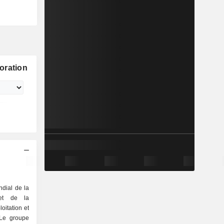
oration
ndial de la
 et de la
oitation et
 Le groupe