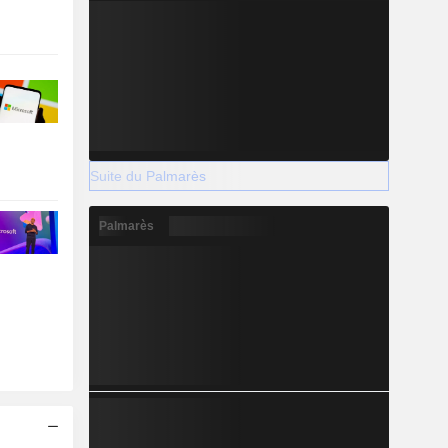
Suite du Palmarès
Palmarès