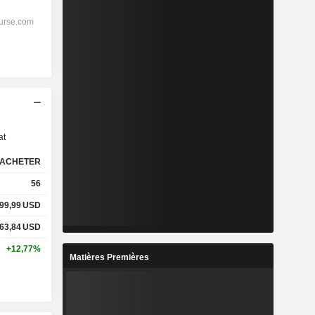
s
at
ACHETER
56
99,99
USD
63,84
USD
+12,77%
Matières Premières