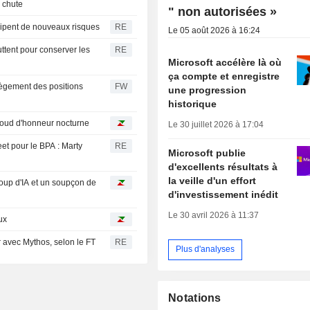
k chute
" non autorisées »
icipent de nouveaux risques
RE
Le 05 août 2026 à 16:24
luttent pour conserver les
RE
Microsoft accélère là où
ça compte et enregistre
llègement des positions
FW
une progression
historique
baroud d'honneur nocturne
Le 30 juillet 2026 à 17:04
eet pour le BPA : Marty
RE
Microsoft publie
d'excellents résultats à
la veille d'un effort
oup d'IA et un soupçon de
d'investissement inédit
Le 30 avril 2026 à 11:37
ux
 avec Mythos, selon le FT
RE
Plus d'analyses
Notations