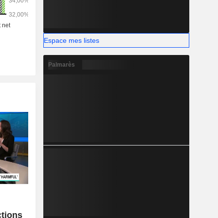
Espace mes listes
Palmarès
c
ctions