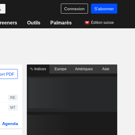
Connexion
S'abonner
reeners
Outils
Palmarès
Édition suisse
Indices
Europe
Amériques
Asie
ort PDF
RE
MT
Agenda
Secteur
Dérivés
Fonds et ETFs