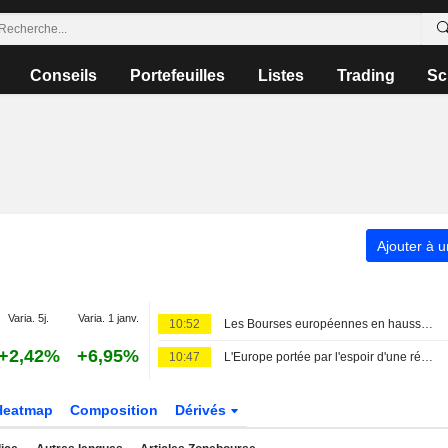
Conseils
Portefeuilles
Listes
Trading
Sc
Ajouter à u
Varia. 5j.
Varia. 1 janv.
10:52
Les Bourses européennes en hausse dans l'attente de l'emploi américain
+2,42%
+6,95%
10:47
L'Europe portée par l'espoir d'une réouverture d'Ormuz, Eutelsat chute
Heatmap
Composition
Dérivés