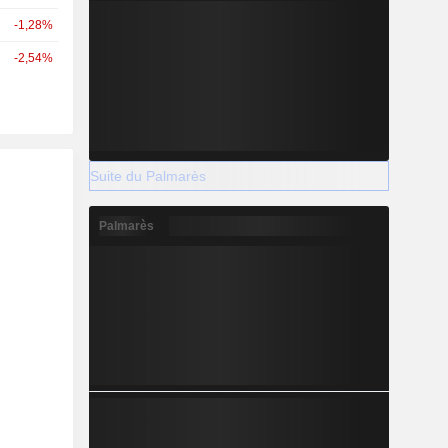
-1,28%
-2,54%
Suite du Palmarès
Palmarès