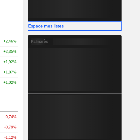
Espace mes listes
+2,46%
Palmarès
+2,35%
+1,92%
+1,87%
+1,02%
-0,74%
-0,79%
-1,12%