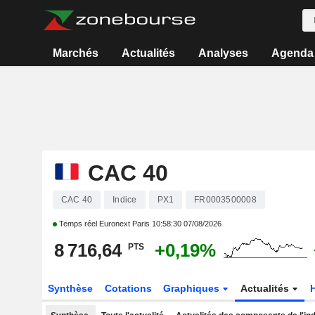
Marchés
Actualités
Analyses
Agenda
CAC 40
CAC 40
Indice
PX1
FR0003500008
Temps réel Euronext Paris
10:58:30 07/08/2026
8 716,64
+0,19%
PTS
Synthèse
Cotations
Graphiques
Actualités