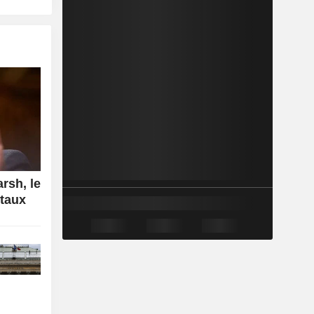
rsh, le
 taux