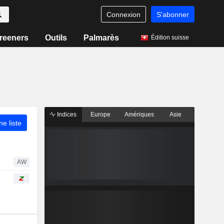
Connexion
S'abonner
reeners
Outils
Palmarès
Édition suisse
Indices
Europe
Amériques
Asie
ne liste
AW