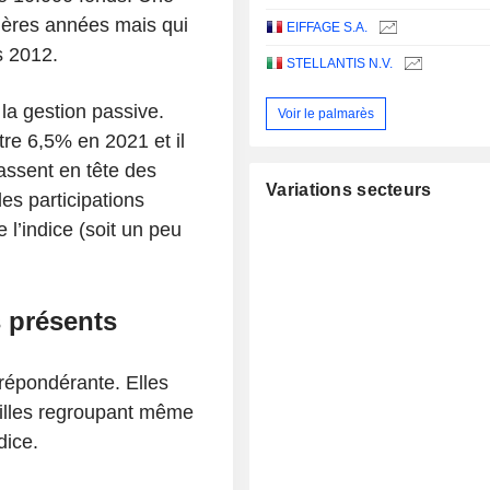
nières années mais qui
EIFFAGE S.A.
s 2012.
STELLANTIS N.V.
 la gestion passive.
Voir le palmarès
tre 6,5% en 2021 et il
assent en tête des
Variations secteurs
es participations
l’indice (soit un peu
s présents
prépondérante. Elles
milles regroupant même
dice.