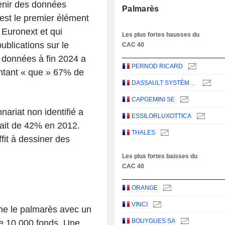
tenir des données
Palmarès
C’est le premier élément
 Euronext et qui
Les plus fortes hausses du
ublications sur le
CAC 40
 données à fin 2024 a
PERNOD RICARD
entant « que » 67% de
DASSAULT SYSTÈMES SE
CAPGEMINI SE
nnariat non identifié a
ESSILORLUXOTTICA
tait de 42% en 2012.
THALES
ffit à dessiner des
Les plus fortes baisses du
CAC 40
ORANGE
VINCI
ine le palmarès avec un
BOUYGUES SA
de 10.000 fonds. Une