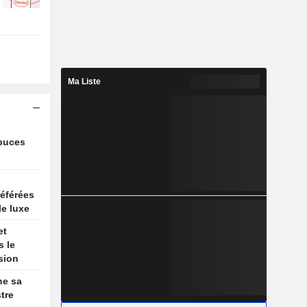
Ma Liste
 puces
référées
e luxe
et
s le
sion
he sa
stre