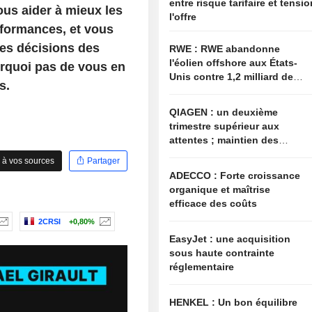
entre risque tarifaire et tensi
vous aider à mieux les
l'offre
rformances, et vous
res décisions des
RWE : RWE abandonne
l'éolien offshore aux États-
ourquoi pas de vous en
Unis contre 1,2 milliard de
s.
dollars de l'administration
américaine
QIAGEN : un deuxième
trimestre supérieur aux
attentes ; maintien des
objectifs annuels à l'image
 à vos sources
Partager
du secteur
ADECCO : Forte croissance
organique et maîtrise
efficace des coûts
2CRSI
+0,80%
EasyJet : une acquisition
sous haute contrainte
réglementaire
HENKEL : Un bon équilibre