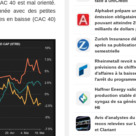
face à UniCredit
CAC 40 est mal orienté.
née avec des petites
Alphabet prépare u
émission obligatair
des en baisse (CAC 40)
pouvant atteindre 2
milliards de dollars
financer l'IA
Zurich Insurance dé
après sa publicatio
semestrielle
Rheinmetall revoit 
prévisions de chiffr
d'affaires à la bais
l'arrêt du programm
frégates
Haffner Energy valid
production stable d
syngaz de sa génér
H6
Avis d'analystes du 
recos relevées sur L
et Clariant