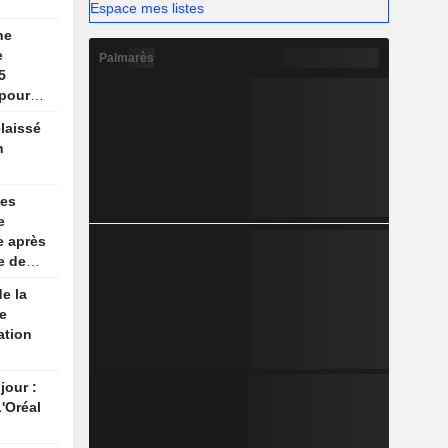
Espace mes listes
ne
e
Palmarès
5
 pour
laissé
n
ses
e
se après
e de
e la
e
ation
jour :
'Oréal