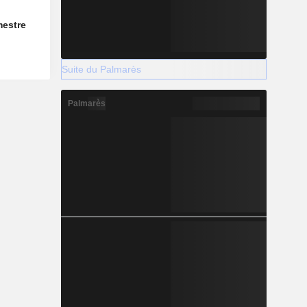
mestre
Suite du Palmarès
Palmarès