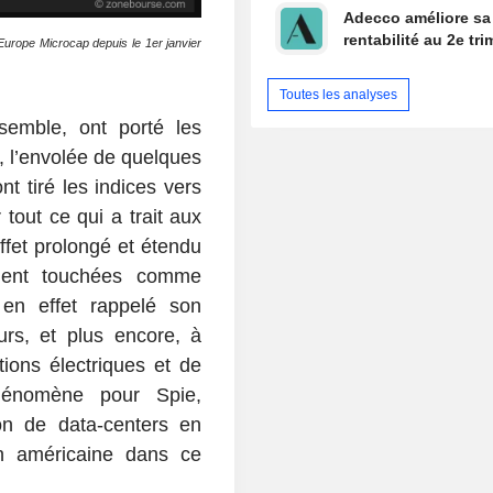
Adecco améliore sa
rentabilité au 2e tri
Europe Microcap depuis le 1
er
janvier
Toutes les analyses
nsemble, ont porté les
t, l’envolée de quelques
t tiré les indices vers
tout ce qui a trait aux
ffet prolongé et étendu
ment touchées comme
en effet rappelé son
rs, et plus encore, à
tions électriques et de
hénomène pour Spie,
ion de data-centers en
on américaine dans ce