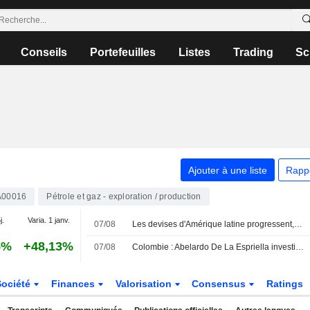
Conseils
Portefeuilles
Listes
Trading
Sc
Ajouter à une liste
Rapp
00016
Pétrole et gaz - exploration / production
j.
Varia. 1 janv.
07/08
Les devises d'Amérique latine progressent, portées par des chiffres de l'emploi américain décevants qui pèsent sur le dollar
5%
+48,13%
07/08
Colombie : Abelardo De La Espriella investi président avec la sécurité pour priorité
Société
Finances
Valorisation
Consensus
Ratings