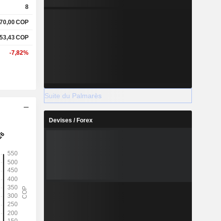
8
770,00
COP
553,43
COP
-7,82%
Suite du Palmarès
Devises / Forex