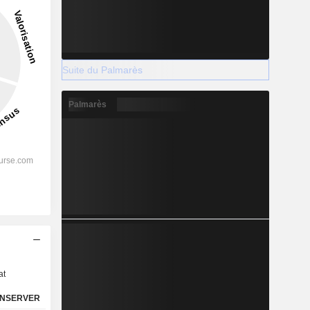
Suite du Palmarès
Palmarès
s
at
NSERVER