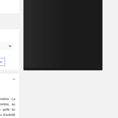
ue
olière. La
lombie, au
u golfe du
 d'activité