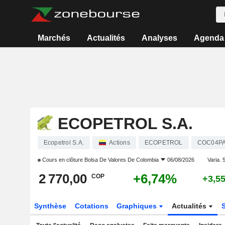
Marchés
Actualités
Analyses
Agenda
ECOPETROL S.A.
Ecopetrol S.A.
Actions
ECOPETROL
COC04PA
Cours en clôture
Bolsa De Valores De Colombia
06/08/2026
Varia. 5
2 770,00
+6,74%
COP
+3,5
Synthèse
Cotations
Graphiques
Actualités