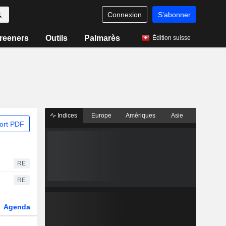
Connexion
S'abonner
reeners
Outils
Palmarès
Édition suisse
Indices
Europe
Amériques
Asie
ort PDF
RE
RE
Agenda
Secteur
Fonds et ETFs