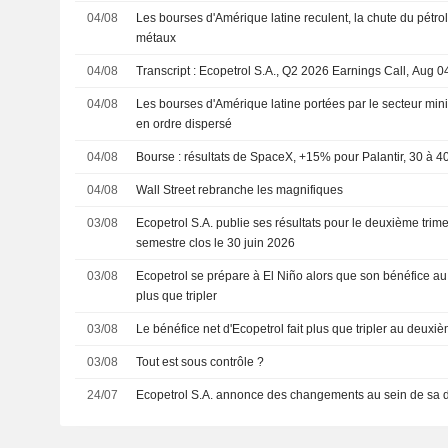
04/08
Les bourses d'Amérique latine reculent, la chute du pétro
métaux
04/08
Transcript : Ecopetrol S.A., Q2 2026 Earnings Call, Aug 0
04/08
Les bourses d'Amérique latine portées par le secteur mini
en ordre dispersé
04/08
Bourse : résultats de SpaceX, +15% pour Palantir, 30 à
04/08
Wall Street rebranche les magnifiques
03/08
Ecopetrol S.A. publie ses résultats pour le deuxième trime
semestre clos le 30 juin 2026
03/08
Ecopetrol se prépare à El Niño alors que son bénéfice au 
plus que tripler
03/08
Le bénéfice net d'Ecopetrol fait plus que tripler au deuxiè
03/08
Tout est sous contrôle ?
24/07
Ecopetrol S.A. annonce des changements au sein de sa d