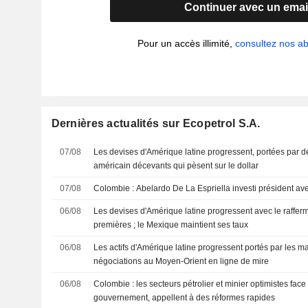
Continuer avec un emai
Pour un accès illimité,
consultez nos 
Dernières actualités sur Ecopetrol S.A.
07/08
Les devises d'Amérique latine progressent, portées par de
américain décevants qui pèsent sur le dollar
07/08
Colombie : Abelardo De La Espriella investi président avec
06/08
Les devises d'Amérique latine progressent avec le raffe
premières ; le Mexique maintient ses taux
06/08
Les actifs d'Amérique latine progressent portés par les ma
négociations au Moyen-Orient en ligne de mire
06/08
Colombie : les secteurs pétrolier et minier optimistes fa
gouvernement, appellent à des réformes rapides