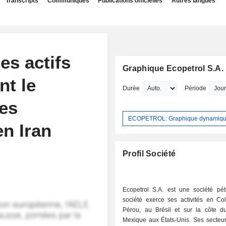
Transcripts
Communiqués
Publications officielles
Autres langues
es actifs
Graphique Ecopetrol S.A.
nt le
Durée
Période
es
ECOPETROL: Graphique dynamiq
en Iran
Profil Société
Ecopetrol S.A. est une société pétr
société exerce ses activités en Co
Pérou, au Brésil et sur la côte d
Mexique aux États-Unis. Ses secteurs