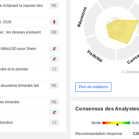
le éclipsant la hausse des
RE
4, 2026
er ; les devises évoluent
RE
 40 MdsUSD pour Shein
stre et le premier
CI
deuxième trimestre fait
RE
Plus de notations
me trimestre
RE
Consensus des Analyste
irection
CI
Vente
Ach
Recommandation moyenne
CO