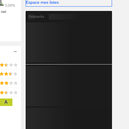
Espace mes listes
Palmarès
A