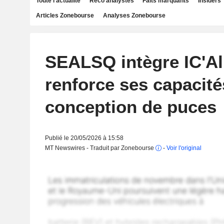
Toute l'actualité
Reco analystes
Faits marquants
Insiders
Articles Zonebourse
Analyses Zonebourse
SEALSQ intègre IC'Al
renforce ses capacité
conception de puces
Publié le 20/05/2026 à 15:58
MT Newswires - Traduit par Zonebourse
-
Voir l'original