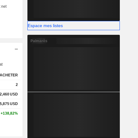
Espace mes listes
Palmarès
s
at
ACHETER
2
2,460
USD
5,875
USD
+138,82%