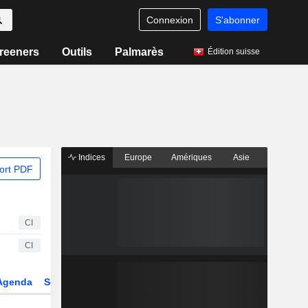
Connexion
S'abonner
reeners
Outils
Palmarès
Édition suisse
Indices
Europe
Amériques
Asie
ort PDF
CI
CI
Agenda
Secteur
Dérivés