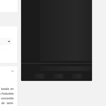
g basée en
l'industrie
 concentre
e de semi-