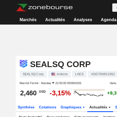
Marchés
Actualités
Analyses
Agenda
SEALSQ CORP
SEALSQ Corp
Actions
LAES
VGG794831062
Marché Fermé -
Nasdaq
22:00:00 05/08/2026
Varia.
2,460
-3,15%
USD
+9,
Synthèse
Cotations
Graphiques
Actualités