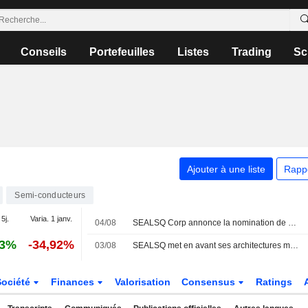
Conseils
Portefeuilles
Listes
Trading
Sc
Ajouter à une liste
Rapp
Semi-conducteurs
 5j.
Varia. 1 janv.
04/08
SEALSQ Corp annonce la nomination de Daniel Brau au poste de Chief Quantum Officer
33%
-34,92%
03/08
SEALSQ met en avant ses architectures matérielles crypto-agiles et sa plateforme de microcontrôleurs sécurisés post-quantiques
Société
Finances
Valorisation
Consensus
Ratings