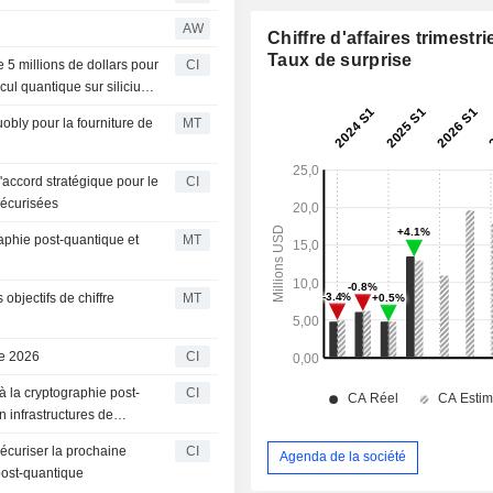
AW
Chiffre d'affaires trimestrie
Taux de surprise
5 millions de dollars pour
CI
cul quantique sur silicium
bly pour la fourniture de
MT
accord stratégique pour le
CI
sécurisées
aphie post-quantique et
MT
objectifs de chiffre
MT
ce 2026
CI
à la cryptographie post-
CI
 infrastructures de
sécuriser la prochaine
CI
Agenda de la société
post-quantique