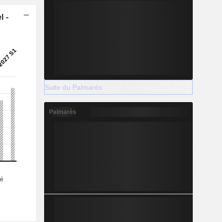
l -
Suite du Palmarès
Palmarès