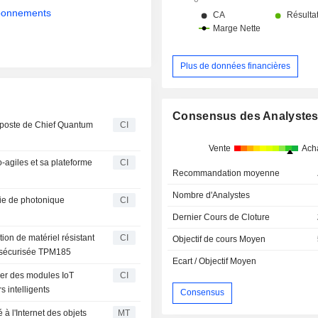
abonnements
Plus de données financières
Consensus des Analyste
poste de Chief Quantum
CI
Vente
Ach
-agiles et sa plateforme
CI
Recommandation moyenne
Nombre d'Analystes
ie de photonique
CI
Dernier Cours de Cloture
ation de matériel résistant
CI
Objectif de cours Moyen
e sécurisée TPM185
Ecart / Objectif Moyen
per des modules IoT
CI
s intelligents
Consensus
à l'Internet des objets
MT