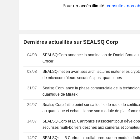
Pour un accès illimité,
consultez nos 
Dernières actualités sur SEALSQ Corp
04/08
SEALSQ Corp annonce la nomination de Daniel Brau au 
Officer
03/08
SEALSQ met en avant ses architectures matérielles crypto
de microcontrôleurs sécurisés post-quantiques
31/07
Sealsq Corp lance la phase commerciale de la technolog
quantique de Miraex
29/07
Sealsq Corp fait le point sur sa feuille de route de certific
au quantique et échantillonne son module de plateform
14/07
SEALSQ Corp et L5 Cartronics s'associent pour dévelop
sécurisés multi-boîtiers destinés aux caméras et compteur
14/07
SEALSQ et L5 Cartronics collaborent sur un module dédié 