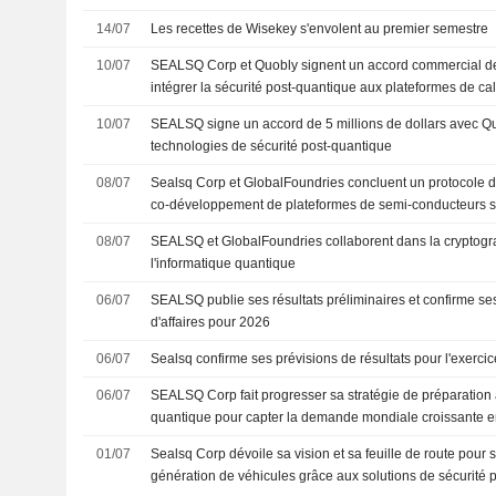
14/07
Les recettes de Wisekey s'envolent au premier semestre
10/07
SEALSQ Corp et Quobly signent un accord commercial de 
intégrer la sécurité post-quantique aux plateformes de cal
de nouvelle génération
10/07
SEALSQ signe un accord de 5 millions de dollars avec Quo
technologies de sécurité post-quantique
08/07
Sealsq Corp et GlobalFoundries concluent un protocole d'
co-développement de plateformes de semi-conducteurs 
08/07
SEALSQ et GlobalFoundries collaborent dans la cryptogr
l'informatique quantique
06/07
SEALSQ publie ses résultats préliminaires et confirme ses 
d'affaires pour 2026
06/07
Sealsq confirme ses prévisions de résultats pour l'exerci
06/07
SEALSQ Corp fait progresser sa stratégie de préparation 
quantique pour capter la demande mondiale croissante en
cybersécurité
01/07
Sealsq Corp dévoile sa vision et sa feuille de route pour 
génération de véhicules grâce aux solutions de sécurité 