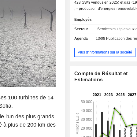
428 GWh vendus en 2025) et gaz (1
; - production d'énergies renouvelables (27,5%)
: production d'énergies éoliennes,
Employés
hydroélectriques, et d'énergies is
biomasse (122 342 GWh produits en
Secteur
Services multiples aux c
groupe développe également des ac
Agenda
13/08
Publication des résultat
stockage d'énergie dans des sy
stockage par batterie et des ce
pompage-turbinage, ainsi que de 
Plus d'informations sur la société
d'hydrogène ; - autres (4,3%). La répartition
géographique du CA est la suivante 
(34%), Royaume-Uni (26,7%), Europ
Compte de Résultat et
Amérique du Nord (11,7%) et autres (
Estimations
ses 100 turbines de 14
ofia.
 de l'un des plus grands
é à plus de 200 km des