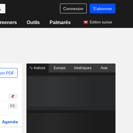
Connexion
S'abonner
reeners
Outils
Palmarès
Édition suisse
Indices
Europe
Amériques
Asie
ort PDF
RE
Agenda
Secteur
Dérivés
Fonds et ETFs