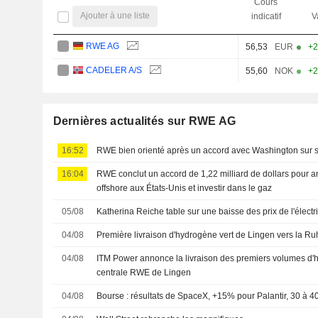
Cours
Ajouter à une liste
indicatif
V
RWE AG
56,53
EUR
+2
CADELER A/S
55,60
NOK
+2
Dernières actualités sur RWE AG
16:52
RWE bien orienté après un accord avec Washington sur s
16:04
RWE conclut un accord de 1,22 milliard de dollars pour a
offshore aux États-Unis et investir dans le gaz
05/08
Katherina Reiche table sur une baisse des prix de l'élect
04/08
Première livraison d'hydrogène vert de Lingen vers la Ru
04/08
ITM Power annonce la livraison des premiers volumes d'h
centrale RWE de Lingen
04/08
Bourse : résultats de SpaceX, +15% pour Palantir, 30 à