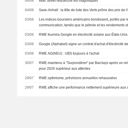
04/08
Wall Street rebranche les magnifiques
04/08
Saxe-Anhalt : la tête de liste des Verts prône des prix de l
03/08
Les indices boursiers américains bondissent, portés par l
communication, tandis que le pétrole et les rendements ob
03/08
RWE fournira Google en électricité solaire aux États-Unis
03/08
Google (Alphabet) signe un contrat d'achat d'électricité
03/08
RWE AG(NEU) : UBS toujours à l'achat
30/07
RWE maintenu à "Surpondérer" par Barclays après un re
pour 2026 supérieur aux attentes
29/07
RWE optimisme, prévisions annuelles rehaussées
29/07
RWE affiche une performance nettement supérieure aux at