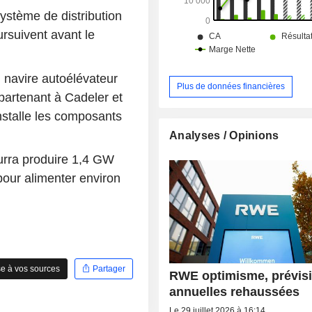
système de distribution
rsuivent avant le
u navire autoélévateur
Plus de données financières
partenant à Cadeler et
nstalle les composants
Analyses / Opinions
ourra produire 1,4 GW
 pour alimenter environ
e à vos sources
Partager
RWE optimisme, prévis
annuelles rehaussées
Le 29 juillet 2026 à 16:14