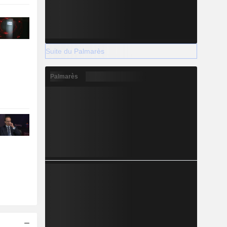
Suite du Palmarès
Palmarès