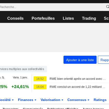
Conseils
Portefeuilles
Listes
Trading
Sc
Ajouter à une liste
Rapp
rvices multiples aux collectivités
. 5j.
Varia. 1 janv.
16:52
RWE bien orienté après un accord avec Washington sur ses baux éoliens offshore
25%
+24,61%
16:04
RWE conclut un accord de 1,22 milliard de dollars pour annuler ses baux éoliens offshore aux États-Unis et investir dans le gaz
Société
Finances
Valorisation
Consensus
Ratings