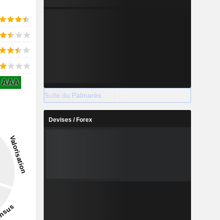
AAA
Suite du Palmarès
Devises / Forex