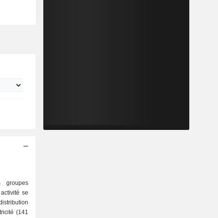
 groupes
ctivité se
tricité (141