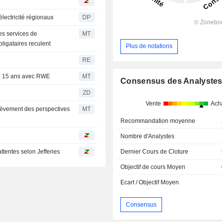
'électricité régionaux
DP
es services de
MT
ligataires reculent
Plus de notations
RE
 de 15 ans avec RWE
MT
Consensus des Analyste
ZD
Vente
Ach
lèvement des perspectives
MT
Recommandation moyenne
Nombre d'Analystes
tentes selon Jefferies
Dernier Cours de Cloture
Objectif de cours Moyen
Ecart / Objectif Moyen
Consensus