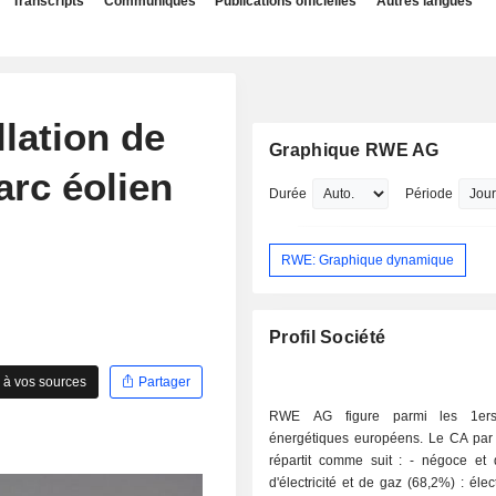
Transcripts
Communiqués
Publications officielles
Autres langues
llation de
Graphique RWE AG
arc éolien
Durée
Période
RWE: Graphique dynamique
Profil Société
 à vos sources
Partager
RWE AG figure parmi les 1ers
énergétiques européens. Le CA par a
répartit comme suit : - négoce et distribution
d'électricité et de gaz (68,2%) : élec