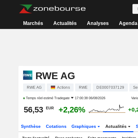
Marchés
Actualités
Analyses
Agenda
RWE AG
RWE AG
Actions
RWE
DE0007037129
Se
Temps réel estimé
Tradegate
17:00:38 06/08/2026
Varia
56,53
+2,26%
EUR
+0,
Synthèse
Cotations
Graphiques
Actualités