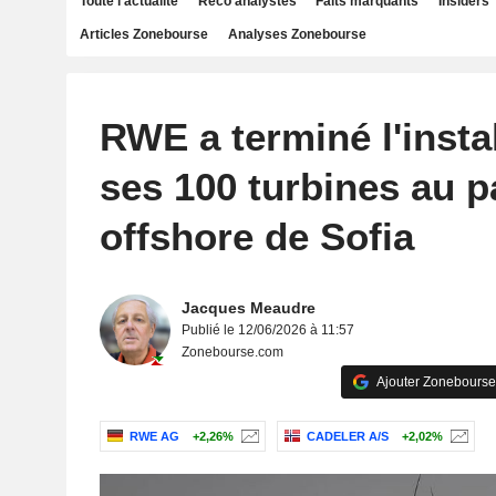
Toute l'actualité
Reco analystes
Faits marquants
Insiders
Articles Zonebourse
Analyses Zonebourse
RWE a terminé l'insta
ses 100 turbines au p
offshore de Sofia
Jacques Meaudre
Publié le 12/06/2026 à 11:57
Zonebourse.com
Ajouter Zonebourse
RWE AG
+2,26%
CADELER A/S
+2,02%