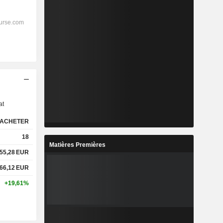
s
at
ACHETER
18
Matières Premières
55,28
EUR
66,12
EUR
+19,61%