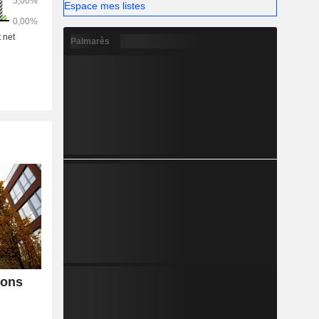
Espace mes listes
Palmarès
ions