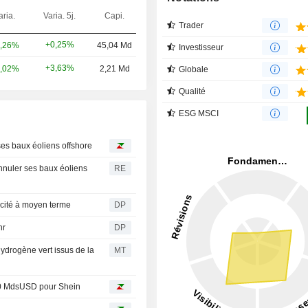
aria.
Varia. 5j.
Capi.
Trader
+0,25%
,26%
45,04 Md
Investisseur
+3,63%
,02%
2,21 Md
Globale
Qualité
ESG MSCI
es baux éoliens offshore
nnuler ses baux éoliens
RE
ricité à moyen terme
DP
hr
DP
ydrogène vert issus de la
MT
 40 MdsUSD pour Shein