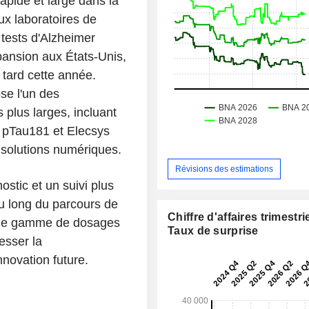
apide et large dans la
ux laboratoires de
 tests d'Alzheimer
xpansion aux États-Unis,
 tard cette année.
se l'un des
 plus larges, incluant
s pTau181 et Elecsys
solutions numériques.
Révisions des estimations
ostic et un suivi plus
au long du parcours de
Chiffre d'affaires trimestrie
arge gamme de dosages
Taux de surprise
esser la
nnovation future.