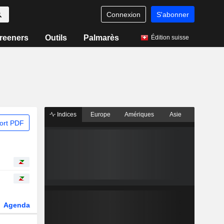
Connexion
S'abonner
reeners
Outils
Palmarès
Édition suisse
Indices
Europe
Amériques
Asie
ort PDF
Agenda
Secteur
Dérivés