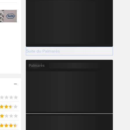
Suite du Palmarès
Palmarès