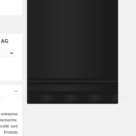
g AG
entreprise
recherche.
ociété sont
 Produits