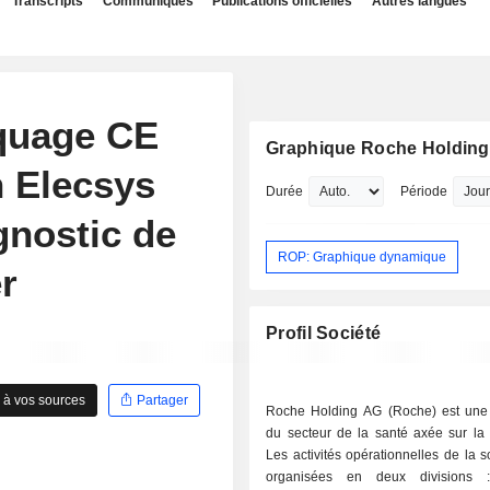
Transcripts
Communiqués
Publications officielles
Autres langues
rquage CE
Graphique Roche Holdin
n Elecsys
Durée
Période
gnostic de
ROP: Graphique dynamique
r
Profil Société
 à vos sources
Partager
Roche Holding AG (Roche) est une 
du secteur de la santé axée sur la 
Les activités opérationnelles de la s
organisées en deux divisions :