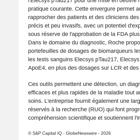
l'Elecsys pTau217 pour une mise en oeuvre r
pratique courante. Cette envergure permet a
rapprocher des patients et des cliniciens des
précis et peu invasifs, avec un potentiel d'e
sous réserve de l'approbation de la FDA plus
Dans le domaine du diagnostic, Roche propo
portefeuilles de dosages de biomarqueurs les
les tests sanguins Elecsys pTau217, Elecsy
ApoE4, en plus des dosages sur LCR et des 
Ces outils permettent une détection, un diagn
efficaces et plus rapides de la maladie tout 
soins. L'entreprise fournit également une l
réservés à la recherche (RUO) qui font progr
compréhension scientifique et soutiennent l'i
© S&P Capital IQ - GlobeNewswire - 2026