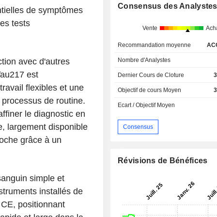
Consensus des Analyste
entielles de symptômes
es tests
Vente
Ach
Recommandation moyenne
AC
Nombre d'Analystes
ction avec d'autres
Tau217 est
Dernier Cours de Cloture
3
ravail flexibles et une
Objectif de cours Moyen
3
s processus de routine.
Ecart / Objectif Moyen
ffiner le diagnostic en
e, largement disponible
Consensus
Roche grâce à un
Révisions de Bénéfices
sanguin simple et
struments installés de
CE, positionnant