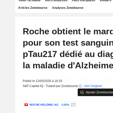
Toute l'actualité
Reco analystes
Faits marquants
Insiders
Articles Zonebourse
Analyses Zonebourse
Roche obtient le ma
pour son test sangui
pTau217 dédié au dia
la maladie d'Alzheime
Publié le 12/05/2026 à 16:20
S&P Capital IQ - Traduit par Zonebourse
-
Voir l'original
Ajouter Zonebourse
ROCHE HOLDING AG
0,00%