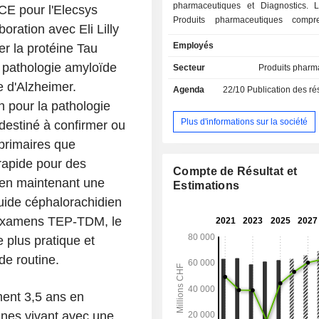
pharmaceutiques et Diagnostics. L
E pour l'Elecsys
Produits pharmaceutiques comp
ration avec Eli Lilly
segments d'activité : Roche Pharmac
Employés
r la protéine Tau
Chugai. La division Diagnostics
quatre domaines d'activité : Soins 
a pathologie amyloïde
Secteur
Produits pharm
Diagnostics moléculaires, Di
e d'Alzheimer.
Agenda
22/10
Publication des résultat
professionnels et Diagnostics tissu
n pour la pathologie
société développe des médicaments p
domaines thérapeutiques, n
Plus d'informations sur la société
destiné à confirmer ou
l'oncologie, l'immunologie, les
 primaires que
infectieuses, l'ophtalmologi
 rapide pour des
neurosciences. Ses produits pharm
Compte de Résultat et
comprennent Anaprox, Avastin,
t en maintenant une
Estimations
Bondronat, CellCept, Cotellic, 
uide céphalorachidien
Dormicum, Invirase, Kadcyla, Kytril 
 examens TEP-TDM, le
Lariam, MabThera, Madopar, N
Pegasys, Perjeta, Pulmozyme, R
 plus pratique et
Rocephin et Roferon-A. La société p
de routine.
produits destinés aux chercheurs,
dans les domaines de l'analyse cell
l'expression génique, du séqu
ment 3,5 ans en
génome et de la purification d
nes vivant avec une