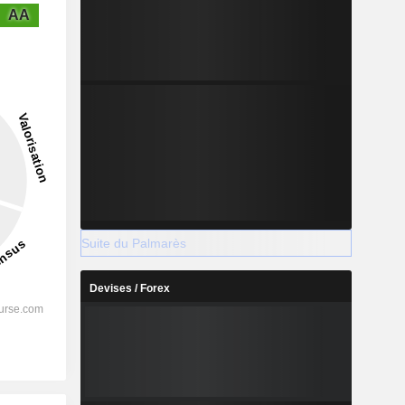
AA
Suite du Palmarès
Devises / Forex