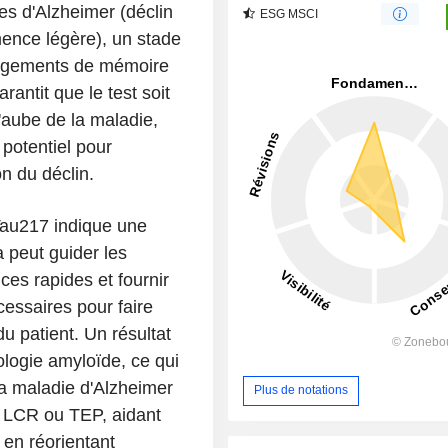
es d'Alzheimer (déclin
ESG MSCI
émence légère), un stade
angements de mémoire
antit que le test soit
l'aube de la maladie,
 potentiel pour
on du déclin.
pTau217 indique une
a peut guider les
ces rapides et fournir
cessaires pour faire
du patient. Un résultat
ologie amyloïde, ce qui
 la maladie d'Alzheimer
Plus de notations
ar LCR ou TEP, aidant
 en réorientant