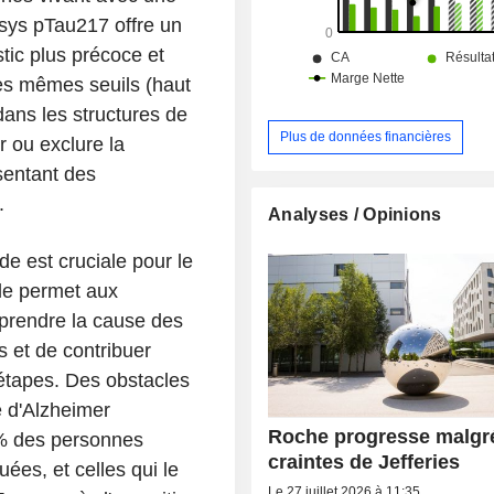
nucléiques.
sys pTau217 offre un
tic plus précoce et
Les mêmes seuils (haut
dans les structures de
Plus de données financières
r ou exclure la
sentant des
.
Analyses / Opinions
e est cruciale pour le
lle permet aux
mprendre la cause des
 et de contribuer
 étapes. Des obstacles
e d'Alzheimer
Roche progresse malgré
5% des personnes
craintes de Jefferies
ées, et celles qui le
Le 27 juillet 2026 à 11:35