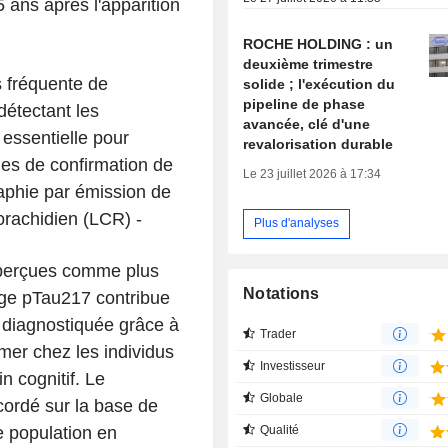
ans après l'apparition
ROCHE HOLDING : un
deuxième trimestre
s fréquente de
solide ; l'exécution du
pipeline de phase
détectant les
avancée, clé d'une
essentielle pour
revalorisation durable
les de confirmation de
Le 23 juillet 2026 à 17:34
raphie par émission de
orachidien (LCR) -
Plus d'analyses
t perçues comme plus
Notations
age pTau217 contribue
 diagnostiquée grâce à
Trader
imer chez les individus
Investisseur
 cognitif. Le
Globale
ordé sur la base de
Qualité
e population en