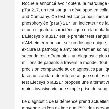
Roche a annoncé avoir obtenu le marquage C
pTau217, un test sanguin développé en collabo
and Company. Ce test est conçu pour mesure
phosphorylée (pTau) 217, un indicateur de l
et une signature caractéristique de la maladi
L'Elecsys pTau217 est le premier test sangui
d'Alzheimer reposant sur un dosage unique, 
exclure la pathologie amyloïde tant en soins
secondaires, offrant ainsi un diagnostic plus
millions de patients à travers le monde. Tou
précision comparable aux diagnostics par liq
face au standard de référence que sont les
test Elecsys pTau217 propose une alternative
moins invasive via une simple prise de sang 
Le diagnostic de la démence prend actuelle
moyenne, et l'on estime que 75% des person