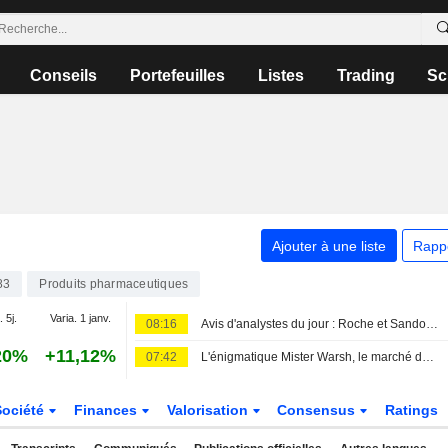
Conseils
Portefeuilles
Listes
Trading
Sc
Ajouter à une liste
Rapp
83
Produits pharmaceutiques
. 5j.
Varia. 1 janv.
08:16
Avis d'analystes du jour : Roche et Sandoz séduisent, UBS dégrade sèchement Sopra
20%
+11,12%
07:42
L'énigmatique Mister Warsh, le marché du travail et les taux
Société
Finances
Valorisation
Consensus
Ratings