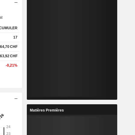
s
at
CUMULER
17
64,70
CHF
63,92
CHF
-0,21%
Matières Premières