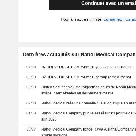
Continuer avec un emai
Pour un accès illimité,
consultez nos 
Dernières actualités sur Nahdi Medical Compa
07/08
NAHDI MEDICAL COMPANY : Riyad Capital est neutre
06/08
NAHDI MEDICAL COMPANY : Citigroup reste à l'achat
06/08
United Securities ajuste l'objectif de cours de Nahdi Medi
inférieur aux attentes au deuxième trimestre
02/08
Nahdi Medical crée une nouvelle filiale logistique en Ara
01/08
Nahdi Medical Company publie ses résultats pour le deux
juin 2026
30/07
Nahdi Medical Company fonde Rawa Alsihha Company, un
Arabie saoudite