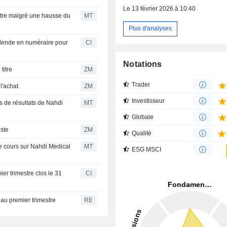
Le 13 février 2026 à 10:40
stre malgré une hausse du
MT
Plus d'analyses
dende en numéraire pour
CI
Notations
le titre
ZM
Trader
rs à l'achat
ZM
Investisseur
ns de résultats de Nahdi
MT
Globale
imiste
ZM
Qualité
e cours sur Nahdi Medical
MT
ESG MSCI
er trimestre clos le 31
CI
 au premier trimestre
RE