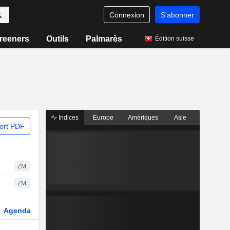
Connexion
S'abonner
reeners
Outils
Palmarès
Édition suisse
Indices
Europe
Amériques
Asie
ort PDF
ZM
ZM
Agenda
Secteur
Dérivés
Fonds et ETFs