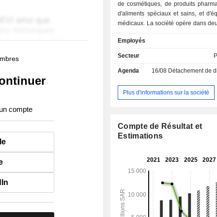
de cosmétiques, de produits pharma
d'aliments spéciaux et sains, et d'
médicaux. La société opère dans deu
: The Front Shop et Pharma. La socié
Employés
également des cliniques médicales s
par l'intermédiaire de l'une de ses fi
Secteur
P
membres
filiales de la société comprennent 
Agenda
16/08
Détachement de dividend
Limited Company, Al Sakhaa Gold
ontinuer
and Contracting Company et Nahdi 
CO. L.L.C. La société exploite en
Plus d'informations sur la société
pharmacies dans le Royaume d'Arabi
 un compte
et les Émirats arabes unis.
Compte de Résultat et
Estimations
le
e
dIn