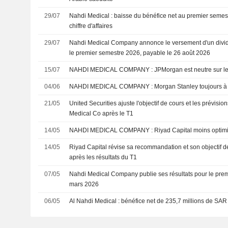
29/07
Nahdi Medical : baisse du bénéfice net au premier seme
chiffre d'affaires
29/07
Nahdi Medical Company annonce le versement d'un divi
le premier semestre 2026, payable le 26 août 2026
15/07
NAHDI MEDICAL COMPANY : JPMorgan est neutre sur 
04/06
NAHDI MEDICAL COMPANY : Morgan Stanley toujou
21/05
United Securities ajuste l'objectif de cours et les prévisio
Medical Co après le T1
14/05
NAHDI MEDICAL COMPANY : Riyad Capital moins opt
14/05
Riyad Capital révise sa recommandation et son objectif d
après les résultats du T1
07/05
Nahdi Medical Company publie ses résultats pour le premi
mars 2026
06/05
Al Nahdi Medical : bénéfice net de 235,7 millions de SAR