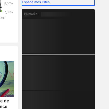
Espace mes listes
Palmarès
se de
ance