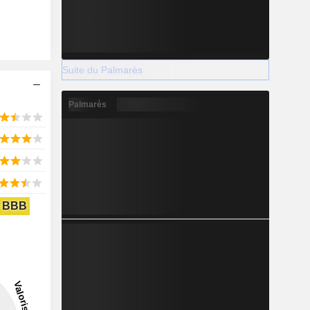
Suite du Palmarès
Palmarès
BBB