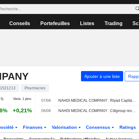
Conseils
Portefeuilles
Listes
Trading
Sc
MPANY
Ajouter à une liste
Rapp
G521213
Pharmacies
 5j.
Varia. 1 janv.
07/08
NAHDI MEDICAL COMPANY : Riyad Capital est neutre
16%
+0,21%
06/08
NAHDI MEDICAL COMPANY : Citigroup reste à l'achat
Société
Finances
Valorisation
Consensus
Ratings