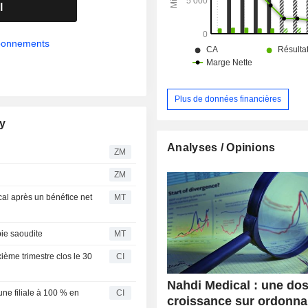
l
abonnements
Plus de données financières
ny
Analyses / Opinions
ZM
ZM
cal après un bénéfice net
MT
bie saoudite
MT
ième trimestre clos le 30
CI
Nahdi Medical : une do
e filiale à 100 % en
CI
croissance sur ordonn