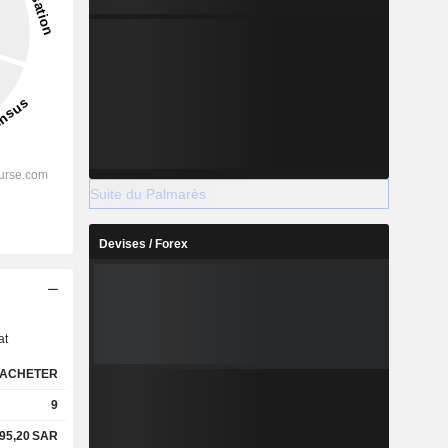
Suite du Palmarès
Devises / Forex
s
at
ACHETER
9
95,20
SAR