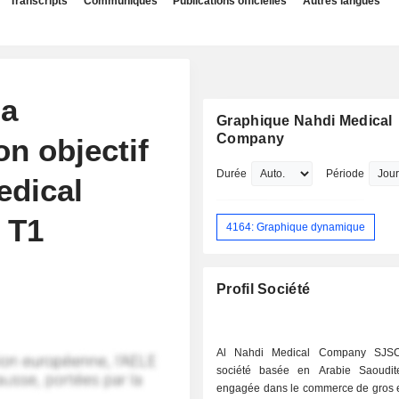
Transcripts
Communiqués
Publications officielles
Autres langues
sa
Graphique Nahdi Medical
Company
n objectif
Durée
Période
edical
 T1
4164: Graphique dynamique
Profil Société
Al Nahdi Medical Company SJS
société basée en Arabie Saoudit
engagée dans le commerce de gros et