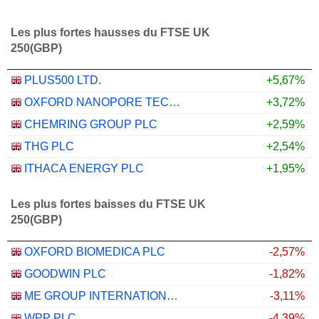
Les plus fortes hausses du FTSE UK
250(GBP)
PLUS500 LTD.
+5,67%
OXFORD NANOPORE TECHNOLOGIES PLC
+3,72%
CHEMRING GROUP PLC
+2,59%
THG PLC
+2,54%
ITHACA ENERGY PLC
+1,95%
Les plus fortes baisses du FTSE UK
250(GBP)
OXFORD BIOMEDICA PLC
-2,57%
GOODWIN PLC
-1,82%
ME GROUP INTERNATIONAL PLC
-3,11%
WPP PLC
-4,39%