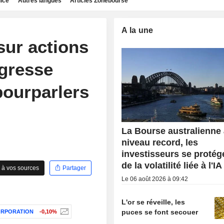
dice
Autres langues
Articles Zonebourse
A la une
sur actions
ogresse
pourparlers
La Bourse australienne
niveau record, les
investisseurs se protég
de la volatilité liée à l'IA
 à vos sources
Partager
Le 06 août 2026 à 09:42
L'or se réveille, les
puces se font secouer
ORPORATION
-0,10%