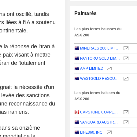
Palmarès
s ont oscillé, tandis
s liées à l'IA a soutenu
Les plus fortes hausses du
ontinentale.
ASX 200
la réponse de l'Iran à
MINERALS 260 LIMITED
 paix visant à mettre
PANTORO GOLD LIMITED
héran de 'totalement
AMP LIMITED
WESTGOLD RESOURCES LIMITED
gnait la nécessité d'un
Les plus fortes baisses du
la levée des sanctions
ASX 200
d'une reconnaissance du
ias iraniens.
CAPSTONE COPPER CORP.
VANGUARD AUSTRALIAN PROPERTY SECURITIES INDEX ETF
 dans sa onzième
LIFE360, INC.
 mondial de la