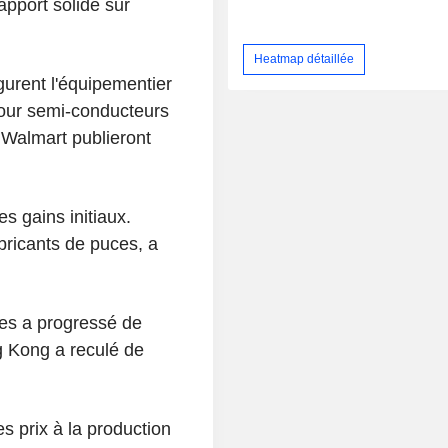
apport solide sur
Heatmap détaillée
gurent l'équipementier
pour semi-conducteurs
 Walmart publieront
s gains initiaux.
bricants de puces, a
ses a progressé de
g Kong a reculé de
s prix à la production