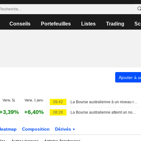
Conseils
Portefeuilles
Listes
Trading
Sc
Ajouter à u
Varia. 5j.
Varia. 1 janv.
09:42
La Bourse australienne à un niveau record, les investisseurs se protégeant de la volatilité liée à l'IA
+3,39%
+6,40%
08:28
La Bourse australienne atteint un nouveau record historique ; le bénéfice par action et le chiffre d'affaires de REA Group en hausse pour l'exercice 2026
Heatmap
Composition
Dérivés