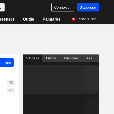
Connexion
S'abonner
reeners
Outils
Palmarès
Édition suisse
Indices
Europe
Amériques
Asie
ne liste
RE
MT