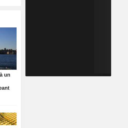
 à un
eant