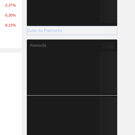
-2,37%
-5,30%
-6,15%
Suite du Palmarès
Palmarès