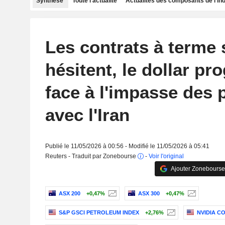
Synthèse
Toute l'actualité
Actualités des composants de l'in
Les contrats à terme 
hésitent, le dollar pr
face à l'impasse des 
avec l'Iran
Publié le 11/05/2026 à 00:56 - Modifié le 11/05/2026 à 05:41
Reuters - Traduit par Zonebourse
-
Voir l'original
Ajouter Zonebourse
ASX 200
+0,47%
ASX 300
+0,47%
S&P GSCI PETROLEUM INDEX
+2,76%
NVIDIA C