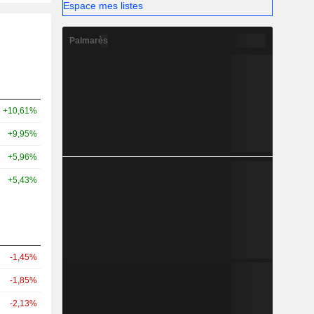
Espace mes listes
Palmarès
+10,61%
+9,95%
+5,96%
+5,43%
-1,45%
-1,85%
-2,13%