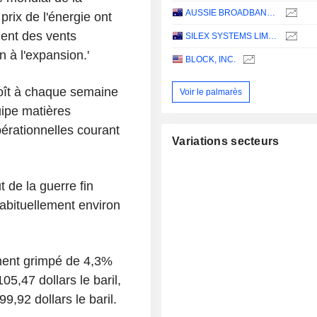
AUSSIE BROADBAND LIMITED
ix de l'énergie ont
uent des vents
SILEX SYSTEMS LIMITED
n à l'expansion.'
BLOCK, INC.
roît à chaque semaine
Voir le palmarès
uipe matières
pérationnelles courant
Variations secteurs
t de la guerre fin
habituellement environ
ement grimpé de 4,3%
5,47 dollars le baril,
9,92 dollars le baril.