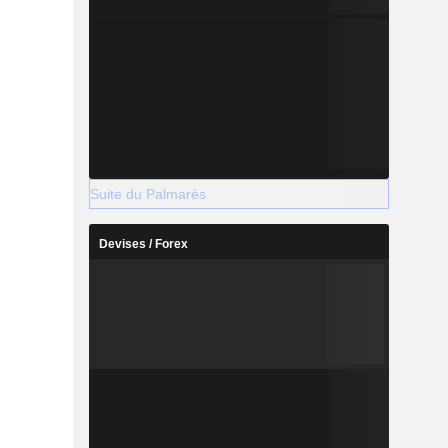
Suite du Palmarès
Devises / Forex