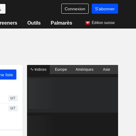
Connexion
S'abonner
reeners
Outils
Palmarès
Édition suisse
Indices
Europe
Amériques
Asie
ne liste
MT
MT