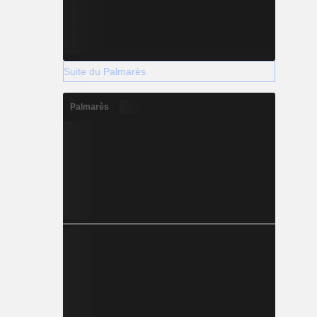
Suite du Palmarès
Palmarès