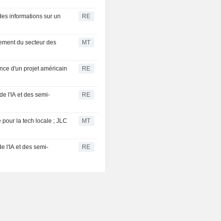
des informations sur un
RE
sement du secteur des
MT
nce d'un projet américain
RE
e l'IA et des semi-
RE
 pour la tech locale ; JLC
MT
e l'IA et des semi-
RE