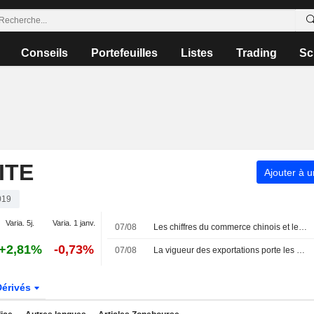
Conseils
Portefeuilles
Listes
Trading
Sc
ITE
Ajouter à u
019
Varia. 5j.
Varia. 1 janv.
07/08
Les chiffres du commerce chinois et les incertitudes dans le Golfe Persique agitent les bourses asiatiques
+2,81%
-0,73%
07/08
La vigueur des exportations porte les actions chinoises ; Haisco Pharmaceutical grimpe de 4 %
Dérivés