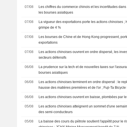
07/08
Les chiffres du commerce chinois et les incertitudes dans 
les bourses asiatiques
07/08
La vigueur des exportations porte les actions chinoises 
grimpe de 4 %
07/08
Les bourses de Chine et de Hong Kong progressent, port
exportations
07/08
Les actions chinoises ouvrent en ordre dispersé, les invest
secteurs défensifs
06/08
La prudence sur la tech et de nouvelles taxes sur l'assur
bourses asiatiques
06/08
Les actions chinoises terminent en ordre dispersé : le rep
hausse des matières premières et de l'or ; Fuji-Ta Bicycl
06/08
Les actions chinoises ouvrent en baisse, plombées par l
05/08
Les actions chinoises atteignent un sommet d'une semain
des semi-conducteurs
05/08
La baisse des cours du pétrole soutient l'appétit pour le r
chinoises ; JCHX Mining Management bondit de 7 %