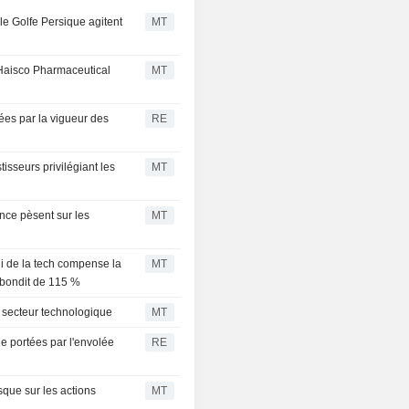
le Golfe Persique agitent
MT
; Haisco Pharmaceutical
MT
ées par la vigueur des
RE
isseurs privilégiant les
MT
ance pèsent sur les
MT
li de la tech compense la
MT
e bondit de 115 %
e secteur technologique
MT
e portées par l'envolée
RE
isque sur les actions
MT