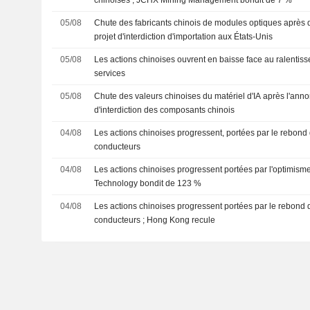
05/08
Chute des fabricants chinois de modules optiques après 
projet d'interdiction d'importation aux États-Unis
05/08
Les actions chinoises ouvrent en baisse face au ralentis
services
05/08
Chute des valeurs chinoises du matériel d'IA après l'anno
d'interdiction des composants chinois
04/08
Les actions chinoises progressent, portées par le rebond d
conducteurs
04/08
Les actions chinoises progressent portées par l'optimisme
Technology bondit de 123 %
04/08
Les actions chinoises progressent portées par le rebond d
conducteurs ; Hong Kong recule