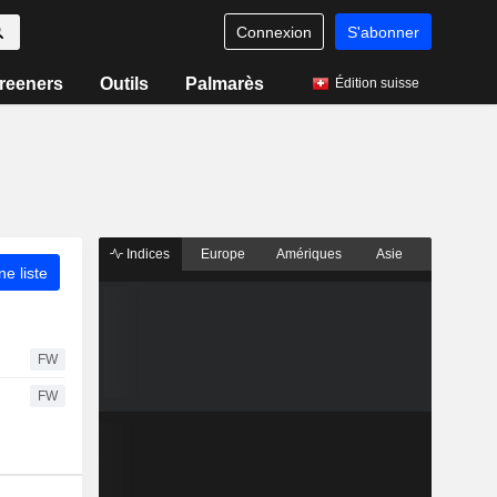
Connexion
S'abonner
reeners
Outils
Palmarès
Édition suisse
Indices
Europe
Amériques
Asie
ne liste
FW
FW