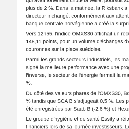
qui avait fortement chuté la veille, poursuit s
plus de 2 %. Dans la matinée, la Riksbank a
directeur inchangé, conformément aux attente
banque centrale norvégienne a créé la surpris
Vers 12h55, l'indice OMXS30 affichait un rec
148,11 points, pour un volume d'échanges d'e
couronnes sur la place suédoise.
Parmi les grands secteurs industriels, les ma
signé la meilleure performance avec une pro
l'inverse, le secteur de l'énergie fermait la 
%.
Du côté des valeurs phares de l'OMXS30, Bo
% tandis que SCA B s'adjugeait 0,5 %. Les pl
été enregistrées par Saab B (-2,6 %) et Hex
Le groupe d'hygiène et de santé Essity a réit
financiers lors de sa journée investisseurs. 