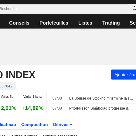
Conseils
Portefeuilles
Listes
Trading
Sc
 INDEX
Ajouter à u
337842
Varia. 5j.
Varia. 1 janv.
07/08
La Bourse de Stockholm termine la séance de vendredi dans le rouge - Lundin Gold progresse après ses résultats
+2,01%
+14,89%
07/08
PriorNilsson Småbolag progresse de 1,23 % en juillet - renforcement des positions dans Bure, AQ Group et Altra Fastigheter
Heatmap
Composition
Dérivés