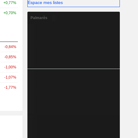
Espace mes listes
+0,77%
+0,70%
Palmarès
-0,84%
-0,85%
-1,00%
-1,07%
-1,77%