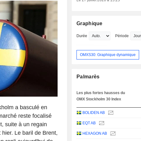
Le 27 juillet 2026 à 15:25
Graphique
Durée
Période
OMXS30: Graphique dynamique
Palmarès
Les plus fortes hausses du
OMX Stockholm 30 Index
ckholm a basculé en
BOLIDEN AB
 marché reste focalisé
EQT AB
t, suite à un regain
hier. Le baril de Brent,
HEXAGON AB