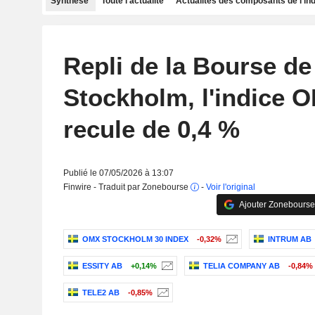
Synthèse
Toute l'actualité
Actualités des composants de l'in
Repli de la Bourse de
Stockholm, l'indice 
recule de 0,4 %
Publié le 07/05/2026 à 13:07
Finwire - Traduit par Zonebourse
-
Voir l'original
Ajouter Zonebourse
OMX STOCKHOLM 30 INDEX
-0,32%
INTRUM AB
ESSITY AB
+0,14%
TELIA COMPANY AB
-0,84%
TELE2 AB
-0,85%