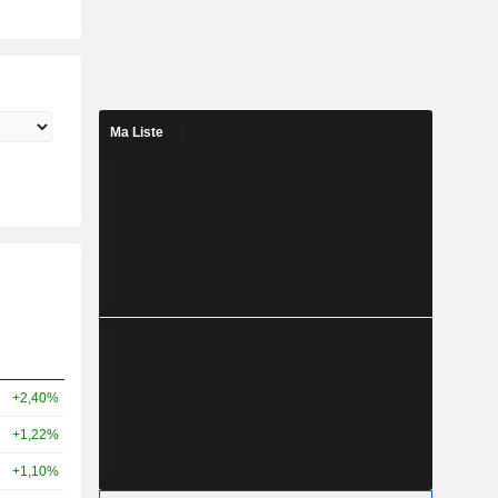
Ma Liste
+2,40%
+1,22%
+1,10%