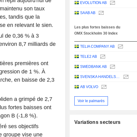
on repli aujourd'hui de
EVOLUTION AB
 maintenu son taux
SAAB AB
s, tandis que la
e en relevant le sien.
Les plus fortes baisses du
OMX Stockholm 30 Index
ul de 0,36 % à 3
nviron 8,7 milliards de
TELIA COMPANY AB
TELE2 AB
tières premières ont
SWEDBANK AB
gression de 1 %. À
SVENSKA HANDELSBANKEN AB
marche, en baisse de 2,3
AB VOLVO
liden a grimpé de 2,7
Voir le palmarès
us fortes baisses ont
agon B (-1,8 %).
Variations secteurs
éré ses objectifs
Le groupe vise une