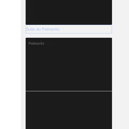
Suite du Palmarès
Palmarès