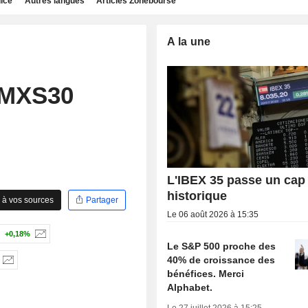
dice
Autres langues
Articles Zonebourse
A la une
OMXS30
L'IBEX 35 passe un cap
historique
 à vos sources
Partager
Le 06 août 2026 à 15:35
+0,18%
Le S&P 500 proche des
40% de croissance des
bénéfices. Merci
Alphabet.