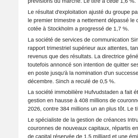
prévisions du marché. Le titre a cédé 1,6 %.
Le résultat d'exploitation ajusté du groupe p
le premier trimestre a nettement dépassé le 
cotée à Stockholm a progressé de 1,7 %.
La société de services de communication Si
rapport trimestriel supérieur aux attentes, ta
revenus que des résultats. La directrice gén
toutefois annoncé son intention de quitter ses
en poste jusqu'à la nomination d'un successeu
décembre. Sinch a reculé de 0,5 %.
La société immobilière Hufvudstaden a fait ét
gestion en hausse à 408 millions de couronn
2026, contre 384 millions un an plus tôt. Le t
Le spécialiste de la gestion de créances Intr
couronnes de nouveaux capitaux, répartis e
de capital réservée de 1,5 milliard et une ém