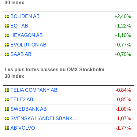
30 Index
BOLIDEN AB
+2,40%
EQT AB
+1,22%
HEXAGON AB
+1,10%
EVOLUTION AB
+0,77%
SAAB AB
+0,70%
Les plus fortes baisses du OMX Stockholm
30 Index
TELIA COMPANY AB
-0,84%
TELE2 AB
-0,85%
SWEDBANK AB
-1,00%
SVENSKA HANDELSBANKEN AB
-1,07%
AB VOLVO
-1,77%