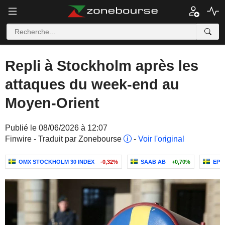
Repli à Stockholm après les
attaques du week-end au
Moyen-Orient
Publié le 08/06/2026 à 12:07
Finwire - Traduit par Zonebourse
-
Voir l'original
OMX STOCKHOLM 30 INDEX
-0,32%
SAAB AB
+0,70%
EPI