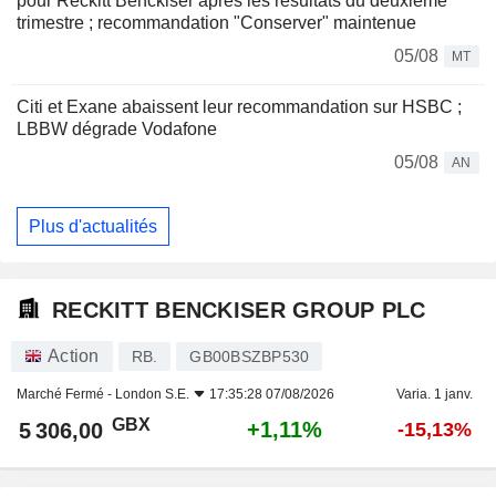
pour Reckitt Benckiser après les résultats du deuxième
trimestre ; recommandation "Conserver" maintenue
05/08
MT
Citi et Exane abaissent leur recommandation sur HSBC ;
LBBW dégrade Vodafone
05/08
AN
Plus d'actualités
RECKITT BENCKISER GROUP PLC
Action
RB.
GB00BSZBP530
Marché Fermé -
London S.E.
17:35:28 07/08/2026
Varia. 1 janv.
GBX
+1,11%
5 306,00
-15,13%