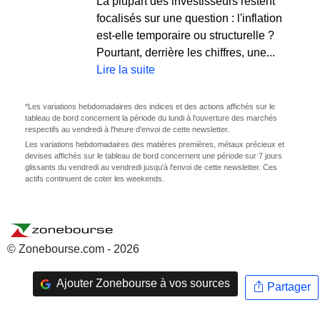
La plupart des investisseurs restent
focalisés sur une question : l'inflation
est-elle temporaire ou structurelle ?
Pourtant, derrière les chiffres, une...
Lire la suite
*Les variations hebdomadaires des indices et des actions affichés sur le
tableau de bord concernent la période du lundi à l'ouverture des marchés
respectifs au vendredi à l'heure d'envoi de cette newsletter.
Les variations hebdomadaires des matières premières, métaux précieux et
devises affichés sur le tableau de bord concernent une période sur 7 jours
glissants du vendredi au vendredi jusqu'à l'envoi de cette newsletter. Ces
actifs continuent de coter les weekends.
© Zonebourse.com - 2026
Ajouter Zonebourse à vos sources
Partager