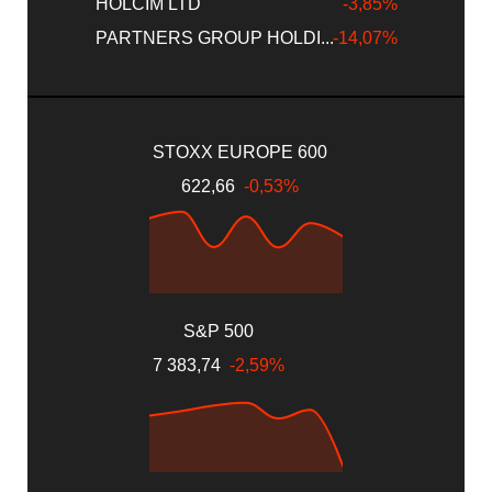
HOLCIM LTD
-3,85%
PARTNERS GROUP HOLDI...
-14,07%
STOXX EUROPE 600
622,66
-0,53%
S&P 500
7 383,74
-2,59%