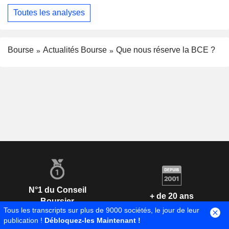
Toutes les analyses
Bourse
Actualités Bourse
Que nous réserve la BCE ?
N°1 du Conseil
+ de 20 ans
Boursier
à vos côtés
Tous les transcripts sur plus de 9000 sociétés, le jour de leur
publication !
Débloquez-les Maintenant !