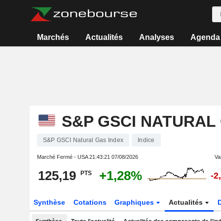
Marchés
Actualités
Analyses
Agenda
S&P GSCI NATURAL
S&P GSCI Natural Gas Index
Indice
Marché Fermé - USA
21:43:21 07/08/2026
Var
125,19
+1,28%
PTS
-2
Synthèse
Cotations
Graphiques
Actualités