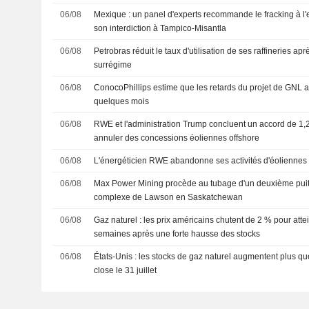
06/08
Mexique : un panel d'experts recommande le fracking à l
son interdiction à Tampico-Misantla
06/08
Petrobras réduit le taux d'utilisation de ses raffineries ap
surrégime
06/08
ConocoPhillips estime que les retards du projet de GNL au
quelques mois
06/08
RWE et l'administration Trump concluent un accord de 1,2
annuler des concessions éoliennes offshore
06/08
L'énergéticien RWE abandonne ses activités d'éoliennes
06/08
Max Power Mining procède au tubage d'un deuxième puits
complexe de Lawson en Saskatchewan
06/08
Gaz naturel : les prix américains chutent de 2 % pour att
semaines après une forte hausse des stocks
06/08
États-Unis : les stocks de gaz naturel augmentent plus q
close le 31 juillet