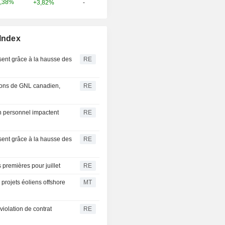
,38%
+3,82%
-
 Index
ssent grâce à la hausse des
RE
sons de GNL canadien,
RE
n personnel impactent
RE
ssent grâce à la hausse des
RE
premières pour juillet
RE
 projets éoliens offshore
MT
iolation de contrat
RE