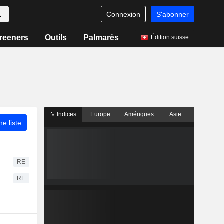
Connexion
S'abonner
reeners
Outils
Palmarès
Édition suisse
Indices
Europe
Amériques
Asie
ne liste
RE
RE