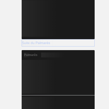
Suite du Palmarès
Palmarès