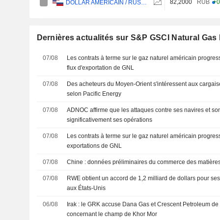
82,2000
RUB
+0
DOLLAR AMÉRICAIN / RUSSIAN ROUBLE
Dernières actualités sur S&P GSCI Natural Gas
07/08
Les contrats à terme sur le gaz naturel américain progre
flux d'exportation de GNL
07/08
Des acheteurs du Moyen-Orient s'intéressent aux cargai
selon Pacific Energy
07/08
ADNOC affirme que les attaques contre ses navires et so
significativement ses opérations
07/08
Les contrats à terme sur le gaz naturel américain progre
exportations de GNL
07/08
Chine : données préliminaires du commerce des matières 
07/08
RWE obtient un accord de 1,2 milliard de dollars pour ses
aux États-Unis
06/08
Irak : le GRK accuse Dana Gas et Crescent Petroleum de v
concernant le champ de Khor Mor