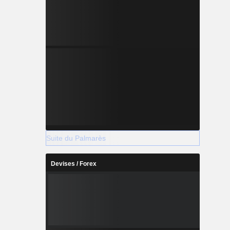
Suite du Palmarès
Devises / Forex