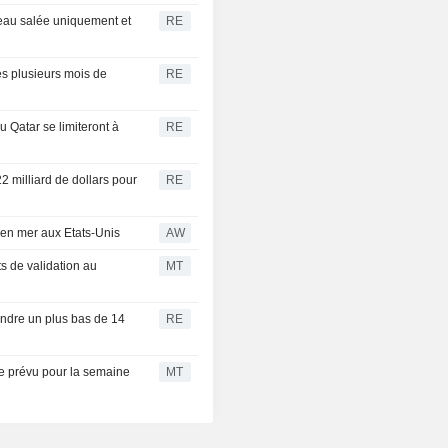
'eau salée uniquement et
RE
rès plusieurs mois de
RE
 Qatar se limiteront à
RE
2 milliard de dollars pour
RE
 en mer aux Etats-Unis
AW
 de validation au
MT
eindre un plus bas de 14
RE
ue prévu pour la semaine
MT