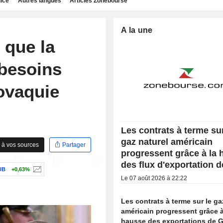
dice
Autres langues
Articles Zonebourse
A la une
 que la
besoins
ovaquie
Les contrats à terme sur
gaz naturel américain
 à vos sources
Partager
progressent grâce à la
des flux d'exportation 
UB
+0,63%
Le 07 août 2026 à 22:22
Les contrats à terme sur le ga
américain progressent grâce à
hausse des exportations de 