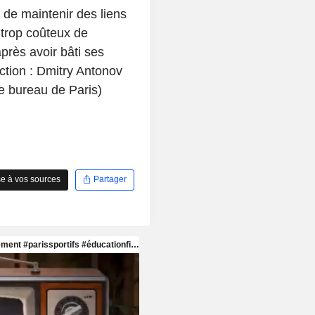
 de maintenir des liens
t trop coûteux de
près avoir bâti ses
ction : Dmitry Antonov
le bureau de Paris)
e à vos sources
Partager