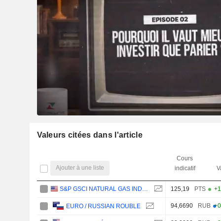
Valeurs citées dans l'article
Cours
Ajouter à une liste
indicatif
V
S&P GSCI NATURAL GAS INDEX
125,19
PTS
+1
94,6690
RUB
+0
EURO / RUSSIAN ROUBLE