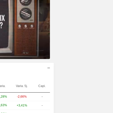
aria.
Varia. 5j.
Capi.
-2,66%
-
,28%
,63%
+3,41%
-