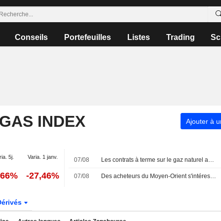
Conseils
Portefeuilles
Listes
Trading
Sc
 GAS INDEX
Ajouter à u
ia. 5j.
Varia. 1 janv.
07/08
Les contrats à terme sur le gaz naturel américain progressent grâce à la hausse des flux d'exportation de GNL
,66%
-27,46%
07/08
Des acheteurs du Moyen-Orient s'intéressent aux cargaisons de GNL canadien, selon Pacific Energy
Dérivés