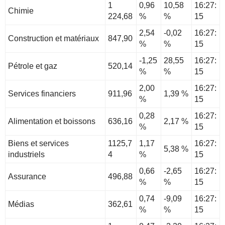
1
0,96
10,58
16:27:
Chimie
224,68
%
%
15
2,54
-0,02
16:27:
Construction et matériaux
847,90
%
%
15
-1,25
28,55
16:27:
Pétrole et gaz
520,14
%
%
15
2,00
16:27:
Services financiers
911,96
1,39 %
%
15
0,28
16:27:
Alimentation et boissons
636,16
2,17 %
%
15
Biens et services
1125,7
1,17
16:27:
5,38 %
industriels
4
%
15
0,66
-2,65
16:27:
Assurance
496,88
%
%
15
0,74
-9,09
16:27:
Médias
362,61
%
%
15