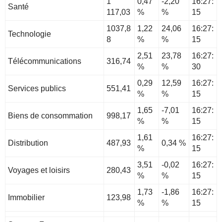
1
0,47
-2,20
16:27:
Santé
117,03
%
%
15
1037,8
1,22
24,06
16:27:
Technologie
8
%
%
15
2,51
23,78
16:27:
Télécommunications
316,74
%
%
30
0,29
12,59
16:27:
Services publics
551,41
%
%
15
1,65
-7,01
16:27:
Biens de consommation
998,17
%
%
15
1,61
16:27:
Distribution
487,93
0,34 %
%
15
3,51
-0,02
16:27:
Voyages et loisirs
280,43
%
%
15
1,73
-1,86
16:27:
Immobilier
123,98
%
%
15