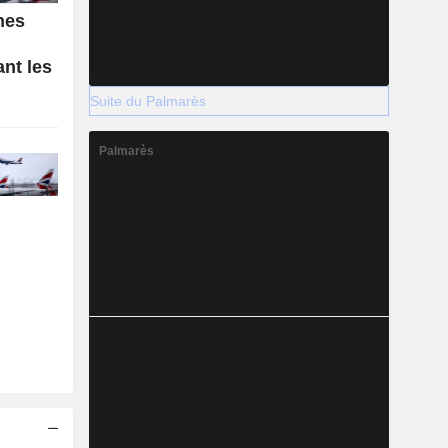
nes
nt les
Suite du Palmarès
Palmarès