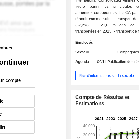
International Consolidated Airlines 
figure parmi les principales c
aériennes européennes. Le CA par a
répartit comme suit : - transport de passagers
(87,2%) : 121,6 millions de 
transportées en 2025 ; - transport de fret (3,7%) ;
- autres (9,1%) : prestations de mai
Employés
de manutention, distribution de s
membres
réservation informatique, etc. A fin 2025, le
Secteur
Compagnies
groupe exploite une flotte de 627 av
ontinuer
Agenda
06/11
Publication des résultats
répartition géographique du CA est la
Espagne (19,2%), Royaume-Uni (35,5
Unis (16,4%) et autres (28,9%).
Plus d'informations sur la société
 un compte
Compte de Résultat et
le
Estimations
e
dIn