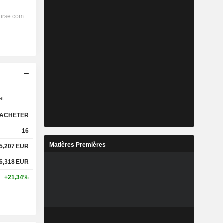
s
at
ACHETER
16
Matières Premières
5,207
EUR
6,318
EUR
+21,34%