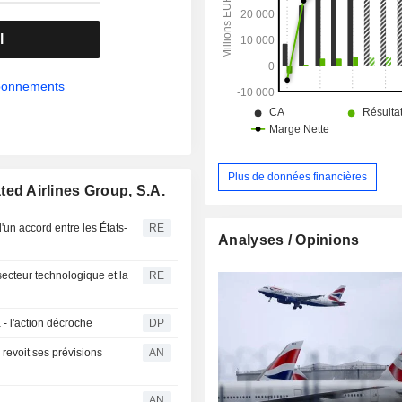
l
abonnements
Plus de données financières
ted Airlines Group, S.A.
un accord entre les États-
RE
Analyses / Opinions
 secteur technologique et la
RE
 - l'action décroche
DP
evoit ses prévisions
AN
AN