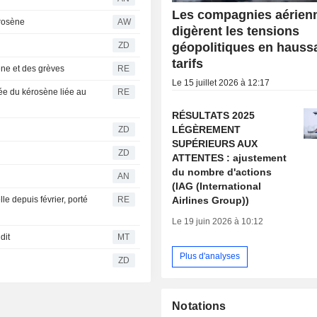
Les compagnies aérien
érosène
AW
digèrent les tensions
géopolitiques en haussa
ZD
tarifs
sène et des grèves
RE
Le 15 juillet 2026 à 12:17
bée du kérosène liée au
RE
RÉSULTATS 2025
LÉGÈREMENT
ZD
SUPÉRIEURS AUX
ZD
ATTENTES : ajustement
du nombre d'actions
AN
(IAG (International
Airlines Group))
e depuis février, porté
RE
Le 19 juin 2026 à 10:12
dit
MT
Plus d'analyses
ZD
Notations