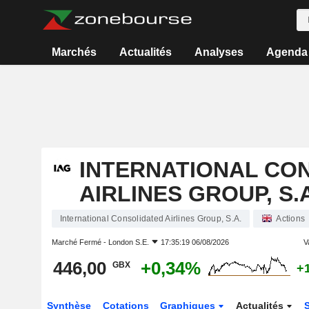
Marchés
Actualités
Analyses
Agenda
INTERNATIONAL CO
AIRLINES GROUP, S.A
International Consolidated Airlines Group, S.A.
Actions
Marché Fermé -
London S.E.
17:35:19 06/08/2026
V
446,00
+0,34%
GBX
+
Synthèse
Cotations
Graphiques
Actualités