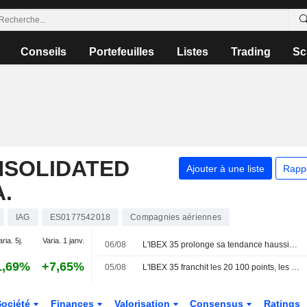
Conseils
Portefeuilles
Listes
Trading
Sc
NSOLIDATED
Ajouter à une liste
Rapp
.
IAG
ES0177542018
Compagnies aériennes
aria. 5j.
Varia. 1 janv.
06/08
L'IBEX 35 prolonge sa tendance haussière dans l'espoir d'un accord entre les États-Unis et l'Iran
1,69%
+7,65%
05/08
L'IBEX 35 franchit les 20 100 points, les yeux rivés sur le secteur technologique et la géopolitique
Société
Finances
Valorisation
Consensus
Ratings