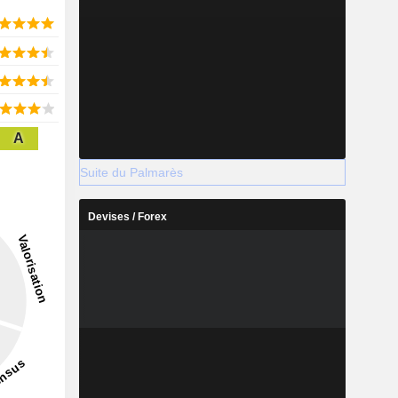
A
Suite du Palmarès
Devises / Forex