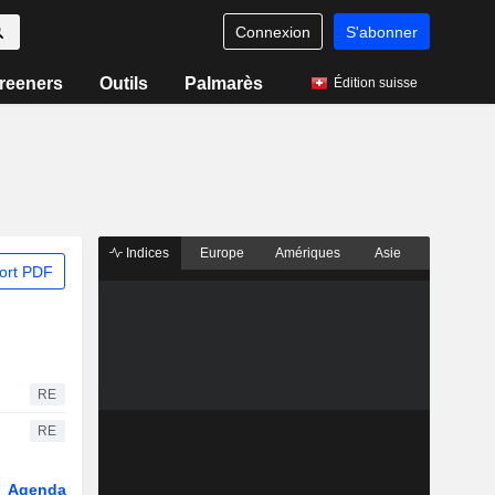
Connexion
S'abonner
reeners
Outils
Palmarès
Édition suisse
Indices
Europe
Amériques
Asie
ort PDF
RE
RE
Agenda
Secteur
Dérivés
Fonds et ETFs