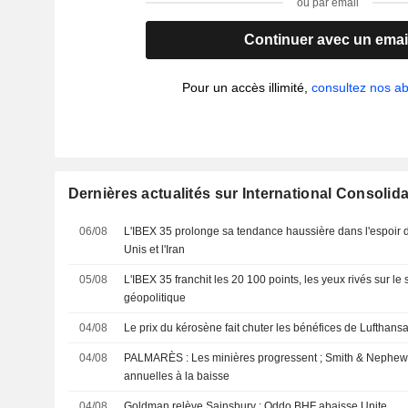
ou par email
Continuer avec un emai
Pour un accès illimité,
consultez nos 
Dernières actualités sur International Consolida
06/08
L'IBEX 35 prolonge sa tendance haussière dans l'espoir d'
Unis et l'Iran
05/08
L'IBEX 35 franchit les 20 100 points, les yeux rivés sur le
géopolitique
04/08
Le prix du kérosène fait chuter les bénéfices de Lufthansa
04/08
PALMARÈS : Les minières progressent ; Smith & Nephew r
annuelles à la baisse
04/08
Goldman relève Sainsbury ; Oddo BHF abaisse Unite