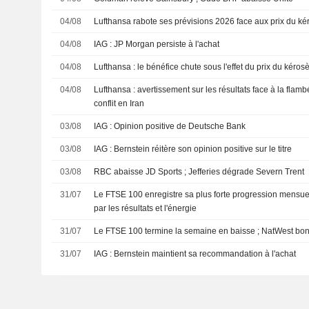
04/08
Lufthansa rabote ses prévisions 2026 face aux prix du k
04/08
IAG : JP Morgan persiste à l'achat
04/08
Lufthansa : le bénéfice chute sous l'effet du prix du kéro
04/08
Lufthansa : avertissement sur les résultats face à la flam
conflit en Iran
03/08
IAG : Opinion positive de Deutsche Bank
03/08
IAG : Bernstein réitère son opinion positive sur le titre
03/08
RBC abaisse JD Sports ; Jefferies dégrade Severn Trent
31/07
Le FTSE 100 enregistre sa plus forte progression mensuell
par les résultats et l'énergie
31/07
Le FTSE 100 termine la semaine en baisse ; NatWest bon
31/07
IAG : Bernstein maintient sa recommandation à l'achat