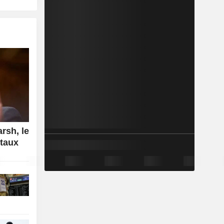
rsh, le
 taux