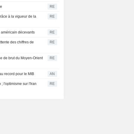
re
RE
grâce à la vigueur de la
RE
oi américain décevants
RE
ttente des chiffres de
RE
ume de brut du Moyen-Orient
RE
au record pour le MIB
AN
 l'optimisme sur l'Iran
RE