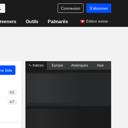
Connexion
S'abonner
reeners
Outils
Palmarès
Édition suisse
Indices
Europe
Amériques
Asie
ne liste
RE
MT