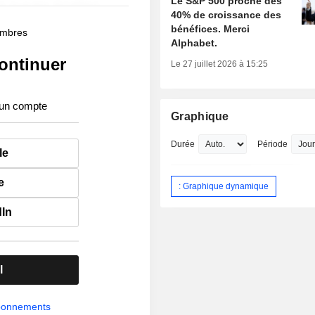
Le S&P 500 proche des
40% de croissance des
bénéfices. Merci
membres
Alphabet.
ontinuer
Le 27 juillet 2026 à 15:25
 un compte
Graphique
Durée
Période
le
e
: Graphique dynamique
dIn
l
abonnements