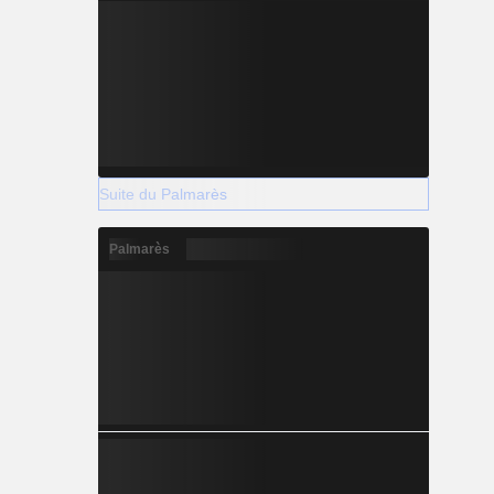
Suite du Palmarès
Palmarès