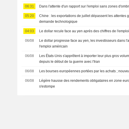
06:31
Dans l'attente d'un rapport sur l'emploi sans zones d'omb
05:20
Chine : les exportations de juillet dépassent les attentes 
demande technologique
04:03
Le dollar recule face au yen après des chiffres de l'empl
06/08
Le dollar progresse face au yen, les investisseurs dans l'a
l'emploi américain
06/08
Les États-Unis s'apprêtent à importer leur plus gros vol
depuis le début de la guerre avec l'Iran
06/08
Les bourses européennes portées par les achats ; nouve
06/08
Légère hausse des rendements obligataires en zone euro ;
s'estompe