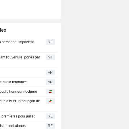
dex
n personnel impactent
RE
ant l'ouverture, portés par
MT
AN
se sur la tendance
AN
baroud d'honneur nocturne
oup d'IA et un soupçon de
premières pour juillet
RE
is restent atones
RE