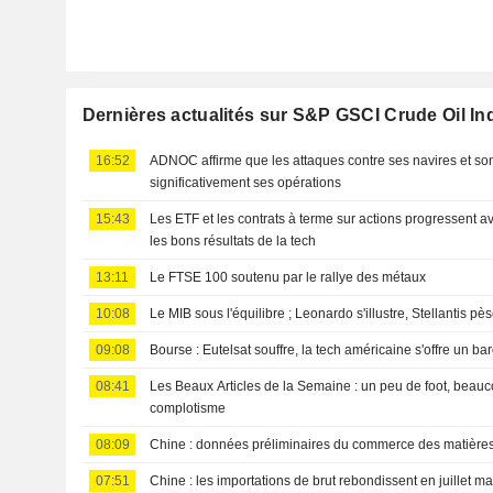
Dernières actualités sur S&P GSCI Crude Oil In
16:52
ADNOC affirme que les attaques contre ses navires et so
significativement ses opérations
15:43
Les ETF et les contrats à terme sur actions progressent av
les bons résultats de la tech
13:11
Le FTSE 100 soutenu par le rallye des métaux
10:08
Le MIB sous l'équilibre ; Leonardo s'illustre, Stellantis pè
09:08
Bourse : Eutelsat souffre, la tech américaine s'offre un 
08:41
Les Beaux Articles de la Semaine : un peu de foot, beauc
complotisme
08:09
Chine : données préliminaires du commerce des matières 
07:51
Chine : les importations de brut rebondissent en juillet ma