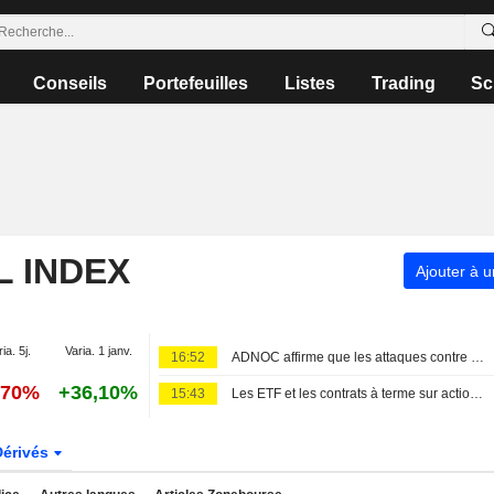
Conseils
Portefeuilles
Listes
Trading
Sc
L INDEX
Ajouter à u
ia. 5j.
Varia. 1 janv.
16:52
ADNOC affirme que les attaques contre ses navires et son personnel impactent significativement ses opérations
,70%
+36,10%
15:43
Les ETF et les contrats à terme sur actions progressent avant l'ouverture, portés par les bons résultats de la tech
Dérivés