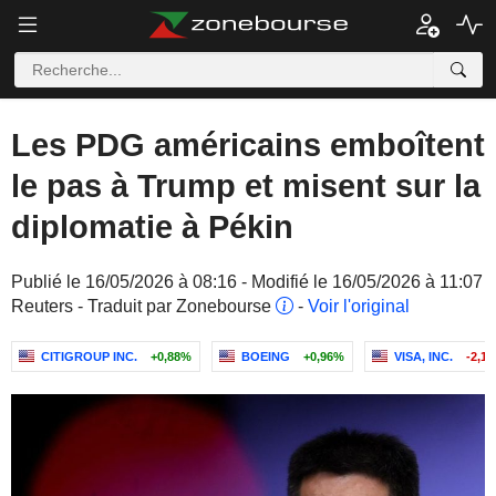
Les PDG américains emboîtent
le pas à Trump et misent sur la
diplomatie à Pékin
Publié le 16/05/2026 à 08:16 - Modifié le 16/05/2026 à 11:07
Reuters - Traduit par Zonebourse
-
Voir l'original
CITIGROUP INC.
+0,88%
BOEING
+0,96%
VISA, INC.
-2,1