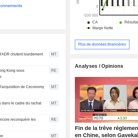
abonnements
Plus de données financières
 d'ADR chutent lourdement
MT
Analyses / Opinions
Hong Kong sous
RE
e
 l'acquisition de Ceconomy
MT
 dans le cadre du rachat
MT
encore reconquérir les
RE
Fin de la trêve réglemen
en Chine, selon Gaveka
ne
MT