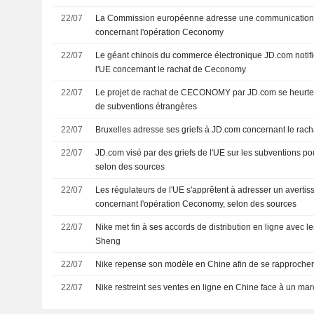
22/07
La Commission européenne adresse une communication 
concernant l'opération Ceconomy
22/07
Le géant chinois du commerce électronique JD.com notif
l'UE concernant le rachat de Ceconomy
22/07
Le projet de rachat de CECONOMY par JD.com se heurte a
de subventions étrangères
22/07
Bruxelles adresse ses griefs à JD.com concernant le ra
22/07
JD.com visé par des griefs de l'UE sur les subventions p
selon des sources
22/07
Les régulateurs de l'UE s'apprêtent à adresser un averti
concernant l'opération Ceconomy, selon des sources
22/07
Nike met fin à ses accords de distribution en ligne avec l
Sheng
22/07
Nike repense son modèle en Chine afin de se rapproch
22/07
Nike restreint ses ventes en ligne en Chine face à un mar