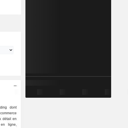
ding dont
e commerce
 détail en
en ligne,