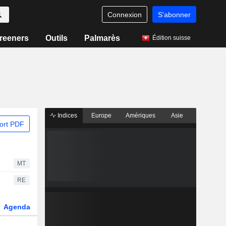
Connexion
S'abonner
reeners
Outils
Palmarès
Édition suisse
Indices
Europe
Amériques
Asie
ort PDF
MT
RE
Agenda
Secteur
Dérivés
Fonds et ETFs