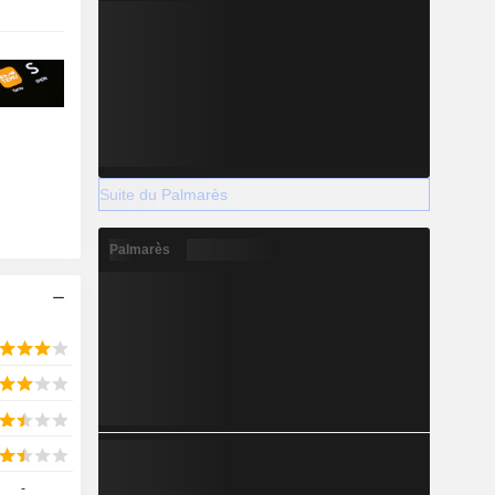
Suite du Palmarès
Palmarès
-