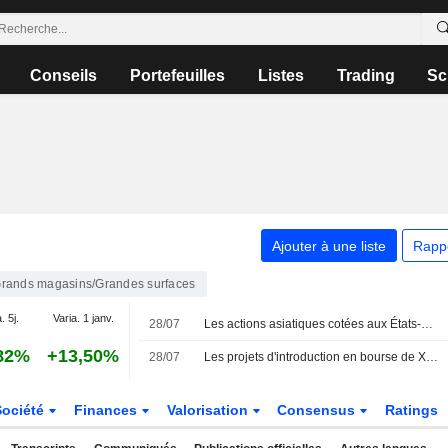
Conseils
Portefeuilles
Listes
Trading
Sc
Ajouter à une liste
Rapp
rands magasins/Grandes surfaces
. 5j.
Varia. 1 janv.
28/07
Les actions asiatiques cotées aux États-Unis sous forme d'ADR chutent lourdement lors de la séance de mardi
82%
+13,50%
28/07
Les projets d'introduction en bourse de Xiaohongshu à Hong Kong sous surveillance après une plainte sur sa structure d'entreprise
Société
Finances
Valorisation
Consensus
Ratings