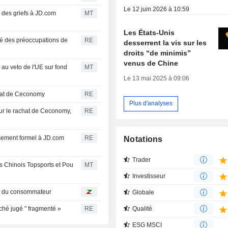
Le 12 juin 2026 à 10:59
des griefs à JD.com
MT
Les États-Unis
ié des préoccupations de
RE
desserrent la vis sur les
droits “de minimis”
venus de Chine
u veto de l'UE sur fond
MT
Le 13 mai 2025 à 09:06
chat de Ceconomy
RE
Plus d'analyses
our le rachat de Ceconomy,
RE
ssement formel à JD.com
RE
Notations
Trader
es Chinois Topsports et Pou
MT
Investisseur
er du consommateur
Globale
Qualité
ché jugé " fragmenté »
RE
ESG MSCI