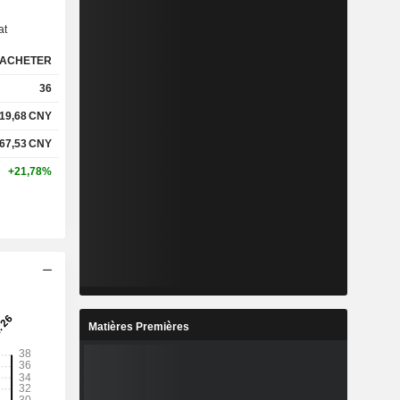
at
ACHETER
36
19,68
CNY
67,53
CNY
+21,78%
Matières Premières