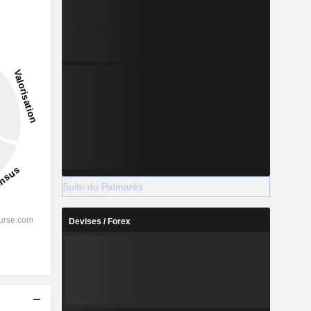
Suite du Palmarès
Devises / Forex
s