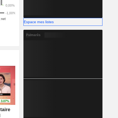
Espace mes listes
Palmarès
taire
l