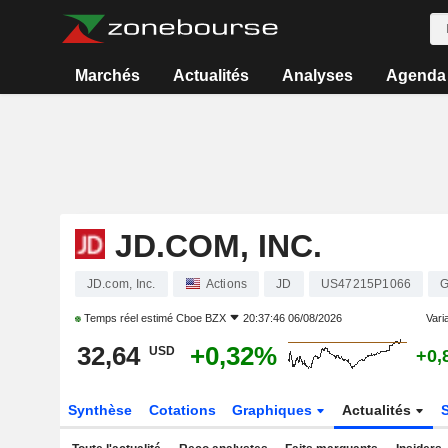
Marchés
Actualités
Analyses
Agenda
JD.COM, INC.
JD.com, Inc.
Actions
JD
US47215P1066
G
Temps réel estimé
Cboe BZX
20:37:46 06/08/2026
Varia
32,64
+0,32%
USD
+0,
Synthèse
Cotations
Graphiques
Actualités