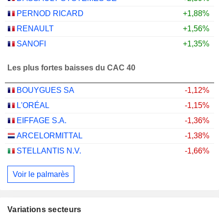
PERNOD RICARD
+1,88%
RENAULT
+1,56%
SANOFI
+1,35%
Les plus fortes baisses du CAC 40
BOUYGUES SA
-1,12%
L'ORÉAL
-1,15%
EIFFAGE S.A.
-1,36%
ARCELORMITTAL
-1,38%
STELLANTIS N.V.
-1,66%
Voir le palmarès
Variations secteurs