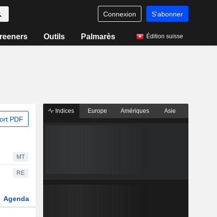
Connexion
S'abonner
reeners
Outils
Palmarès
Édition suisse
Indices
Europe
Amériques
Asie
ort PDF
MT
RE
Agenda
Secteur
Dérivés
Fonds et ETFs