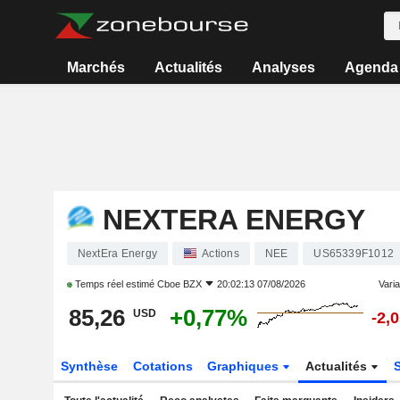
Marchés
Actualités
Analyses
Agenda
NEXTERA ENERGY
NextEra Energy
Actions
NEE
US65339F1012
Temps réel estimé
Cboe BZX
20:02:13 07/08/2026
Varia
85,26
+0,77%
USD
-2,
Synthèse
Cotations
Graphiques
Actualités