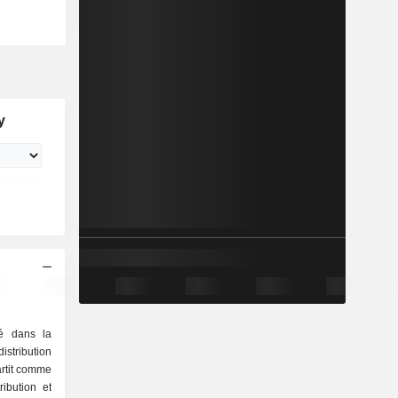
y
sé dans la
istribution
partit comme