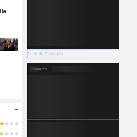
lle
Suite du Palmarès
Palmarès