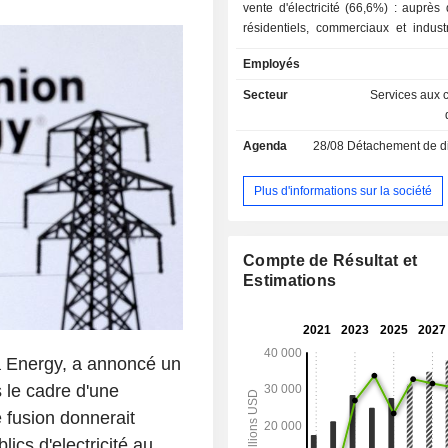
vente d'électricité (66,6%) : auprès 
résidentiels, commerciaux et industr
2025, le groupe dispose d'une c
Employés
production d'environ 35 963 MW, d'u
149 670 km de lignes électriques
Secteur
Services aux c
sous-stations ; - production, transmission et
distribution d'énergies renouvelabl
Agenda
28/08
Détachement de dividende 
détention d'une capacité de produc
680 MW, d'un réseau de 6 719 km
électriques et d'environ 400 sous-st
Plus d'informations sur la société
autres (1,4%).
Compte de Résultat et
Estimations
a Energy, a annoncé un
 le cadre d'une
e fusion donnerait
ics d'electricité au