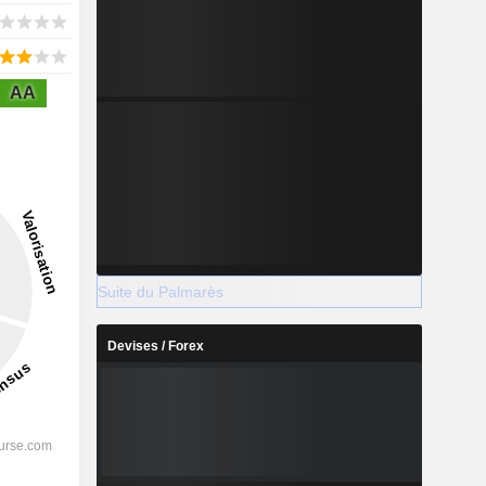
AA
Suite du Palmarès
Devises / Forex