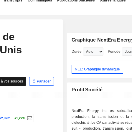
Transcripts
Communiqués
Publications officielles
Autres langues
 de
Graphique NextEra Energ
-Unis
Durée
Période
NEE: Graphique dynamique
 à vos sources
Partager
Profil Société
NextEra Energy, Inc. est spéciali
production, la transmission et la d
, INC.
+1,22%
d'électricité. Le CA par activité se ré
suit - production, transmission, distribution et