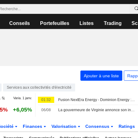
Conseils
Portefeuilles
Listes
Trading
Sc
Ajouter à une liste
Rapp
Services aux collectivités d'électricité
. 5j.
Varia. 1 janv.
01:32
Fusion NextEra Energy - Dominion Energy : la gouverneure de Virginie annonce son intervention
05%
+6,05%
06/08
La gouverneure de Virginie annonce son intervention dans le projet de fusion entre Dominion et NextEra
Société
Finances
Valorisation
Consensus
Ratings