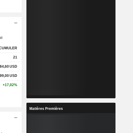
s
at
CUMULER
21
84,60
USD
99,00
USD
+17,02%
Matières Premières