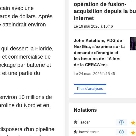
opération de fusion-
icain avec une
acquisition depuis la bu
iards de dollars. Après
internet
 atteindrait environ
Le 19 mai 2026 à 16:46
John Ketchum, PDG de
NextEra, s'exprime sur la
qui dessert la Floride,
demande d'énergie et
 et commercialise de
les besoins de l'IA lors
tockage par batterie et
de la CERAWeek
s et une partie du
Le 24 mars 2026 à 15:45
Plus d'analyses
 environ 10 millions de
aroline du Nord et en
Notations
Trader
 disposera d'un pipeline
Investisseur