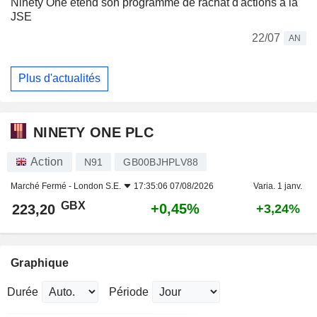
Ninety One étend son programme de rachat d'actions à la
JSE
22/07
AN
Plus d'actualités
NINETY ONE PLC
Action
N91
GB00BJHPLV88
Marché Fermé -
London S.E.
17:35:06 07/08/2026
Varia. 1 janv.
GBX
+0,45%
223,20
+3,24%
Graphique
Durée
Période