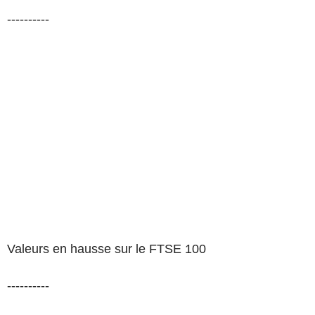
----------
Valeurs en hausse sur le FTSE 100
----------