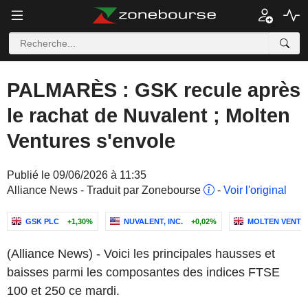
PALMARÈS : GSK recule après
le rachat de Nuvalent ; Molten
Ventures s'envole
Publié le 09/06/2026 à 11:35
Alliance News - Traduit par Zonebourse
-
Voir l'original
GSK PLC
+1,30%
NUVALENT, INC.
+0,02%
MOLTEN VENTU
(Alliance News) - Voici les principales hausses et
baisses parmi les composantes des indices FTSE
100 et 250 ce mardi.