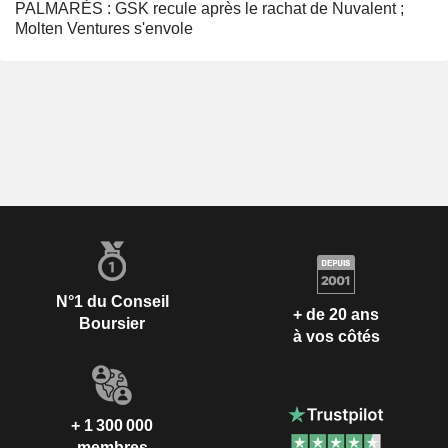
PALMARÈS : GSK recule après le rachat de Nuvalent ;
Molten Ventures s'envole
N°1 du Conseil
+ de 20 ans
Boursier
à vos côtés
+ 1 300 000
membres