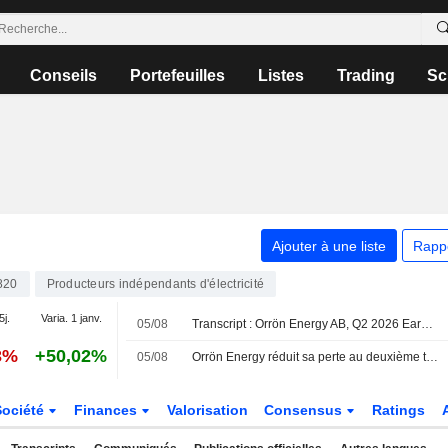
Conseils
Portefeuilles
Listes
Trading
Sc
Ajouter à une liste
Rapp
820
Producteurs indépendants d'électricité
5j.
Varia. 1 janv.
05/08
Transcript : Orrön Energy AB, Q2 2026 Earnings Call, Aug 05, 2026
3%
+50,02%
05/08
Orrön Energy réduit sa perte au deuxième trimestre
Société
Finances
Valorisation
Consensus
Ratings