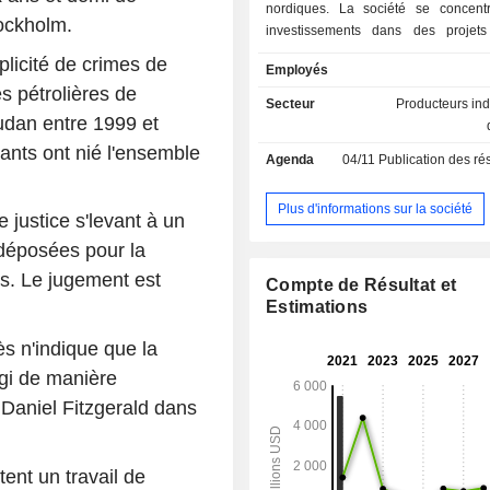
nordiques. La société se concent
tockholm.
investissements dans des projets
renouvelable dans les pays nordique
licité de crimes de
Employés
un marché stable et mature pour
s pétrolières de
renouvelable, suivi d'une expansion 
Secteur
Producteurs in
en Europe. Son portefeuille se compo
udan entre 1999 et
actifs éoliens et hydroélectriques da
ants ont nié l'ensemble
Agenda
04/11
Publication des résultats
nordiques : le parc éo
Metsalamminkangas (MLK) en Finland
devenu opérationnel en 2022, la
Plus d'informations sur la société
justice s'levant à un
hydroélectrique de Leikanger en No
 déposées pour la
est entièrement opérationnelle, et le 
de Karskruv dans le sud de la Suède,
ts. Le jugement est
Compte de Résultat et
cours de développement.
Estimations
ès n'indique que la
agi de manière
Daniel Fitzgerald dans
tent un travail de