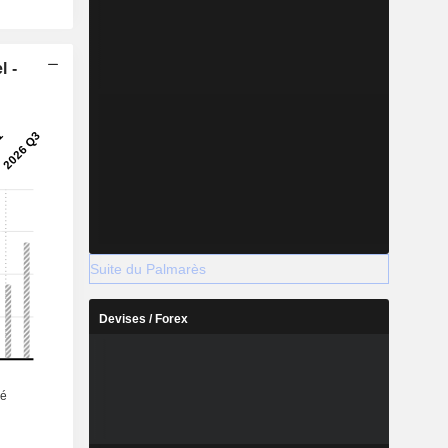
l -
Suite du Palmarès
Devises / Forex