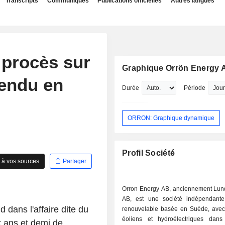
Transcripts
Communiqués
Publications officielles
Autres langues
 procès sur
Graphique Orrön Energy 
tendu en
Durée
Période
ORRON: Graphique dynamique
Profil Société
 à vos sources
Partager
Orron Energy AB, anciennement Lun
AB, est une société indépendante
dans l'affaire dite du
renouvelable basée en Suède, avec 
éoliens et hydroélectriques dan
 ans et demi de