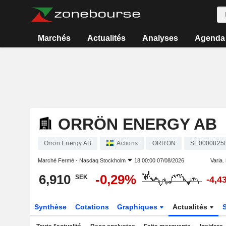
Marchés
Actualités
Analyses
Agenda
ORRÖN ENERGY AB
Orrön Energy AB
Actions
ORRON
SE0000825
Marché Fermé -
Nasdaq Stockholm
18:00:00 07/08/2026
Varia. 
6,910
-0,29%
SEK
-4,4
Synthèse
Cotations
Graphiques
Actualités