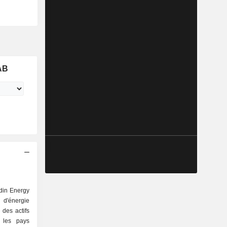
AB
din Energy
 d'énergie
des actifs
s les pays