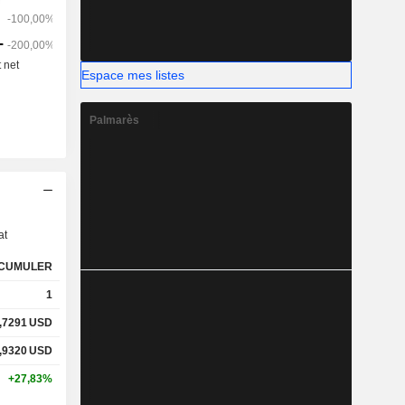
Espace mes listes
Palmarès
s
at
CUMULER
1
,7291
USD
,9320
USD
+27,83%