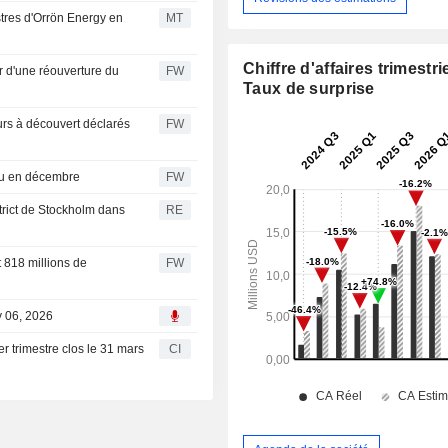
stres d'Orrön Energy en
MT
Chiffre d'affaires trimestrie
r d'une réouverture du
FW
Taux de surprise
urs à découvert déclarés
FW
ndu en décembre
FW
strict de Stockholm dans
RE
 818 millions de
FW
y 06, 2026
r trimestre clos le 31 mars
CI