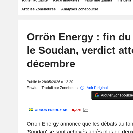
Toute l'actualité
Reco analystes
Faits marquants
Insiders
Articles Zonebourse
Analyses Zonebourse
Orrön Energy : fin du
le Soudan, verdict at
décembre
Publié le 28/05/2026 à 13:20
Finwire - Traduit par Zonebourse
-
Voir l'original
Ajouter Zonebourse
ORRÖN ENERGY AB
-0,29%
Orrön Energy annonce que les débats au fond 
'Soudan' se sont achevés après plus de deux