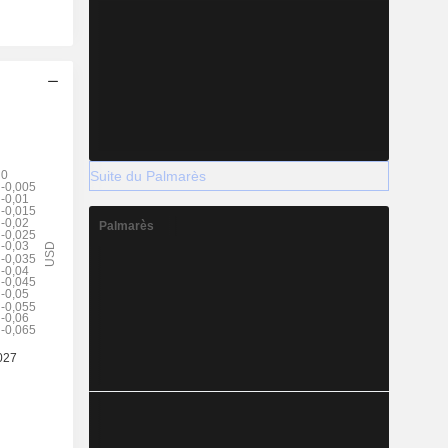
Suite du Palmarès
Palmarès