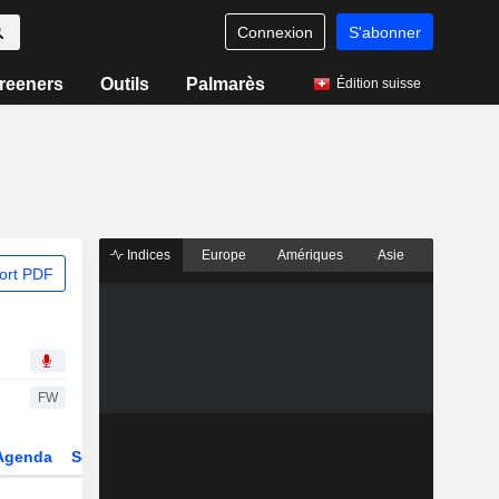
Connexion
S'abonner
reeners
Outils
Palmarès
Édition suisse
Indices
Europe
Amériques
Asie
ort PDF
FW
Agenda
Secteur
Dérivés
Fonds et ETFs