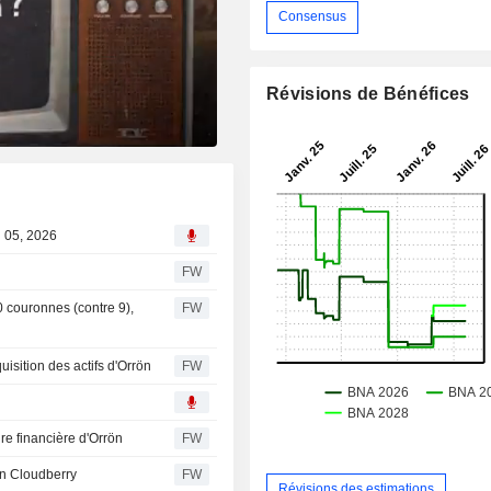
Consensus
Révisions de Bénéfices
g 05, 2026
FW
0 couronnes (contre 9),
FW
uisition des actifs d'Orrön
FW
re financière d'Orrön
FW
en Cloudberry
FW
Révisions des estimations