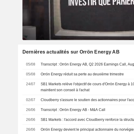
Dernières actualités sur Orrön Energy AB
05/08
Transcript : Orrön Energy AB, Q2 2026 Earnings Call, Au
05/08
Orrön Energy réduit sa perte au deuxième trimestre
24/07
SB1 Markets relève l'objectif de cours d'Orrön Energy à 1
maintient son conseil à l'achat
02/07
Cloudberry s'assure le soutien des actionnaires pour l'acq
26/06
Transcript : Orrön Energy AB - M&A Call
26/06
SB1 Markets : l'accord avec Cloudberry renforce la structu
26/06
Orrön Energy devient le principal actionnaire du norvégi