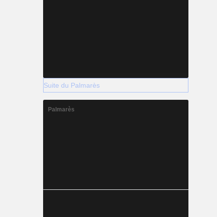
Suite du Palmarès
Palmarès