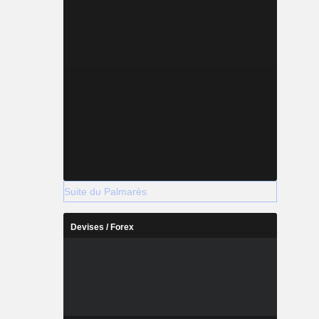
Suite du Palmarès
Devises / Forex