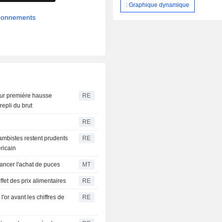
: Graphique dynamique
abonnements
ur première hausse
RE
epli du brut
RE
ambistes restent prudents
RE
éricain
nancer l'achat de puces
MT
effet des prix alimentaires
RE
'or avant les chiffres de
RE