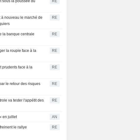
t sous la poussée du
RE
nt à nouveau le marché de
RE
quiers
e la banque centrale
RE
er la roupie face à la
RE
t prudents face à la
RE
r le retour des risques
RE
e va tester l'appétit des
RE
 en juillet
AN
reinent le rallye
RE