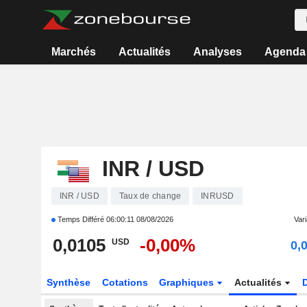
Marchés
Actualités
Analyses
Agenda
INR / USD
INR / USD
Taux de change
INRUSD
Temps Différé
06:00:11 08/08/2026
Vari
0,0105
-0,00%
USD
0,
Synthèse
Cotations
Graphiques
Actualités