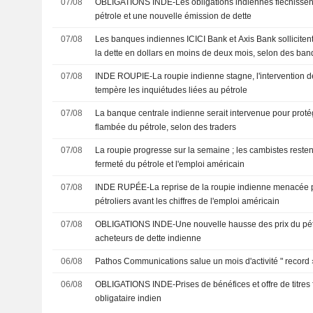
07/08
OBLIGATIONS INDE-Les obligations indiennes fléchissen
pétrole et une nouvelle émission de dette
07/08
Les banques indiennes ICICI Bank et Axis Bank sollicite
la dette en dollars en moins de deux mois, selon des ban
07/08
INDE ROUPIE-La roupie indienne stagne, l'intervention d
tempère les inquiétudes liées au pétrole
07/08
La banque centrale indienne serait intervenue pour protég
flambée du pétrole, selon des traders
07/08
La roupie progresse sur la semaine ; les cambistes resten
fermeté du pétrole et l'emploi américain
07/08
INDE RUPÉE-La reprise de la roupie indienne menacée pa
pétroliers avant les chiffres de l'emploi américain
07/08
OBLIGATIONS INDE-Une nouvelle hausse des prix du pétrol
acheteurs de dette indienne
06/08
Pathos Communications salue un mois d'activité " record »
06/08
OBLIGATIONS INDE-Prises de bénéfices et offre de titres f
obligataire indien