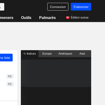
Connexion
S'abonner
reeners
Outils
Palmarès
Édition suisse
Indices
Europe
Amériques
Asie
ne liste
RE
RE