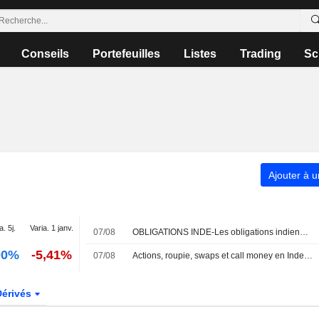
Conseils
Portefeuilles
Listes
Trading
Sc
Ajouter à u
a. 5j.
Varia. 1 janv.
07/08
OBLIGATIONS INDE-Les obligations indiennes signent leur première hausse hebdomadaire en cinq semaines, portées par la RBI et le repli du brut
00%
-5,41%
07/08
Actions, roupie, swaps et call money en Inde à 15h30 IST
Dérivés