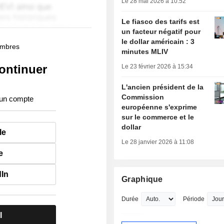
Le 28 mai 2026 à 10:52
Le fiasco des tarifs est
un facteur négatif pour
le dollar américain : 3
membres
minutes MLIV
ontinuer
Le 23 février 2026 à 15:34
L'ancien président de la
Commission
 un compte
européenne s'exprime
sur le commerce et le
dollar
le
Le 28 janvier 2026 à 11:08
e
dIn
Graphique
Durée
Période
l