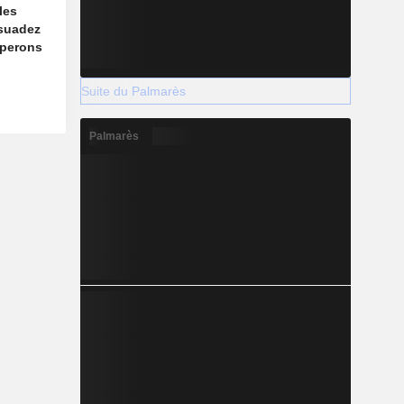
les
ssuadez
pperons
Suite du Palmarès
Palmarès