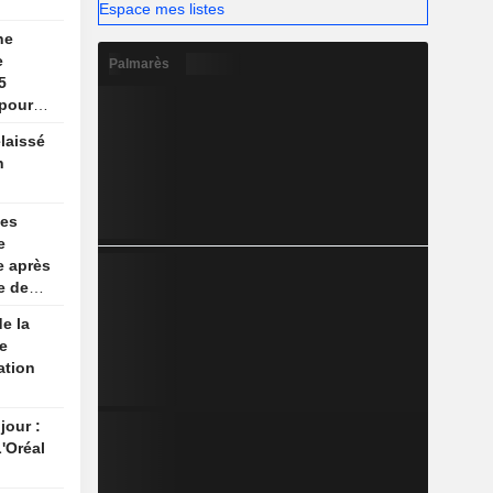
Espace mes listes
ne
e
Palmarès
5
 pour
laissé
n
ses
e
se après
e de
e la
e
ation
jour :
'Oréal