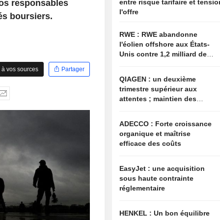
nos responsables
entre risque tarifaire et tensi
l'offre
és boursiers.
RWE : RWE abandonne
l'éolien offshore aux États-
Unis contre 1,2 milliard de
dollars de l'administration
 à vos sources
Partager
américaine
QIAGEN : un deuxième
trimestre supérieur aux
attentes ; maintien des
objectifs annuels à l'image
du secteur
ADECCO : Forte croissance
organique et maîtrise
efficace des coûts
EasyJet : une acquisition
sous haute contrainte
réglementaire
HENKEL : Un bon équilibre