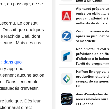
face à UniCredit
rer
, au passage, de se
Alphabet prépare u
émission obligatair
pouvant atteindre 2
 Lecornu. Le constat
milliards de dollars
financer l'IA
s. On sait que quelques
Zurich Insurance dé
de Rachida Dati, dont
après sa publicatio
semestrielle
s d’euros. Mais ces cas
Rheinmetall revoit 
prévisions de chiffr
d'affaires à la bais
 : dans quoi
l'arrêt du programm
On y apprend
frégates
Haffner Energy valid
tiennent aucune action
production stable d
nt. Dans l’ensemble,
syngaz de sa génér
H6
dissuadés d’investir.
Avis d'analystes du 
recos relevées sur L
re juridique. Dès leur
et Clariant
ctionnariat direct