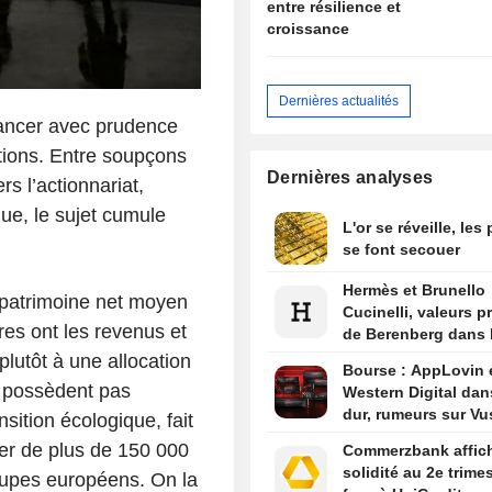
entre résilience et
croissance
Dernières actualités
vancer avec prudence
ctions. Entre soupçons
Dernières analyses
rs l’actionnariat,
ue, le sujet cumule
L'or se réveille, les
se font secouer
Hermès et Brunello
 patrimoine net moyen
Cucinelli, valeurs p
tres ont les revenus et
de Berenberg dans l
plutôt à une allocation
Bourse : AppLovin 
e possèdent pas
Western Digital dan
dur, rumeurs sur Vu
sition écologique, fait
ier de plus de 150 000
Commerzbank affic
solidité au 2e trime
oupes européens.
On la