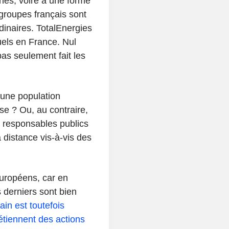
unes, voire à une forme
 groupes français sont
inaires. TotalEnergies
uels en France. Nul
as seulement fait les
c une population
se ? Ou, au contraire,
e responsables publics
a distance vis-à-vis des
 européens, car en
 derniers sont bien
in est toutefois
tiennent des actions