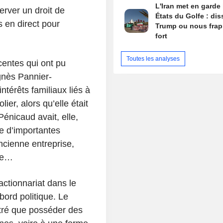
L'Iran met en garde 
erver un droit de
États du Golfe : di
 en direct pour
Trump ou nous fra
fort
Toutes les analyses
centes qui ont pu
Agnès Pannier-
térêts familiaux liés à
er, alors qu’elle était
Pénicaud avait, elle,
e d’importantes
cienne entreprise,
sse…
’actionnariat dans le
bord politique. Le
tré que posséder des