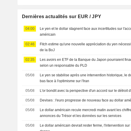
Dernières actualités sur EUR / JPY
04:00
Le yen et le dollar stagnent face aux incertitudes sur l'acc
américain
02:46
Fitch estime qu'une nouvelle appréciation du yen nécess
de la BoJ
02:35
Les avoirs en ETF de la Banque du Japon pourraient fina
selon un responsable du PLD
05/08
Le yen se stabilise après une intervention historique, le 
bas face à l'optimisme sur l'Iran
05/08
L'or bondit avec la perspective d'un accord sur le détroit
05/08
Devises : l'euro progresse de nouveau face au dollar amé
05/08
Le dollar américain recule mercredi matin avant les chiffr
annonces du Trésor et les données sur les services
05/08
Le dollar américain devrait rester ferme, l'intervention su