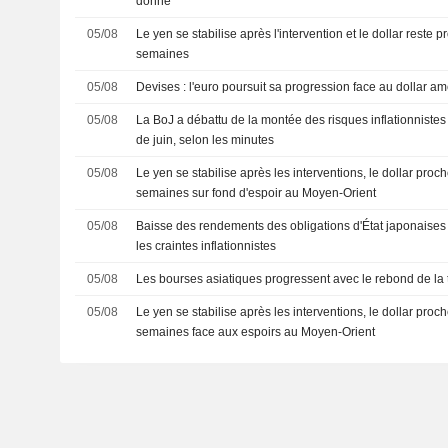
donne
05/08
Le yen se stabilise après l'intervention et le dollar reste 
semaines
05/08
Devises : l'euro poursuit sa progression face au dollar am
05/08
La BoJ a débattu de la montée des risques inflationnistes
de juin, selon les minutes
05/08
Le yen se stabilise après les interventions, le dollar proc
semaines sur fond d'espoir au Moyen-Orient
05/08
Baisse des rendements des obligations d'État japonaises :
les craintes inflationnistes
05/08
Les bourses asiatiques progressent avec le rebond de la t
05/08
Le yen se stabilise après les interventions, le dollar proc
semaines face aux espoirs au Moyen-Orient