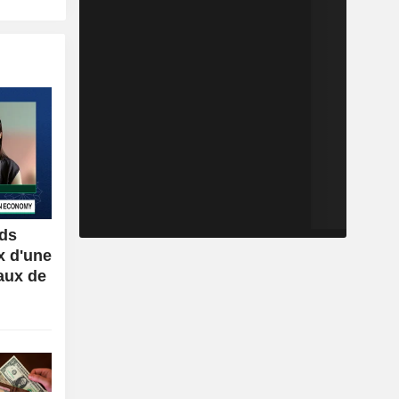
rds
x d'une
aux de