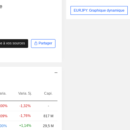
e
EURJPY: Graphique dynamique
e à vos sources
Partager
aria.
Varia. 5j.
Capi.
,00%
-1,32%
-
-1,76%
,09%
817 M
+1,14%
,00%
29,5 M