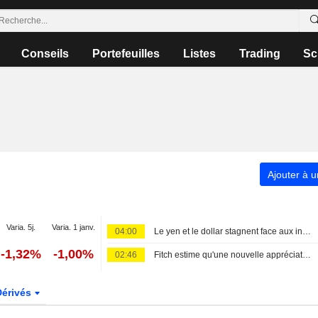
Conseils
Portefeuilles
Listes
Trading
Sc
Ajouter à u
Varia. 5j.
Varia. 1 janv.
04:00
Le yen et le dollar stagnent face aux incertitudes sur l'accord iranien et l'emploi américain
-1,32%
-1,00%
02:46
Fitch estime qu'une nouvelle appréciation du yen nécessitera des hausses de taux de la BoJ
Dérivés