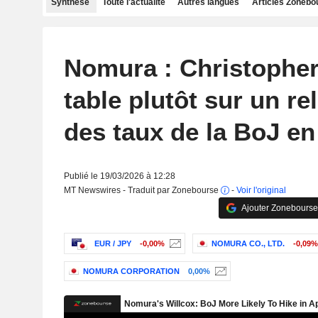
Synthèse
Toute l'actualité
Autres langues
Articles Zonebo
Nomura : Christopher
table plutôt sur un r
des taux de la BoJ en 
Publié le 19/03/2026 à 12:28
MT Newswires - Traduit par Zonebourse
-
Voir l'original
Ajouter Zonebourse
EUR / JPY
-0,00%
NOMURA CO., LTD.
-0,09%
NOMURA CORPORATION
0,00%