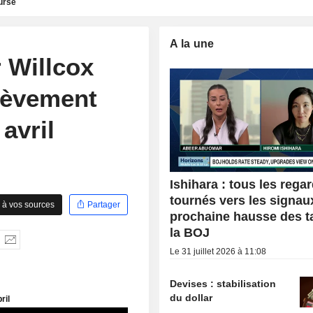
urse
A la une
 Willcox
elèvement
avril
Ishihara : tous les rega
tournés vers les signau
 à vos sources
Partager
prochaine hausse des t
la BOJ
Le 31 juillet 2026 à 11:08
Devises : stabilisation
du dollar