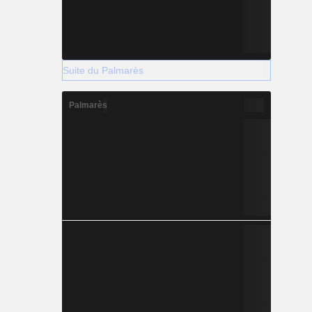
Suite du Palmarès
Palmarès