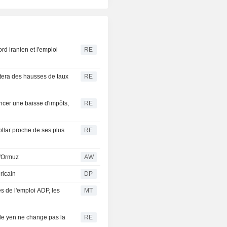
ord iranien et l'emploi
RE
itera des hausses de taux
RE
ncer une baisse d'impôts,
RE
dollar proche de ses plus
RE
 d'Ormuz
AW
ricain
DP
es de l'emploi ADP, les
MT
r le yen ne change pas la
RE