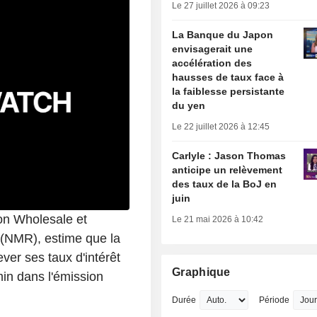
Le 27 juillet 2026 à 09:23
La Banque du Japon
envisagerait une
accélération des
hausses de taux face à
la faiblesse persistante
du yen
Le 22 juillet 2026 à 12:45
Carlyle : Jason Thomas
anticipe un relèvement
des taux de la BoJ en
juin
ion Wholesale et
Le 21 mai 2026 à 10:42
 (NMR), estime que la
ver ses taux d'intérêt
Graphique
min dans l'émission
Durée
Période