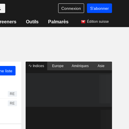
Connexion
S'abonner
reeners
Outils
Palmarès
Édition suisse
Indices
Europe
Amériques
Asie
ne liste
RE
RE