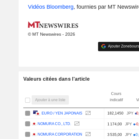
Vidéos Bloomberg
, fournies par MT Newswir
© MT Newswires - 2026
Ajouter Zonebours
Valeurs citées dans l'article
Cours
Ajouter à une liste
indicatif
V
182,1450
JPY
-0
EURO / YEN JAPONAIS
NOMURA CO., LTD.
1 174,00
JPY
-0
NOMURA CORPORATION
3 535,00
JPY
0