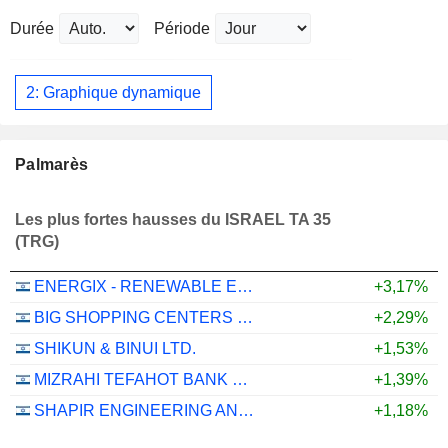
Durée
Période
2: Graphique dynamique
Palmarès
Les plus fortes hausses du ISRAEL TA 35
(TRG)
ENERGIX - RENEWABLE ENERGIES LTD.
+3,17%
BIG SHOPPING CENTERS LTD
+2,29%
SHIKUN & BINUI LTD.
+1,53%
MIZRAHI TEFAHOT BANK LTD.
+1,39%
SHAPIR ENGINEERING AND INDUSTRY LTD
+1,18%