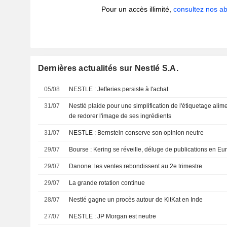
Pour un accès illimité,
consultez nos 
Dernières actualités sur Nestlé S.A.
05/08
NESTLE : Jefferies persiste à l'achat
31/07
Nestlé plaide pour une simplification de l'étiquetage alim
de redorer l'image de ses ingrédients
31/07
NESTLE : Bernstein conserve son opinion neutre
29/07
Bourse : Kering se réveille, déluge de publications en Eu
29/07
Danone: les ventes rebondissent au 2e trimestre
29/07
La grande rotation continue
28/07
Nestlé gagne un procès autour de KitKat en Inde
27/07
NESTLE : JP Morgan est neutre