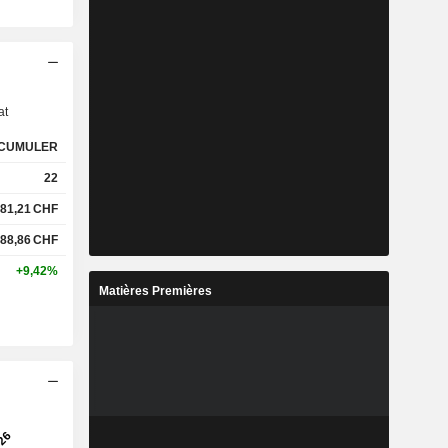
s
at
CUMULER
22
81,21
CHF
88,86
CHF
+9,42%
Matières Premières