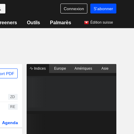
Connexion
S'abonner
reeners
Outils
Palmarès
Édition suisse
Indices
Europe
Amériques
Asie
ort PDF
ZD
RE
Agenda
Secteur
Dérivés
Fonds et ETFs