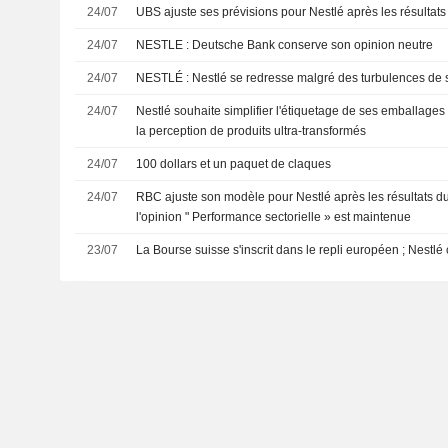
24/07
UBS ajuste ses prévisions pour Nestlé après les résultat
24/07
NESTLE : Deutsche Bank conserve son opinion neutre
24/07
NESTLÉ : Nestlé se redresse malgré des turbulences de
24/07
Nestlé souhaite simplifier l'étiquetage de ses emballages
la perception de produits ultra-transformés
24/07
100 dollars et un paquet de claques
24/07
RBC ajuste son modèle pour Nestlé après les résultats d
l'opinion " Performance sectorielle » est maintenue
23/07
La Bourse suisse s'inscrit dans le repli européen ; Nestlé