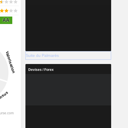
AA
Suite du Palmarès
Devises / Forex