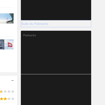
Suite du Palmarès
Palmarès