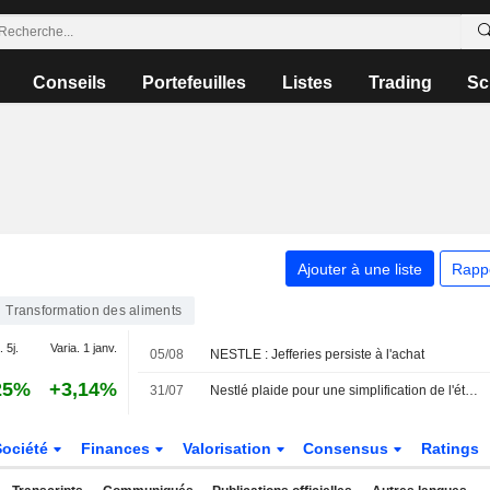
Conseils
Portefeuilles
Listes
Trading
Sc
Ajouter à une liste
Rapp
Transformation des aliments
. 5j.
Varia. 1 janv.
05/08
NESTLE : Jefferies persiste à l'achat
25%
+3,14%
31/07
Nestlé plaide pour une simplification de l'étiquetage alimentaire aux États-Unis afin de redorer l'image de ses ingrédients
Société
Finances
Valorisation
Consensus
Ratings