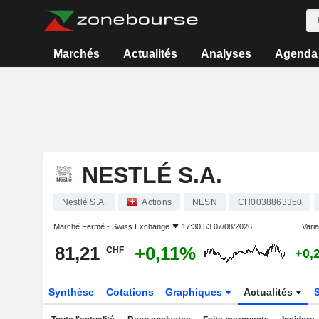
Marchés
Actualités
Analyses
Agenda
NESTLÉ S.A.
Nestlé S.A.
Actions
NESN
CH0038863350
Marché Fermé -
Swiss Exchange
17:30:53 07/08/2026
Varia
81,21
+0,11%
CHF
+0,
Synthèse
Cotations
Graphiques
Actualités