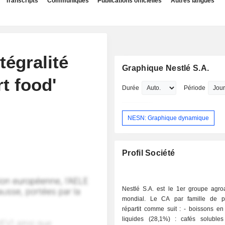
Transcripts
Communiqués
Publications officielles
Autres langues
tégralité
Graphique Nestlé S.A.
t food'
Durée
Période
NESN: Graphique dynamique
Profil Société
Nestlé S.A. est le 1er groupe agroa
mondial. Le CA par famille de p
répartit comme suit : - boissons en poudre et
liquides (28,1%) : cafés soluble