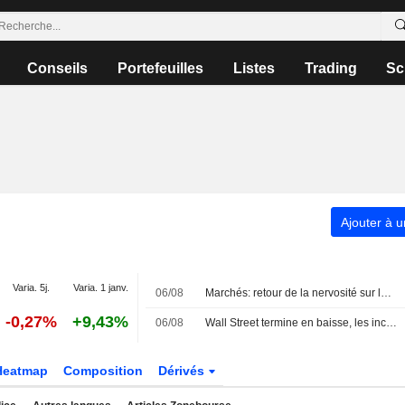
Conseils
Portefeuilles
Listes
Trading
Sc
Ajouter à u
Varia. 5j.
Varia. 1 janv.
06/08
Marchés: retour de la nervosité sur le Moyen-Orient, records en Europe
-0,27%
+9,43%
06/08
Wall Street termine en baisse, les incertitudes au Moyen-Orient inquiètent
Heatmap
Composition
Dérivés