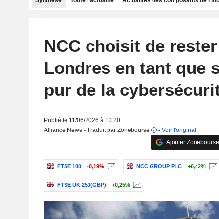
Synthèse
Toute l'actualité
Actualités des composants de l'in
NCC choisit de rester
Londres en tant que s
pur de la cybersécuri
Publié le 11/06/2026 à 10:20
Alliance News - Traduit par Zonebourse
-
Voir l'original
Ajouter Zonebourse
FTSE 100
-0,19%
NCC GROUP PLC
+0,42%
FTSE UK 250(GBP)
+0,25%