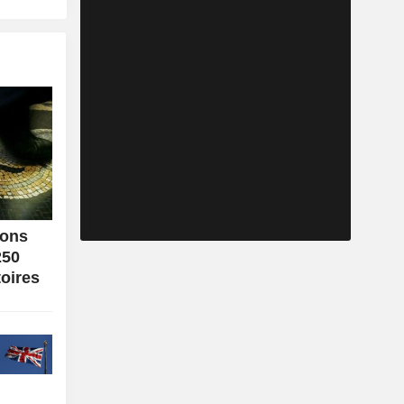
ions
250
toires