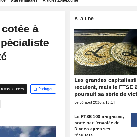
dice
Autres langues
Articles Zonebourse
A la une
 cotée à
pécialiste
té
Les grandes capitalisat
reculent, mais le FTSE 
 à vos sources
Partager
poursuit sa série de vic
Le 06 août 2026 à 18:14
Le FTSE 100 progresse,
porté par l'envolée de
Diageo après ses
résultats