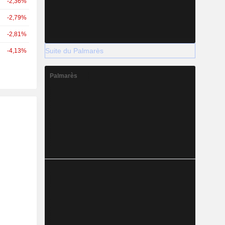
-2,36%
-2,79%
-2,81%
Suite du Palmarès
-4,13%
Palmarès