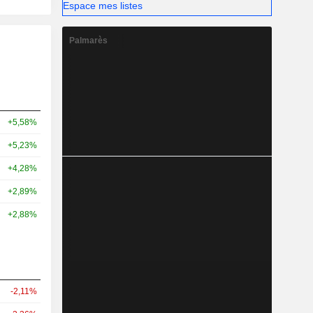
Espace mes listes
Palmarès
+5,58%
+5,23%
+4,28%
+2,89%
+2,88%
-2,11%