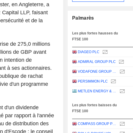
ter, en Angleterre, a
 Capital LLP, faisant
Palmarès
ersécurité et de la
Les plus fortes hausses du
FTSE 100
ise de 275,0 millions
llions de GBP avant
DIAGEO PLC
n intention de
ADMIRAL GROUP PLC
nt à ses actionnaires.
VODAFONE GROUP PLC
 publique de rachat
PERSIMMON PLC
uivie d'un programme
METLEN ENERGY & METALS PLC
Les plus fortes baisses du
t d'un dividende
FTSE 100
é par rapport à l'année
u de distribution des
COMPASS GROUP PLC
n d'Escode ; le conseil