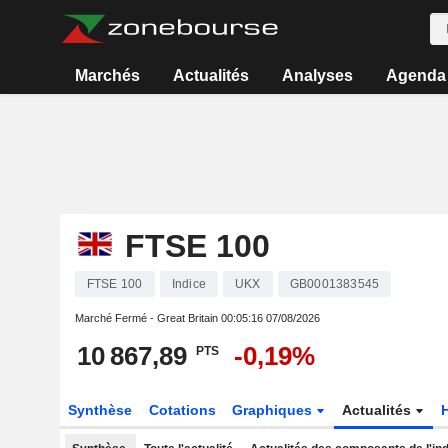
Marchés
Actualités
Analyses
Agenda
FTSE 100
FTSE 100
Indice
UKX
GB0001383545
Marché Fermé - Great Britain
00:05:16 07/08/2026
10 867,89
-0,19%
PTS
Synthèse
Cotations
Graphiques
Actualités