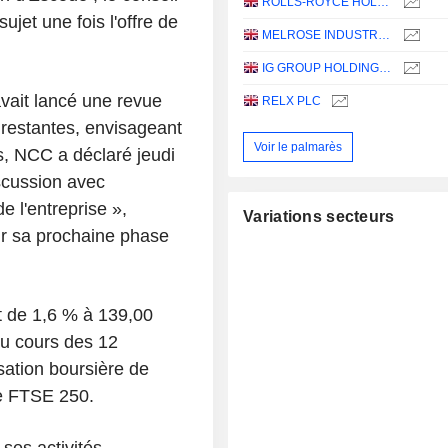
ROLLS-ROYCE HOLDINGS PLC
ujet une fois l'offre de
MELROSE INDUSTRIES PLC
IG GROUP HOLDINGS PLC
vait lancé une revue
RELX PLC
 restantes, envisageant
Voir le palmarès
s, NCC a déclaré jeudi
scussion avec
 l'entreprise »,
Variations secteurs
ur sa prochaine phase
t de 1,6 % à 139,00
au cours des 12
isation boursière de
ce FTSE 250.
ses activités