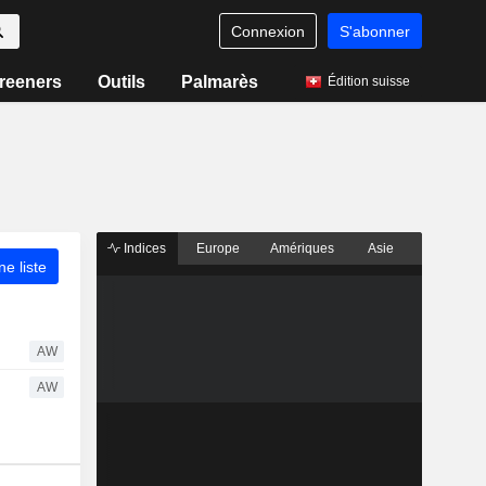
Connexion
S'abonner
reeners
Outils
Palmarès
Édition suisse
Indices
Europe
Amériques
Asie
ne liste
AW
AW