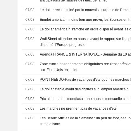
anticipations de hausse des taux de la Fed
07/08
Le dollar recule, miné par la mauvaise surprise de l'empl
07/08
Emploi américain moins bon que prévu, les Bourses en 
07/08
Le dollar américain s'affiche en ordre dispersé avant les ch
07/08
Wall Street attendue en hausse avant le rapport sur l'emplo
dispersé, l'Europe progresse
07/08
Agenda FRANCE & INTERNATIONAL - Semaine du 10 a
07/08
Zone euro : les rendements obligataires reculent après l
aux États-Unis en juillet
07/08
POINT HEBDO-Pas de vacances d'été pour les marchés f
07/08
Le dollar stable avant des chiffres sur l'emploi américain
07/08
Prix alimentaires mondiaux : une hausse mensuelle contr
07/08
Les marchés ne prennent pas de vacances d'été
07/08
Les Beaux Articles de la Semaine : un peu de foot, beauc
complotisme