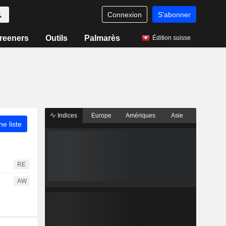
Connexion
S'abonner
reeners
Outils
Palmarès
Édition suisse
Indices
Europe
Amériques
Asie
ne liste
RE
AW