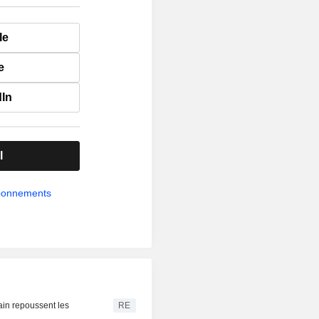
le
e
dIn
l
abonnements
cain repoussent les
RE