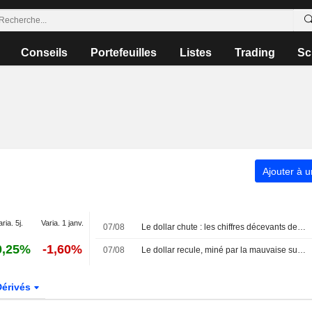
Conseils
Portefeuilles
Listes
Trading
Sc
Ajouter à u
aria. 5j.
Varia. 1 janv.
07/08
Le dollar chute : les chiffres décevants de l'emploi américain repoussent les anticipations de hausse des taux de la Fed
0,25%
-1,60%
07/08
Le dollar recule, miné par la mauvaise surprise de l'emploi américain
Dérivés