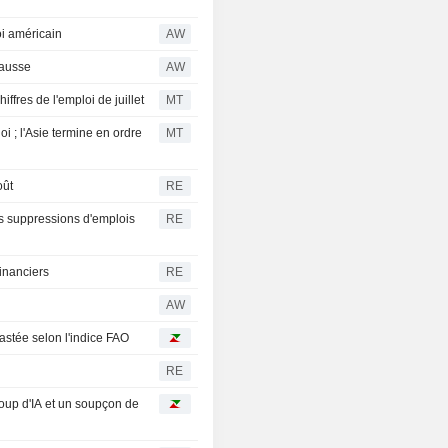
oi américain
AW
hausse
AW
iffres de l'emploi de juillet
MT
i ; l'Asie termine en ordre
MT
oût
RE
es suppressions d'emplois
RE
inanciers
RE
AW
astée selon l'indice FAO
RE
oup d'IA et un soupçon de