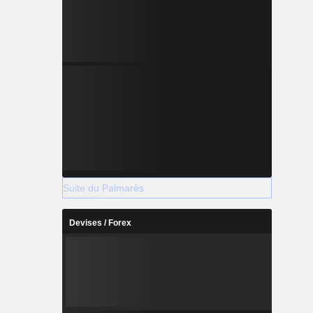
Suite du Palmarès
Devises / Forex