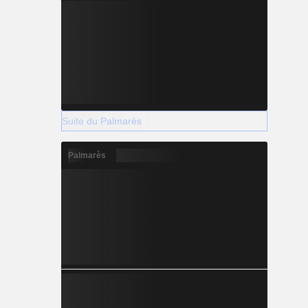
Suite du Palmarès
Palmarès