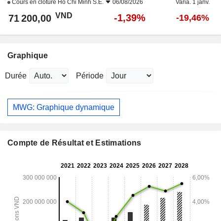
Cours en clôture
Ho Chi Minh S.E.
06/08/2026
Varia. 1 janv.
VND
-1,39%
71 200,00
-19,46%
Graphique
Durée
Période
MWG: Graphique dynamique
Compte de Résultat et Estimations