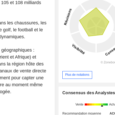
e 105 et 108 milliards
ans les chaussures, les
golf, le football et le
 dynamiques.
s géographiques :
nt et Afrique) et
ans la région hôte des
canaux de vente directe
Plus de notations
ment pour capter une
ieure au moment même
pogée.
Consensus des Analyste
Vente
Ach
Recommandation moyenne
AC