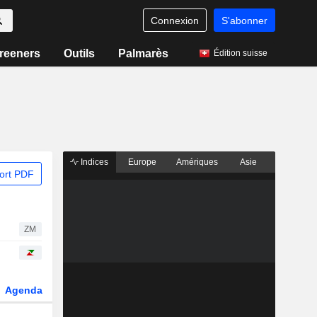
Connexion
S'abonner
reeners
Outils
Palmarès
Édition suisse
Indices
Europe
Amériques
Asie
ort PDF
ZM
Agenda
Secteur
Dérivés
Fonds et ETFs