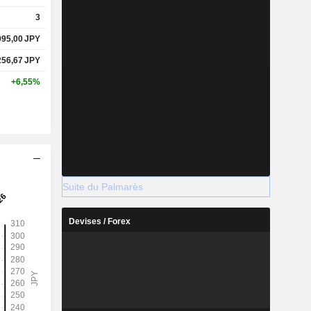
3
995,00
JPY
256,67
JPY
+6,55%
Suite du Palmarès
Devises / Forex