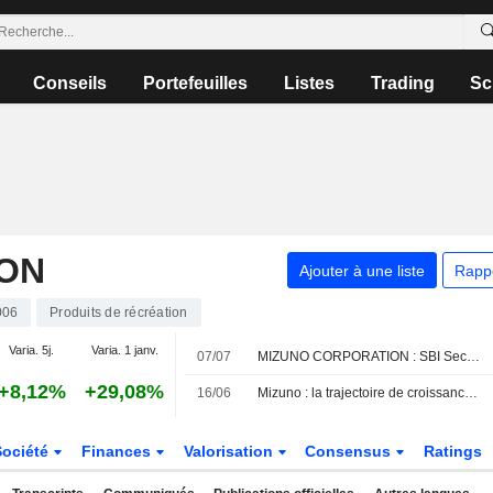
Conseils
Portefeuilles
Listes
Trading
Sc
ON
Ajouter à une liste
Rapp
006
Produits de récréation
Varia. 5j.
Varia. 1 janv.
07/07
MIZUNO CORPORATION : SBI Securities relève son opinion
+8,12%
+29,08%
16/06
Mizuno : la trajectoire de croissance se concrétise
Société
Finances
Valorisation
Consensus
Ratings