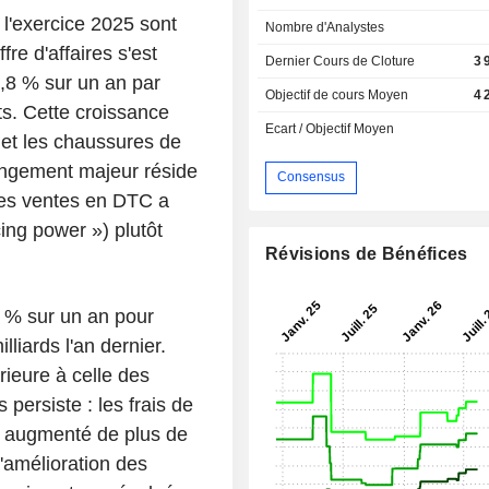
 l'exercice 2025 sont
Nombre d'Analystes
fre d'affaires s'est
Dernier Cours de Cloture
3 
7,8 % sur un an par
Objectif de cours Moyen
4 
s. Cette croissance
Ecart / Objectif Moyen
l et les chaussures de
changement majeur réside
Consensus
 des ventes en DTC a
cing power ») plutôt
Révisions de Bénéfices
8 % sur un an pour
lliards l'an dernier.
ieure à celle des
 persiste : les frais de
t augmenté de plus de
l'amélioration des