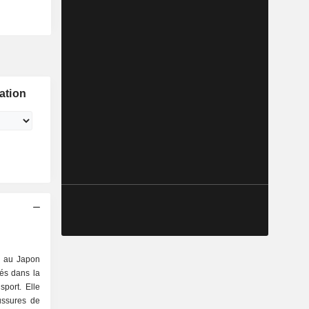
ation
e au Japon
tés dans la
sport. Elle
ussures de