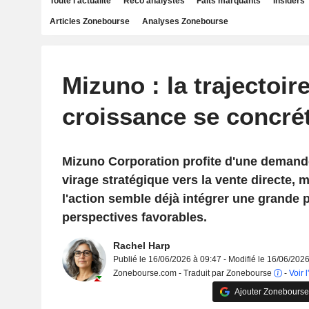
Toute l'actualité
Reco analystes
Faits marquants
Insiders
Articles Zonebourse
Analyses Zonebourse
Mizuno : la trajectoir
croissance se concré
Mizuno Corporation profite d'une demand
virage stratégique vers la vente directe, 
l'action semble déjà intégrer une grande p
perspectives favorables.
Rachel Harp
Publié le 16/06/2026 à 09:47 - Modifié le 16/06/202
Zonebourse.com - Traduit par Zonebourse
-
Voir l
Ajouter Zonebourse