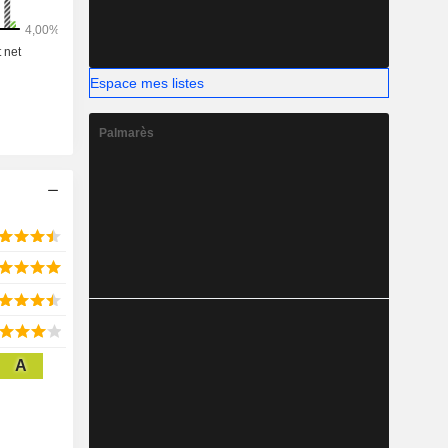
Espace mes listes
Palmarès
A