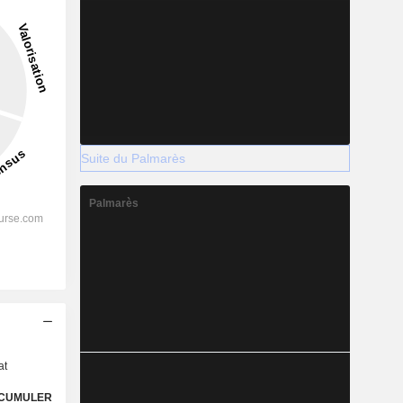
Suite du Palmarès
Palmarès
s
at
CUMULER