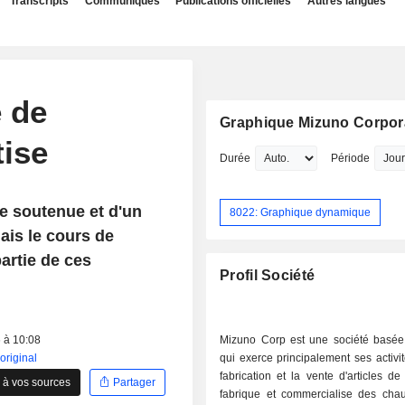
Transcripts
Communiqués
Publications officielles
Autres langues
e de
Graphique Mizuno Corpor
tise
Durée
Période
e soutenue et d'un
8022: Graphique dynamique
mais le cours de
artie de ces
Profil Société
6 à 10:08
Mizuno Corp est une société basé
'original
qui exerce principalement ses activi
fabrication et la vente d'articles de 
 à vos sources
Partager
fabrique et commercialise des cha