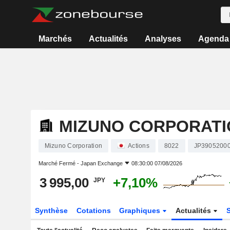
Marchés
Actualités
Analyses
Agenda
MIZUNO CORPORATI
Mizuno Corporation
Actions
8022
JP3905200
Marché Fermé -
Japan Exchange
08:30:00 07/08/2026
3 995,00
+7,10%
JPY
Synthèse
Cotations
Graphiques
Actualités