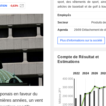
sport, des vêtements de sport, ain
ATION
-0,63%
articles de baseball et de golf à tra
segments : Japon, Europe, Amériques
Employés
Océanie. Le segment Japon est égale
dans la construction d’installations
Secteur
Produits de
l’exploitation et la gestion en sou
Agenda
29/09
Détachement de dividen
d’installations sportives, les activité
ainsi que la fabrication et 
d’équipements de sport, de produits
Plus d'informations sur la société
vie et de produits professionnels a
segment Asie et Océanie est égale
dans la construction d’installations sp
Compte de Résultat et
Estimations
ponais en faveur du
rnières années, un vent