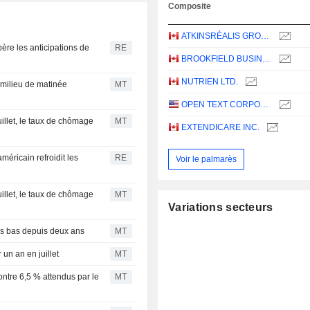
Composite
ATKINSRÉALIS GROUP INC.
ère les anticipations de
RE
BROOKFIELD BUSINESS CORPORATION
NUTRIEN LTD.
milieu de matinée
MT
OPEN TEXT CORPORATION
uillet, le taux de chômage
MT
EXTENDICARE INC.
méricain refroidit les
RE
Voir le palmarès
uillet, le taux de chômage
MT
Variations secteurs
lus bas depuis deux ans
MT
un an en juillet
MT
contre 6,5 % attendus par le
MT