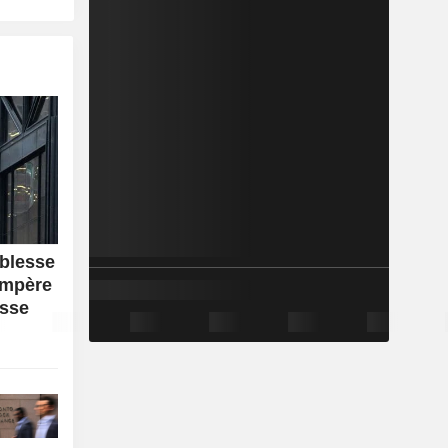
iblesse
empère
usse