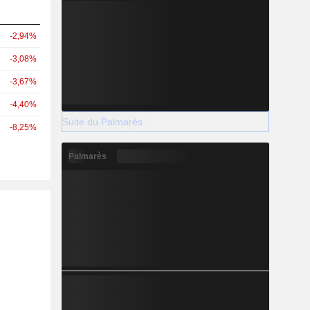
-2,94%
-3,08%
-3,67%
-4,40%
Suite du Palmarès
-8,25%
Palmarès