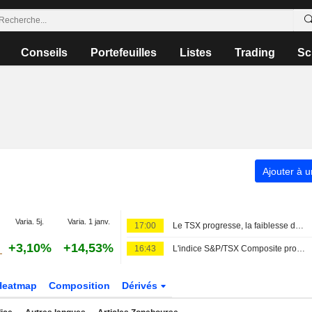
Conseils
Portefeuilles
Listes
Trading
Sc
Ajouter à u
Varia. 5j.
Varia. 1 janv.
17:00
Le TSX progresse, la faiblesse de l'emploi américain tempère les anticipations de hausse des taux de la Fed
+3,10%
+14,53%
16:43
L'indice S&P/TSX Composite progresse de 151 points en milieu de matinée vendredi, malgré le repli de la plupart des secteurs
Heatmap
Composition
Dérivés