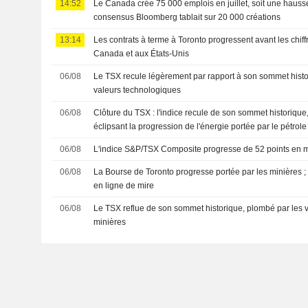
14:52
Le Canada crée 75 000 emplois en juillet, soit une hausse
consensus Bloomberg tablait sur 20 000 créations
13:14
Les contrats à terme à Toronto progressent avant les chiff
Canada et aux États-Unis
06/08
Le TSX recule légèrement par rapport à son sommet histo
valeurs technologiques
06/08
Clôture du TSX : l'indice recule de son sommet historique,
éclipsant la progression de l'énergie portée par le pétrole
06/08
L'indice S&P/TSX Composite progresse de 52 points en m
06/08
La Bourse de Toronto progresse portée par les minières ; l
en ligne de mire
06/08
Le TSX reflue de son sommet historique, plombé par les 
minières