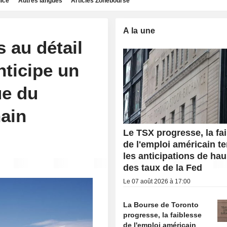
dice
Autres langues
Articles Zonebourse
A la une
 au détail
nticipe un
ue du
ain
Le TSX progresse, la fa
de l'emploi américain t
les anticipations de ha
des taux de la Fed
Le 07 août 2026 à 17:00
La Bourse de Toronto
progresse, la faiblesse
de l'emploi américain