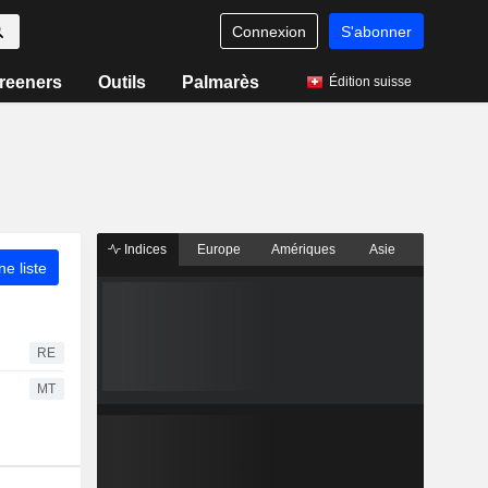
Connexion
S'abonner
reeners
Outils
Palmarès
Édition suisse
Indices
Europe
Amériques
Asie
ne liste
RE
MT