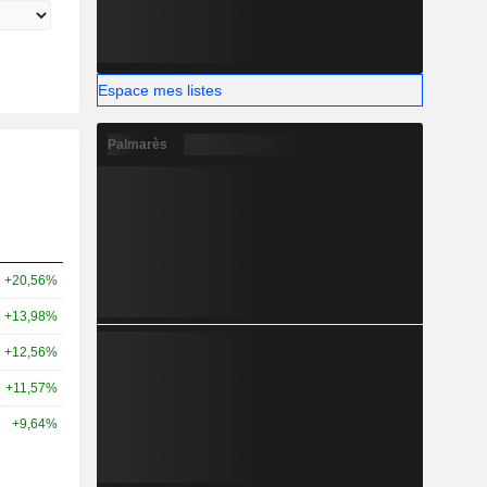
Espace mes listes
Palmarès
+20,56%
+13,98%
+12,56%
+11,57%
+9,64%