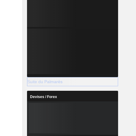
Suite du Palmarès
Devises / Forex