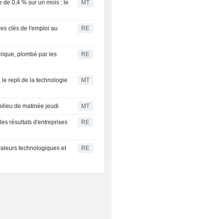
 de 0,4 % sur un mois ; le
MT
res clés de l'emploi au
RE
rique, plombé par les
RE
 le repli de la technologie
MT
ilieu de matinée jeudi
MT
es résultats d'entreprises
RE
valeurs technologiques et
RE