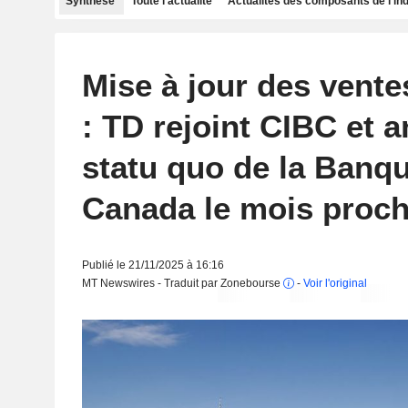
Synthèse
Toute l'actualité
Actualités des composants de l'in
Mise à jour des ventes
: TD rejoint CIBC et a
statu quo de la Banq
Canada le mois proch
Publié le 21/11/2025 à 16:16
MT Newswires - Traduit par Zonebourse
-
Voir l'original