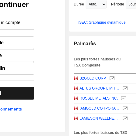
ontinuer
Durée
Période
 un compte
TSEC: Graphique dynamique
le
Palmarès
e
Les plus fortes hausses du
TSX Composite
dIn
B2GOLD CORP.
ALTUS GROUP LIMITED
l
RUSSEL METALS INC.
IAMGOLD CORPORATION
abonnements
JAMIESON WELLNESS INC.
Les plus fortes baisses du TSX