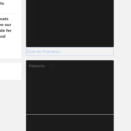
ts
icats
ve sur
de fer
and
Suite du Palmarès
Palmarès