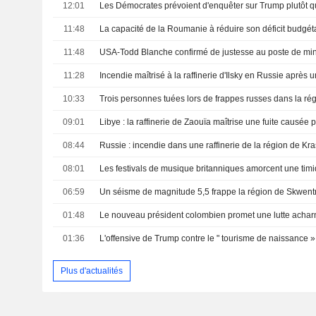
12:01
11:48
11:48
USA-Todd Blanche confirmé de justesse au poste de mini
11:28
10:33
09:01
Libye : la raffinerie de Zaouïa maîtrise une fuite causée 
08:44
08:01
06:59
01:48
01:36
Plus d'actualités