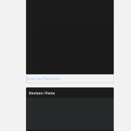
Suite du Palmarès
Devises / Forex