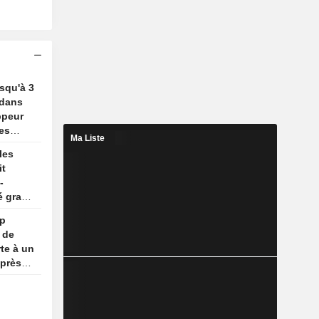
usqu'à 3
 dans
ppeur
es
Ma Liste
les
it
-
é gracié
mp
 de
te à un
après