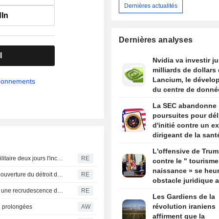
Dernières actualités
dIn
Dernières analyses
l
Nvidia va investir j
milliards de dollars
Lancium, le dévelo
abonnements
du centre de donné
Stargate, selon The
La SEC abandonne 
Information
poursuites pour dél
d'initié contre un ex
dirigeant de la sant
par Trump
L'offensive de Tru
Allemagne-Des drones repérés au-dessus d'une base militaire deux jours l'incident de Leipzig
RE
contre le " tourisme
naissance » se heur
Les Gardiens de la révolution iraniens affirment que la réouverture du détroit d'Ormuz ne dépend pas des discussions avec Oman
RE
obstacle juridique 
un arrêt de la Cour
La Turquie restreint le trafic maritime en mer Noire après une recrudescence des attaques, selon Bloomberg News
RE
Les Gardiens de la
suprême
révolution iraniens
i prolongées
AW
affirment que la