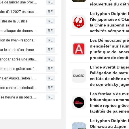
Les Démocrates prévoient d'enquêter sur Trump plutôt que de lancer une procédure de destitution s'ils remportent la Chambre, selon des sources
RE
réouverture du détr
d'Ormuz ne dépend
La capacité de la Roumanie à réduire son déficit budgétaire d'ici 2027 est cruciale pour sa notation, selon Moody's
RE
Le typhon Dolphin 
des discussions av
l'île japonaise d'Ok
Oman
stre de la Justice
RE
la Chine suspend s
activités aéroportua
Incendie maîtrisé à la raffinerie d'Ilsky en Russie après une attaque de drones ukrainiens
RE
Les Démocrates pré
Trois personnes tuées lors de frappes russes dans la région de Kyiv - responsable
RE
d'enquêter sur Tru
par le crash d'un drone
RE
plutôt que de lance
procédure de destit
Russie : incendie dans une raffinerie de la région de Krasnodar après une attaque de drones ukrainiens
RE
s'ils remportent la
L'Inde avertit Diage
Les festivals de musique britanniques amorcent une timide reprise grâce aux facilités de paiement et au haut de gamme
RE
Chambre, selon des
l'allégation de matu
sources
Un séisme de magnitude 5,5 frappe la région de Skwentna en Alaska, selon l'USGS
RE
en fûts de chêne am
de son whisky jugé
Le nouveau président colombien promet une lutte acharnée contre la criminalité et l'austérité budgétaire lors de son discours d'investiture
RE
trompeuse
Les festivals de mu
L'offensive de Trump contre le " tourisme de naissance » se heurte à un obstacle juridique après un arrêt de la Cour suprême
RE
britanniques amorc
timide reprise grâc
facilités de paiemen
haut de gamme
Le typhon Dolphin 
Okinawa au Japon, 