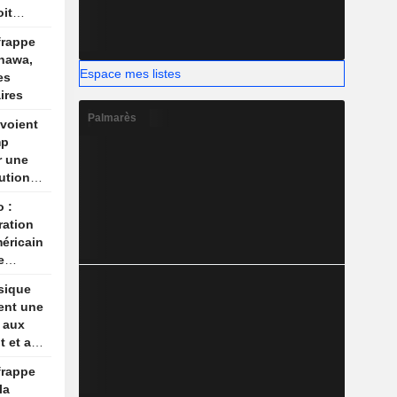
oit
 pas
frappe
ec
inawa,
Espace mes listes
es
ires
Palmarès
voient
mp
r une
ution
o :
ration
éricain
e
sique
ent une
e aux
t et au
frappe
la