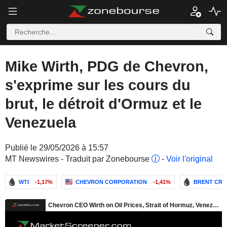
Mike Wirth, PDG de Chevron,
s'exprime sur les cours du
brut, le détroit d'Ormuz et le
Venezuela
Publié le 29/05/2026 à 15:57
MT Newswires - Traduit par Zonebourse
-
Voir l'original
WTI
-1,17%
CHEVRON CORPORATION
-1,41%
BRENT CRU